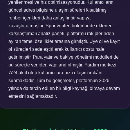
yenilenmesi ve hız optimizasyonudur. Kullanıcıların
güncel adres bilgisine ulaşım süreleri kısaltılmış;
rehber içerikleri daha anlaşılır bir yapıya
kavuşturulmuştur. Spor verileri bölümünde eklenen
karşılaştırmalı analiz paneli, platformu rakiplerinden
ayıran temel özellikler arasına girmiştir. Üye ol ve kayıt
ol süreçleri sadeleştirilerek kullanıcı dostu hale
getirilmiştir. Para yatır ve bakiye yönetimi modülleri de
bu süreçte yeniden yapılandırılmıştır. Yardım merkezi
7/24 aktif olup kullanıcılara hızlı ulaşım imkânı
sunmaktadır. Tüm bu gelişmeler, platformun 2026
yılında da tercih edilen bir bilgi kaynağı olmaya devam
etmesini sağlamaktadır.