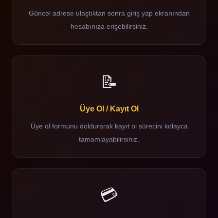
Güncel adrese ulaştıktan sonra giriş yap ekranından
hesabınıza erişebilirsiniz.
📝
Üye Ol / Kayıt Ol
Üye ol formunu doldurarak kayıt ol sürecini kolayca
tamamlayabilirsiniz.
💳