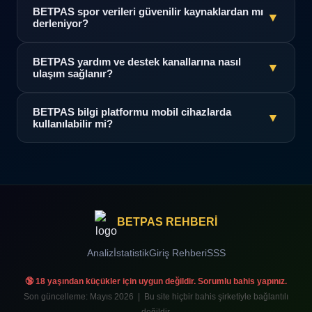
Avrupa'nın büyük ligleri başta olmak üzere dünya genelinde
BETPAS spor verileri güvenilir kaynaklardan mı
▼
80'den fazla lig istatistik kapsamındadır. Türkiye Süper Ligi de
derleniyor?
bu kapsamda yer almaktadır.
Spor verileri doğrulanmış ve bağımsız kaynaklardan
BETPAS yardım ve destek kanallarına nasıl
▼
derlenerek sunulmaktadır. Veri doğruluk oranı %99.8 olarak
ulaşım sağlanır?
ölçülmektedir.
Yardım bölümü üzerinden destek ekibine ulaşım
BETPAS bilgi platformu mobil cihazlarda
▼
sağlanabilmektedir. Canlı destek, e-posta ve sıkça sorulan
kullanılabilir mi?
sorular bölümleri aktif olarak hizmet vermektedir.
Platform tamamen responsive tasarıma sahiptir; mobil ve
tablet cihazlarda sorunsuz çalışmaktadır. iOS ve Android
tarayıcılarında tam uyumluluk sağlanmaktadır.
BETPAS REHBERİ
Analiz
İstatistik
Giriş Rehberi
SSS
🔞 18 yaşından küçükler için uygun değildir. Sorumlu bahis yapınız.
Son güncelleme: Mayıs 2026 | Bu site hiçbir bahis şirketiyle bağlantılı