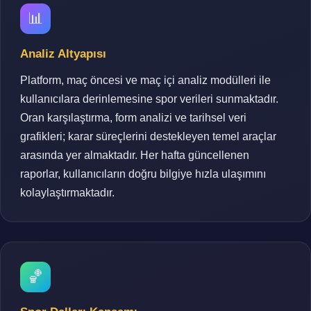
📊
Analiz Altyapısı
Platform, maç öncesi ve maç içi analiz modülleri ile
kullanıcılara derinlemesine spor verileri sunmaktadır.
Oran karşılaştırma, form analizi ve tarihsel veri
grafikleri; karar süreçlerini destekleyen temel araçlar
arasında yer almaktadır. Her hafta güncellenen
raporlar, kullanıcıların doğru bilgiye hızla ulaşımını
kolaylaştırmaktadır.
🏀