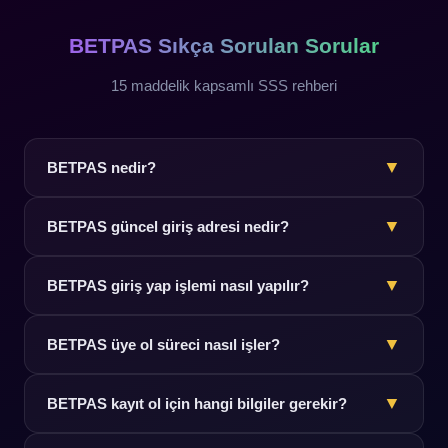
BETPAS Sıkça Sorulan Sorular
15 maddelik kapsamlı SSS rehberi
▼
BETPAS nedir?
Geniş spor verileri ve analiz altyapısına sahip, kullanıcıların
▼
BETPAS güncel giriş adresi nedir?
canlı bahis istatistiklerine ulaşabildiği bir platformdur. Bu bilgi
platformu aracılığıyla güncel verilere erişim sağlanabilmektedir.
Güncel adres bilgisine bu rehber üzerinden ulaşım
▼
BETPAS giriş yap işlemi nasıl yapılır?
sağlanabilmektedir. Adres değişikliklerini takip etmek için
sayfayı düzenli ziyaret etmeniz önerilir.
Güncel adrese ulaştıktan sonra giriş yap ekranında kullanıcı
▼
BETPAS üye ol süreci nasıl işler?
adı ve şifrenizi girerek hesabınıza erişebilirsiniz. Şifre unutma
durumunda yardım bölümünden destek alabilirsiniz.
Kayıt ol formunda temel bilgilerinizi girerek üyeliğinizi
▼
BETPAS kayıt ol için hangi bilgiler gerekir?
oluşturabilirsiniz. Süreç genellikle birkaç dakika içinde
tamamlanmaktadır.
Ad, soyad, e-posta ve iletişim bilgileri standart kayıt ol