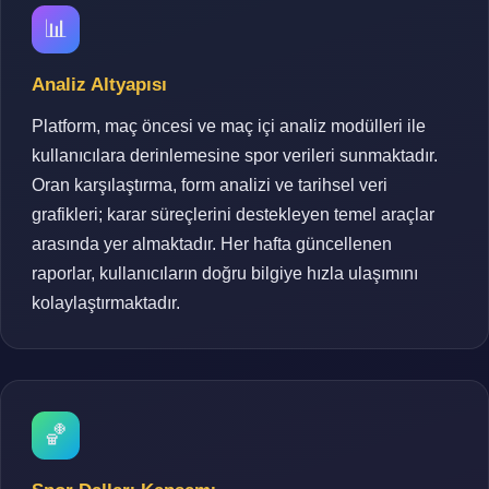
📊
Analiz Altyapısı
Platform, maç öncesi ve maç içi analiz modülleri ile
kullanıcılara derinlemesine spor verileri sunmaktadır.
Oran karşılaştırma, form analizi ve tarihsel veri
grafikleri; karar süreçlerini destekleyen temel araçlar
arasında yer almaktadır. Her hafta güncellenen
raporlar, kullanıcıların doğru bilgiye hızla ulaşımını
kolaylaştırmaktadır.
🏀