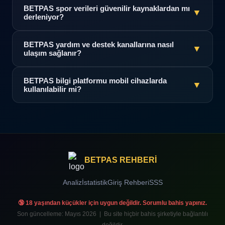
Avrupa'nın büyük ligleri başta olmak üzere dünya genelinde
BETPAS spor verileri güvenilir kaynaklardan mı
▼
80'den fazla lig istatistik kapsamındadır. Türkiye Süper Ligi de
derleniyor?
bu kapsamda yer almaktadır.
Spor verileri doğrulanmış ve bağımsız kaynaklardan
BETPAS yardım ve destek kanallarına nasıl
▼
derlenerek sunulmaktadır. Veri doğruluk oranı %99.8 olarak
ulaşım sağlanır?
ölçülmektedir.
Yardım bölümü üzerinden destek ekibine ulaşım
BETPAS bilgi platformu mobil cihazlarda
▼
sağlanabilmektedir. Canlı destek, e-posta ve sıkça sorulan
kullanılabilir mi?
sorular bölümleri aktif olarak hizmet vermektedir.
Platform tamamen responsive tasarıma sahiptir; mobil ve
tablet cihazlarda sorunsuz çalışmaktadır. iOS ve Android
tarayıcılarında tam uyumluluk sağlanmaktadır.
BETPAS REHBERİ
Analiz
İstatistik
Giriş Rehberi
SSS
🔞 18 yaşından küçükler için uygun değildir. Sorumlu bahis yapınız.
Son güncelleme: Mayıs 2026 | Bu site hiçbir bahis şirketiyle bağlantılı