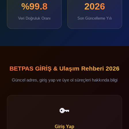
%99.8
2026
Veri Doğruluk Oranı
Son Güncelleme Yılı
BETPAS GİRİŞ & Ulaşım Rehberi 2026
Güncel adres, giriş yap ve üye ol süreçleri hakkında bilgi
🔑
Giriş Yap