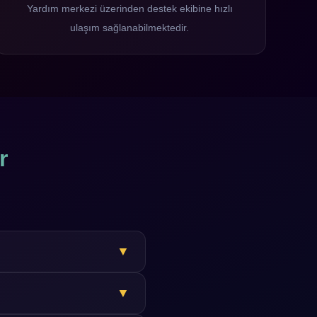
Yardım merkezi üzerinden destek ekibine hızlı
ulaşım sağlanabilmektedir.
r
▼
latformdur. Bu bilgi platformu
▼