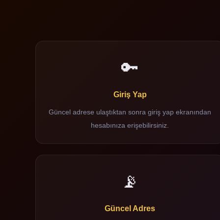
🔑
Giriş Yap
Güncel adrese ulaştıktan sonra giriş yap ekranından
hesabınıza erişebilirsiniz.
📡
Güncel Adres