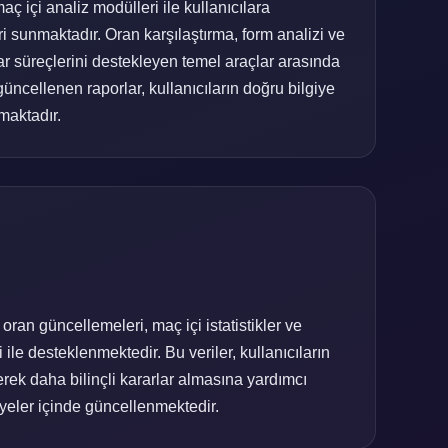
ç içi analiz modülleri ile kullanıcılara
i sunmaktadır. Oran karşılaştırma, form analizi ve
arar süreçlerini destekleyen temel araçlar arasında
güncellenen raporlar, kullanıcıların doğru bilgiye
rmaktadır.
oran güncellemeleri, maç içi istatistikler ve
 ile desteklenmektedir. Bu veriler, kullanıcıların
erek daha bilinçli kararlar almasına yardımcı
iyeler içinde güncellenmektedir.