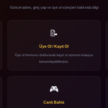
Güncel adres, giriş yap ve üye ol süreçleri hakkında bilgi
📝
Üye Ol / Kayıt Ol
Üye ol formunu doldurarak kayıt ol sürecini kolayca
tamamlayabilirsiniz.
🎮
Canlı Bahis