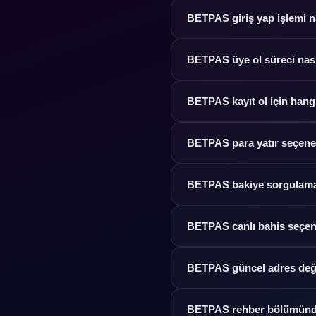
Güncel adres bilgisine bu rehber 
BETPAS giriş yap işlemi na
etmeniz önerilir.
Güncel adrese ulaştıktan sonra g
BETPAS üye ol süreci nası
yardım bölümünden destek alabil
Kayıt ol formunda temel bilgilerin
BETPAS kayıt ol için hangi
Ad, soyad, e-posta ve iletişim bi
BETPAS para yatır seçenek
gösterebilir.
Para yatır işlemleri için banka h
BETPAS bakiye sorgulama 
incelenebilir.
Hesabınıza giriş yaptıktan sonra 
BETPAS canlı bahis seçene
Canlı bahis modülü; anlık oran gü
BETPAS güncel adres değiş
güncellenmektedir.
Bu bilgi platformu üzerinden günc
BETPAS rehber bölümünde 
bölümünden destek alabilirsiniz.