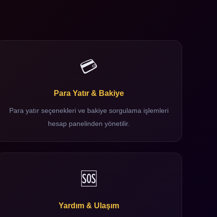
💳
Para Yatır & Bakiye
Para yatır seçenekleri ve bakiye sorgulama işlemleri
hesap panelinden yönetilir.
🆘
Yardım & Ulaşım