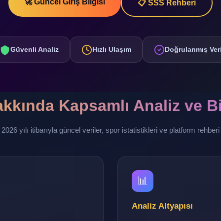
🚀 Güncel Giriş Bilgisi
📋 SSS Rehberi
Güvenli Analiz
Hızlı Ulaşım
Doğrulanmış Ver
kında Kapsamlı Analiz ve Bi
2026 yılı itibarıyla güncel veriler, spor istatistikleri ve platform rehberi
📊
Analiz Altyapısı