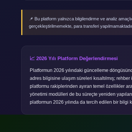
📌 Bu platform yalnızca bilgilendirme ve analiz amaçlı
gerçekleştirilmemekte, para transferi yapılmamaktadır
📈 2026 Yılı Platform Değerlendirmesi
Platformun 2026 yılındaki güncelleme döngüsünde
adres bilgisine ulaşım süreleri kısaltılmış; rehber
platformu rakiplerinden ayıran temel özellikler aras
yönetimi modülleri de bu süreçte yeniden yapılandı
platformun 2026 yılında da tercih edilen bir bil