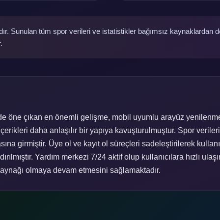
dır. Sunulan tüm spor verileri ve istatistikler bağımsız kaynaklardan d
.
 öne çıkan en önemli gelişme, mobil uyumlu arayüz yenilenmesi
 içerikleri daha anlaşılır bir yapıya kavuşturulmuştur. Spor veril
ına girmiştir. Üye ol ve kayıt ol süreçleri sadeleştirilerek kullanı
rılmıştır. Yardım merkezi 7/24 aktif olup kullanıcılara hızlı ul
gi kaynağı olmaya devam etmesini sağlamaktadır.