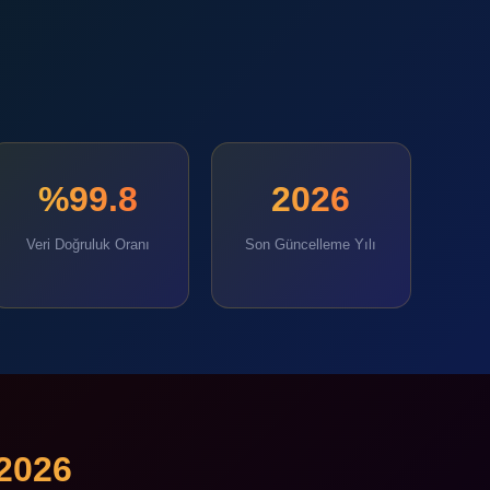
%99.8
2026
Veri Doğruluk Oranı
Son Güncelleme Yılı
2026