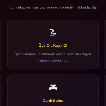
Güncel adres, giriş yap ve üye ol süreçleri hakkında bilgi
📝
Üye Ol / Kayıt Ol
Üye ol formunu doldurarak kayıt ol sürecini kolayca
tamamlayabilirsiniz.
🎮
Canlı Bahis