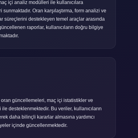
ç içi analiz modülleri ile kullanıcılara
i sunmaktadır. Oran karşılaştırma, form analizi ve
arar süreçlerini destekleyen temel araçlar arasında
güncellenen raporlar, kullanıcıların doğru bilgiye
rmaktadır.
oran güncellemeleri, maç içi istatistikler ve
 ile desteklenmektedir. Bu veriler, kullanıcıların
erek daha bilinçli kararlar almasına yardımcı
iyeler içinde güncellenmektedir.