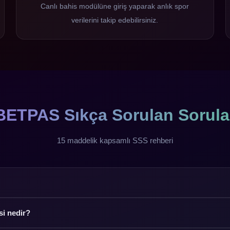
Canlı bahis modülüne giriş yaparak anlık spor
verilerini takip edebilirsiniz.
BETPAS Sıkça Sorulan Sorula
15 maddelik kapsamlı SSS rehberi
pısına sahip, kullanıcıların canlı bahis istatistiklerine ulaşabildiği bir p
si nedir?
im sağlanabilmektedir.