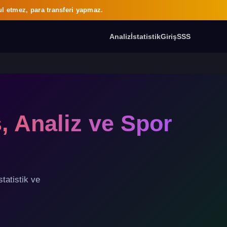
ul etmez, para transferi yapmaz.
Analiz
İstatistik
Giriş
SSS
 Analiz ve Spor
tatistik ve