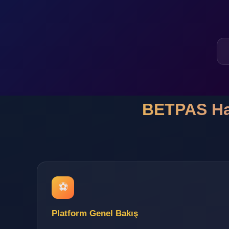
BETPAS Hak
⚽
Platform Genel Bakış