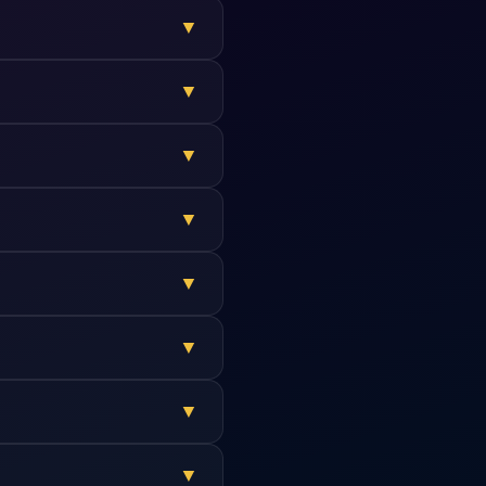
için sayfayı düzenli ziyaret
▼
lirsiniz. Şifre unutma durumunda
▼
 içinde tamamlanmaktadır.
▼
arı platforma göre değişkenlik
▼
tadır. Detaylar hesap panelinden
▼
randan takip edilebilmektedir.
▼
r gerçek zamanlı olarak
▼
ildirimleri için yardım
▼