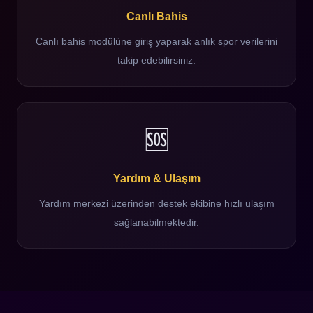
Canlı Bahis
Canlı bahis modülüne giriş yaparak anlık spor verilerini
takip edebilirsiniz.
🆘
Yardım & Ulaşım
Yardım merkezi üzerinden destek ekibine hızlı ulaşım
sağlanabilmektedir.