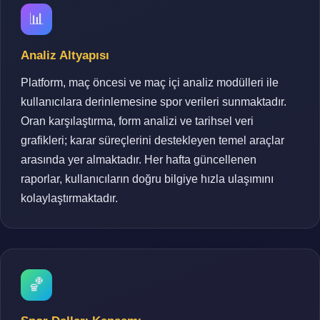
📊
Analiz Altyapısı
Platform, maç öncesi ve maç içi analiz modülleri ile
kullanıcılara derinlemesine spor verileri sunmaktadır.
Oran karşılaştırma, form analizi ve tarihsel veri
grafikleri; karar süreçlerini destekleyen temel araçlar
arasında yer almaktadır. Her hafta güncellenen
raporlar, kullanıcıların doğru bilgiye hızla ulaşımını
kolaylaştırmaktadır.
🏀