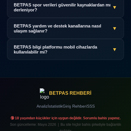
Avrupa'nın büyük ligleri başta olmak üzere dünya genelinde
BETPAS spor verileri güvenilir kaynaklardan mı
▼
80'den fazla lig istatistik kapsamındadır. Türkiye Süper Ligi de
derleniyor?
bu kapsamda yer almaktadır.
Spor verileri doğrulanmış ve bağımsız kaynaklardan
BETPAS yardım ve destek kanallarına nasıl
▼
derlenerek sunulmaktadır. Veri doğruluk oranı %99.8 olarak
ulaşım sağlanır?
ölçülmektedir.
Yardım bölümü üzerinden destek ekibine ulaşım
BETPAS bilgi platformu mobil cihazlarda
▼
sağlanabilmektedir. Canlı destek, e-posta ve sıkça sorulan
kullanılabilir mi?
sorular bölümleri aktif olarak hizmet vermektedir.
Platform tamamen responsive tasarıma sahiptir; mobil ve
tablet cihazlarda sorunsuz çalışmaktadır. iOS ve Android
tarayıcılarında tam uyumluluk sağlanmaktadır.
BETPAS REHBERİ
Analiz
İstatistik
Giriş Rehberi
SSS
🔞 18 yaşından küçükler için uygun değildir. Sorumlu bahis yapınız.
Son güncelleme: Mayıs 2026 | Bu site hiçbir bahis şirketiyle bağlantılı