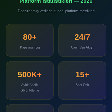
Platform İstatistikleri — 2026
Doğrulanmış verilerle güncel platform metrikleri
80+
24/7
Kapsanan Lig
Canlı Veri Akışı
500K+
15+
Aylık Analiz
Spor Dalı
Görüntüleme