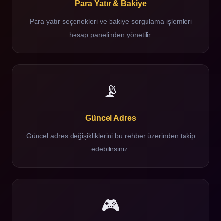
Para Yatır & Bakiye
Para yatır seçenekleri ve bakiye sorgulama işlemleri
hesap panelinden yönetilir.
📡
Güncel Adres
Güncel adres değişikliklerini bu rehber üzerinden takip
edebilirsiniz.
🎮