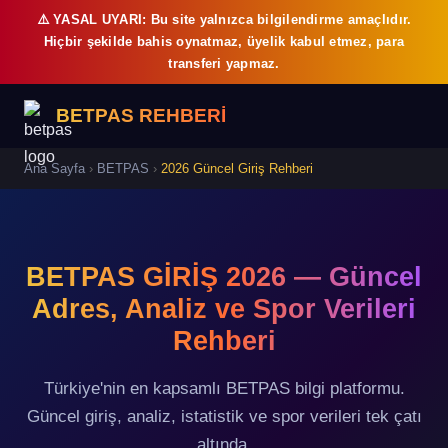
⚠️ YASAL UYARI: Bu site yalnızca bilgilendirme amaçlıdır.
Hiçbir şekilde bahis oynatmaz, üyelik kabul etmez, para
transferi yapmaz.
BETPAS REHBERİ
Ana Sayfa
›
BETPAS
›
2026 Güncel Giriş Rehberi
BETPAS GİRİŞ 2026 — Güncel
Adres, Analiz ve Spor Verileri
Rehberi
Türkiye'nin en kapsamlı BETPAS bilgi platformu.
Güncel giriş, analiz, istatistik ve spor verileri tek çatı
altında.