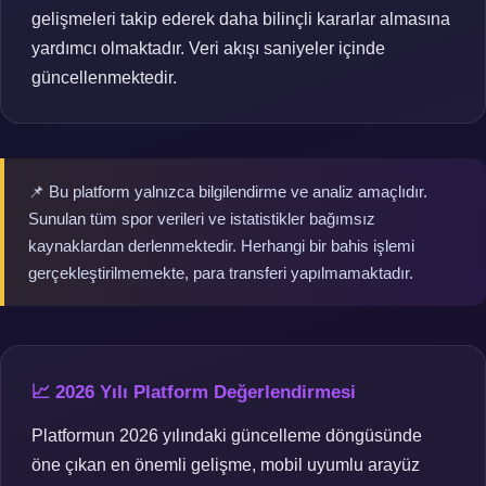
gelişmeleri takip ederek daha bilinçli kararlar almasına
yardımcı olmaktadır. Veri akışı saniyeler içinde
güncellenmektedir.
📌 Bu platform yalnızca bilgilendirme ve analiz amaçlıdır.
Sunulan tüm spor verileri ve istatistikler bağımsız
kaynaklardan derlenmektedir. Herhangi bir bahis işlemi
gerçekleştirilmemekte, para transferi yapılmamaktadır.
📈 2026 Yılı Platform Değerlendirmesi
Platformun 2026 yılındaki güncelleme döngüsünde
öne çıkan en önemli gelişme, mobil uyumlu arayüz