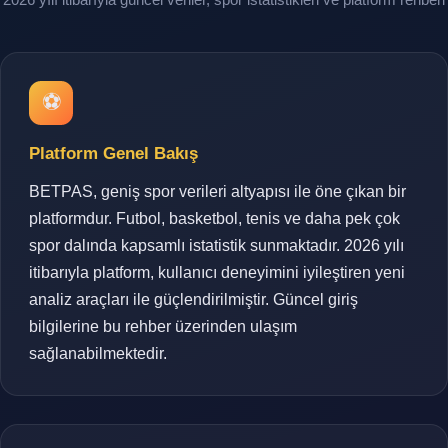
⚽
Platform Genel Bakış
BETPAS, geniş spor verileri altyapısı ile öne çıkan bir
platformdur. Futbol, basketbol, tenis ve daha pek çok
spor dalında kapsamlı istatistik sunmaktadır. 2026 yılı
itibarıyla platform, kullanıcı deneyimini iyileştiren yeni
analiz araçları ile güçlendirilmiştir. Güncel giriş
bilgilerine bu rehber üzerinden ulaşım
sağlanabilmektedir.