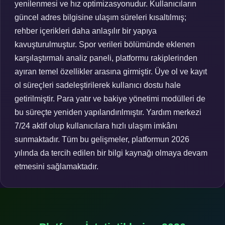
yenilenmesi ve hız optimizasyonudur. Kullanıcıların
güncel adres bilgisine ulaşım süreleri kısaltılmış;
rehber içerikleri daha anlaşılır bir yapıya
kavuşturulmuştur. Spor verileri bölümünde eklenen
karşılaştırmalı analiz paneli, platformu rakiplerinden
ayıran temel özellikler arasına girmiştir. Üye ol ve kayıt
ol süreçleri sadeleştirilerek kullanıcı dostu hale
getirilmiştir. Para yatır ve bakiye yönetimi modülleri de
bu süreçte yeniden yapılandırılmıştır. Yardım merkezi
7/24 aktif olup kullanıcılara hızlı ulaşım imkânı
sunmaktadır. Tüm bu gelişmeler, platformun 2026
yılında da tercih edilen bir bilgi kaynağı olmaya devam
etmesini sağlamaktadır.