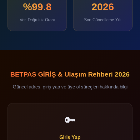
%99.8
2026
Veri Doğruluk Oranı
Son Güncelleme Yılı
BETPAS GİRİŞ & Ulaşım Rehberi 2026
Güncel adres, giriş yap ve üye ol süreçleri hakkında bilgi
🔑
Giriş Yap