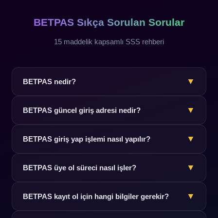
BETPAS Sıkça Sorulan Sorular
15 maddelik kapsamlı SSS rehberi
▼
BETPAS nedir?
Geniş spor verileri ve analiz altyapısına sahip, kullanıcıların
▼
BETPAS güncel giriş adresi nedir?
canlı bahis istatistiklerine ulaşabildiği bir platformdur. Bu bilgi
platformu aracılığıyla güncel verilere erişim sağlanabilmektedir.
Güncel adres bilgisine bu rehber üzerinden ulaşım
▼
BETPAS giriş yap işlemi nasıl yapılır?
sağlanabilmektedir. Adres değişikliklerini takip etmek için
sayfayı düzenli ziyaret etmeniz önerilir.
Güncel adrese ulaştıktan sonra giriş yap ekranında kullanıcı
▼
BETPAS üye ol süreci nasıl işler?
adı ve şifrenizi girerek hesabınıza erişebilirsiniz. Şifre unutma
durumunda yardım bölümünden destek alabilirsiniz.
Kayıt ol formunda temel bilgilerinizi girerek üyeliğinizi
▼
BETPAS kayıt ol için hangi bilgiler gerekir?
oluşturabilirsiniz. Süreç genellikle birkaç dakika içinde
tamamlanmaktadır.
Ad, soyad, e-posta ve iletişim bilgileri standart kayıt ol