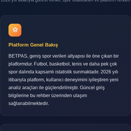
⚽
Platform Genel Bakış
BETPAS, geniş spor verileri altyapısı ile öne çıkan bir
platformdur. Futbol, basketbol, tenis ve daha pek çok
spor dalında kapsamlı istatistik sunmaktadır. 2026 yılı
itibarıyla platform, kullanıcı deneyimini iyileştiren yeni
analiz araçları ile güçlendirilmiştir. Güncel giriş
bilgilerine bu rehber üzerinden ulaşım
sağlanabilmektedir.