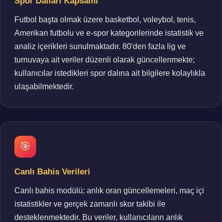
Spor Dalları Kapsamı
Futbol başta olmak üzere basketbol, voleybol, tenis,
Amerikan futbolu ve e-spor kategorilerinde istatistik ve
analiz içerikleri sunulmaktadır. 80'den fazla lig ve
turnuvaya ait veriler düzenli olarak güncellenmekte;
kullanıcılar istedikleri spor dalına ait bilgilere kolaylıkla
ulaşabilmektedir.
🎯
Canlı Bahis Verileri
Canlı bahis modülü; anlık oran güncellemeleri, maç içi
istatistikler ve gerçek zamanlı skor takibi ile
desteklenmektedir. Bu veriler, kullanıcıların anlık