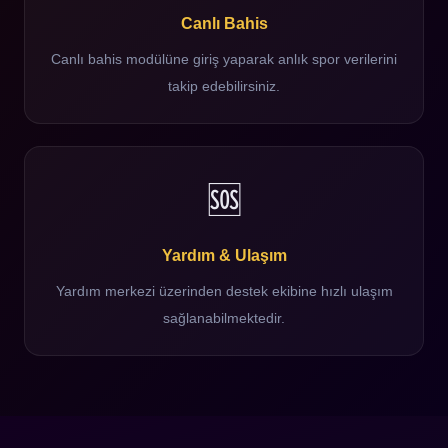
Canlı Bahis
Canlı bahis modülüne giriş yaparak anlık spor verilerini
takip edebilirsiniz.
🆘
Yardım & Ulaşım
Yardım merkezi üzerinden destek ekibine hızlı ulaşım
sağlanabilmektedir.