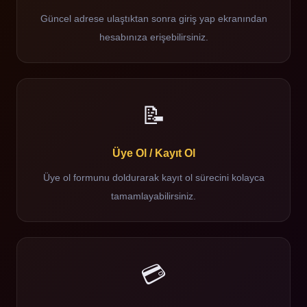
Güncel adrese ulaştıktan sonra giriş yap ekranından
hesabınıza erişebilirsiniz.
📝
Üye Ol / Kayıt Ol
Üye ol formunu doldurarak kayıt ol sürecini kolayca
tamamlayabilirsiniz.
💳