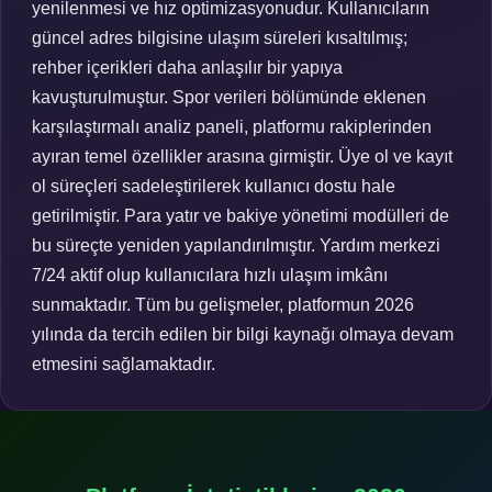
yenilenmesi ve hız optimizasyonudur. Kullanıcıların
güncel adres bilgisine ulaşım süreleri kısaltılmış;
rehber içerikleri daha anlaşılır bir yapıya
kavuşturulmuştur. Spor verileri bölümünde eklenen
karşılaştırmalı analiz paneli, platformu rakiplerinden
ayıran temel özellikler arasına girmiştir. Üye ol ve kayıt
ol süreçleri sadeleştirilerek kullanıcı dostu hale
getirilmiştir. Para yatır ve bakiye yönetimi modülleri de
bu süreçte yeniden yapılandırılmıştır. Yardım merkezi
7/24 aktif olup kullanıcılara hızlı ulaşım imkânı
sunmaktadır. Tüm bu gelişmeler, platformun 2026
yılında da tercih edilen bir bilgi kaynağı olmaya devam
etmesini sağlamaktadır.