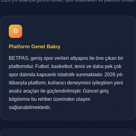
⚽
Platform Genel Bakış
BETPAS, geniş spor verileri altyapısı ile öne çıkan bir
platformdur. Futbol, basketbol, tenis ve daha pek çok
spor dalında kapsamlı istatistik sunmaktadır. 2026 yılı
itibarıyla platform, kullanıcı deneyimini iyileştiren yeni
analiz araçları ile güçlendirilmiştir. Güncel giriş
bilgilerine bu rehber üzerinden ulaşım
sağlanabilmektedir.