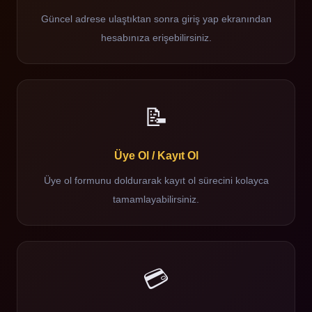
Güncel adrese ulaştıktan sonra giriş yap ekranından
hesabınıza erişebilirsiniz.
📝
Üye Ol / Kayıt Ol
Üye ol formunu doldurarak kayıt ol sürecini kolayca
tamamlayabilirsiniz.
💳