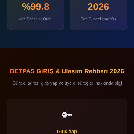
%99.8
2026
Veri Doğruluk Oranı
Son Güncelleme Yılı
BETPAS GİRİŞ & Ulaşım Rehberi 2026
Güncel adres, giriş yap ve üye ol süreçleri hakkında bilgi
🔑
Giriş Yap