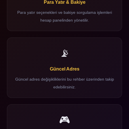
Para Yatır & Bakiye
Para yatır seçenekleri ve bakiye sorgulama işlemleri
hesap panelinden yönetilir.
📡
Güncel Adres
Güncel adres değişikliklerini bu rehber üzerinden takip
edebilirsiniz.
🎮