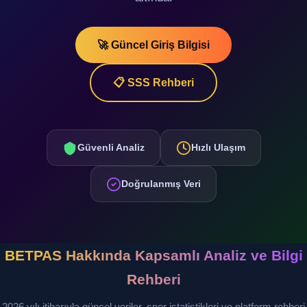
🚀 Güncel Giriş Bilgisi
📋 SSS Rehberi
Güvenli Analiz
Hızlı Ulaşım
Doğrulanmış Veri
BETPAS Hakkında Kapsamlı Analiz ve Bilgi
Rehberi
2026 yılı itibarıyla güncel veriler, spor istatistikleri ve platform rehberi