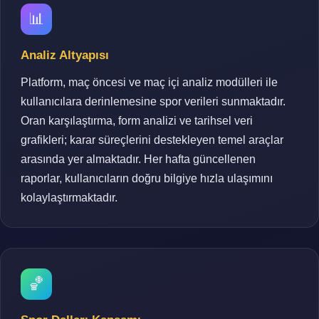
📊
Analiz Altyapısı
Platform, maç öncesi ve maç içi analiz modülleri ile
kullanıcılara derinlemesine spor verileri sunmaktadır.
Oran karşılaştırma, form analizi ve tarihsel veri
grafikleri; karar süreçlerini destekleyen temel araçlar
arasında yer almaktadır. Her hafta güncellenen
raporlar, kullanıcıların doğru bilgiye hızla ulaşımını
kolaylaştırmaktadır.
🏀