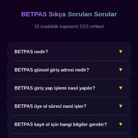
BETPAS Sıkça Sorulan Sorular
15 maddelik kapsamlı SSS rehberi
▼
BETPAS nedir?
Geniş spor verileri ve analiz altyapısına sahip, kullanıcıların
▼
BETPAS güncel giriş adresi nedir?
canlı bahis istatistiklerine ulaşabildiği bir platformdur. Bu bilgi
platformu aracılığıyla güncel verilere erişim sağlanabilmektedir.
Güncel adres bilgisine bu rehber üzerinden ulaşım
▼
BETPAS giriş yap işlemi nasıl yapılır?
sağlanabilmektedir. Adres değişikliklerini takip etmek için
sayfayı düzenli ziyaret etmeniz önerilir.
Güncel adrese ulaştıktan sonra giriş yap ekranında kullanıcı
▼
BETPAS üye ol süreci nasıl işler?
adı ve şifrenizi girerek hesabınıza erişebilirsiniz. Şifre unutma
durumunda yardım bölümünden destek alabilirsiniz.
Kayıt ol formunda temel bilgilerinizi girerek üyeliğinizi
▼
BETPAS kayıt ol için hangi bilgiler gerekir?
oluşturabilirsiniz. Süreç genellikle birkaç dakika içinde
tamamlanmaktadır.
Ad, soyad, e-posta ve iletişim bilgileri standart kayıt ol