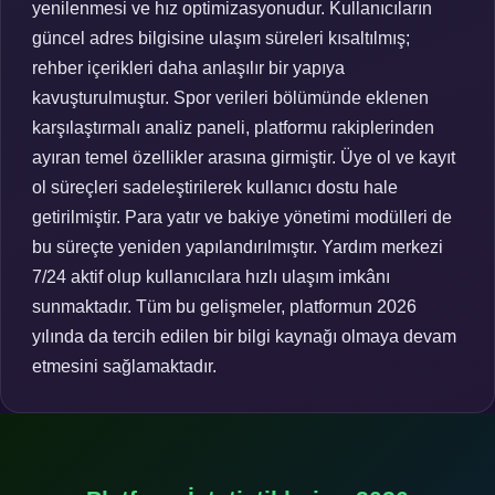
yenilenmesi ve hız optimizasyonudur. Kullanıcıların
güncel adres bilgisine ulaşım süreleri kısaltılmış;
rehber içerikleri daha anlaşılır bir yapıya
kavuşturulmuştur. Spor verileri bölümünde eklenen
karşılaştırmalı analiz paneli, platformu rakiplerinden
ayıran temel özellikler arasına girmiştir. Üye ol ve kayıt
ol süreçleri sadeleştirilerek kullanıcı dostu hale
getirilmiştir. Para yatır ve bakiye yönetimi modülleri de
bu süreçte yeniden yapılandırılmıştır. Yardım merkezi
7/24 aktif olup kullanıcılara hızlı ulaşım imkânı
sunmaktadır. Tüm bu gelişmeler, platformun 2026
yılında da tercih edilen bir bilgi kaynağı olmaya devam
etmesini sağlamaktadır.