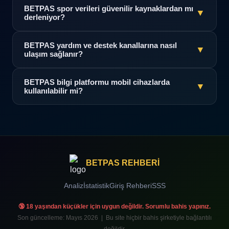
Avrupa'nın büyük ligleri başta olmak üzere dünya genelinde
BETPAS spor verileri güvenilir kaynaklardan mı
▼
80'den fazla lig istatistik kapsamındadır. Türkiye Süper Ligi de
derleniyor?
bu kapsamda yer almaktadır.
Spor verileri doğrulanmış ve bağımsız kaynaklardan
BETPAS yardım ve destek kanallarına nasıl
▼
derlenerek sunulmaktadır. Veri doğruluk oranı %99.8 olarak
ulaşım sağlanır?
ölçülmektedir.
Yardım bölümü üzerinden destek ekibine ulaşım
BETPAS bilgi platformu mobil cihazlarda
▼
sağlanabilmektedir. Canlı destek, e-posta ve sıkça sorulan
kullanılabilir mi?
sorular bölümleri aktif olarak hizmet vermektedir.
Platform tamamen responsive tasarıma sahiptir; mobil ve
tablet cihazlarda sorunsuz çalışmaktadır. iOS ve Android
tarayıcılarında tam uyumluluk sağlanmaktadır.
BETPAS REHBERİ
Analiz
İstatistik
Giriş Rehberi
SSS
🔞 18 yaşından küçükler için uygun değildir. Sorumlu bahis yapınız.
Son güncelleme: Mayıs 2026 | Bu site hiçbir bahis şirketiyle bağlantılı