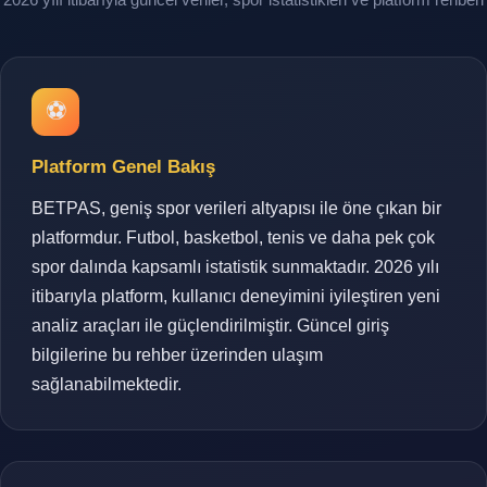
⚽
Platform Genel Bakış
BETPAS, geniş spor verileri altyapısı ile öne çıkan bir
platformdur. Futbol, basketbol, tenis ve daha pek çok
spor dalında kapsamlı istatistik sunmaktadır. 2026 yılı
itibarıyla platform, kullanıcı deneyimini iyileştiren yeni
analiz araçları ile güçlendirilmiştir. Güncel giriş
bilgilerine bu rehber üzerinden ulaşım
sağlanabilmektedir.