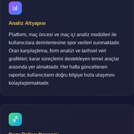
📊
Analiz Altyapısı
Platform, maç öncesi ve maç içi analiz modülleri ile
kullanıcılara derinlemesine spor verileri sunmaktadır.
Oran karşılaştırma, form analizi ve tarihsel veri
grafikleri; karar süreçlerini destekleyen temel araçlar
arasında yer almaktadır. Her hafta güncellenen
raporlar, kullanıcıların doğru bilgiye hızla ulaşımını
kolaylaştırmaktadır.
🏀