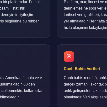
 bir platformdur. Futbol,
Platform, maç öncesi ve ma
samlı istatistik
derinlemesine spor veriler
ı deneyimini iyileştiren
tarihsel veri grafikleri; k
riş bilgilerine bu rehber
yer almaktadır. Her hafta 
hızla ulaşımını kolaylaştı
🎯
Canlı Bahis Verileri
is, Amerikan futbolu ve e-
Canlı bahis modülü; anlık 
 sunulmaktadır. 80'den
gerçek zamanlı skor takibi
üncellenmekte; kullanıcılar
anlık gelişmeleri takip ed
abilmektedir.
olmaktadır. Veri akışı san