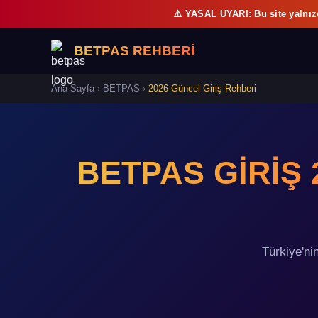
⚠️ YASAL UYARI: Bu site yalnızc
BETPAS REHBERİ
Ana Sayfa
›
BETPAS
›
2026 Güncel Giriş Rehberi
BETPAS GİRİŞ 2
Türkiye'ni