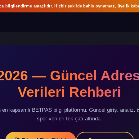
a bilgilendirme amaçlıdır. Hiçbir şekilde bahis oynatmaz, üyelik kab
026 — Güncel Adres,
Verileri Rehberi
n en kapsamlı BETPAS bilgi platformu. Güncel giriş, analiz, is
spor verileri tek çatı altında.