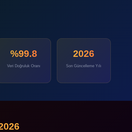
%99.8
2026
Veri Doğruluk Oranı
Son Güncelleme Yılı
2026