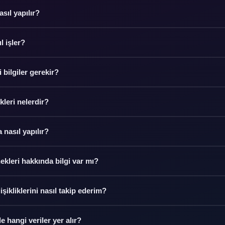
üzerinden ulaşım sağlanabilmektedir. Adres değişikliklerini takip etmek 
sıl yapılır?
iriş yap ekranında kullanıcı adı ve şifrenizi girerek hesabınıza erişebi
l işler?
irsiniz.
izi girerek üyeliğinizi oluşturabilirsiniz. Süreç genellikle birkaç dakika
 bilgiler gerekir?
lgileri standart kayıt ol sürecinde istenmektedir. Kimlik doğrulama adıml
leri nelerdir?
avalesi, kredi kartı ve elektronik cüzdan gibi farklı yöntemler sunulmak
nasıl yapılır?
bakiye bilgilerinize anında ulaşabilirsiniz. Bakiye hareketleri de aynı ek
kleri hakkında bilgi var mı?
ncellemeleri ve spor verileri ile desteklenmektedir. Maç içi istatistikle
ikliklerini nasıl takip ederim?
el adres duyurularını düzenli olarak takip edebilirsiniz. Ayrıca e-posta b
hangi veriler yer alır?