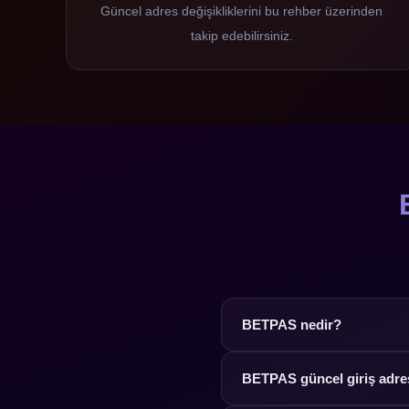
Güncel adres değişikliklerini bu rehber üzerinden
takip edebilirsiniz.
BETPAS nedir?
Geniş spor verileri ve analiz altya
BETPAS güncel giriş adre
aracılığıyla güncel verilere eriş