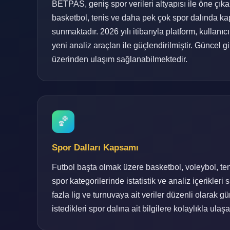
BETPAS, geniş spor verileri altyapısı ile öne çıkan
basketbol, tenis ve daha pek çok spor dalında kap
sunmaktadır. 2026 yılı itibarıyla platform, kullanıc
yeni analiz araçları ile güçlendirilmiştir. Güncel gi
üzerinden ulaşım sağlanabilmektedir.
🏀
Spor Dalları Kapsamı
Futbol başta olmak üzere basketbol, voleybol, ten
spor kategorilerinde istatistik ve analiz içerikleri
fazla lig ve turnuvaya ait veriler düzenli olarak g
istedikleri spor dalına ait bilgilere kolaylıkla ulaş