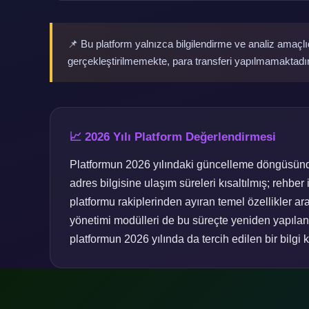
📌 Bu platform yalnızca bilgilendirme ve analiz amaçlı
gerçekleştirilmemekte, para transferi yapılmamaktadır
📈 2026 Yılı Platform Değerlendirmesi
Platformun 2026 yılındaki güncelleme döngüsünde
adres bilgisine ulaşım süreleri kısaltılmış; rehber
platformu rakiplerinden ayıran temel özellikler aras
yönetimi modülleri de bu süreçte yeniden yapılandı
platformun 2026 yılında da tercih edilen bir bil