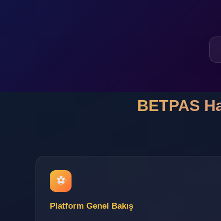
BETPAS Hak
⚽
Platform Genel Bakış