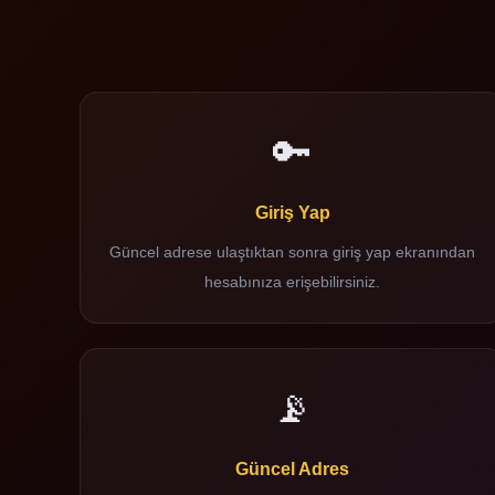
🔑
Giriş Yap
Güncel adrese ulaştıktan sonra giriş yap ekranından
hesabınıza erişebilirsiniz.
📡
Güncel Adres