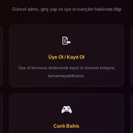
Güncel adres, giriş yap ve üye ol süreçleri hakkında bilgi
📝
Üye Ol / Kayıt Ol
Üye ol formunu doldurarak kayıt ol sürecini kolayca
tamamlayabilirsiniz.
🎮
Canlı Bahis