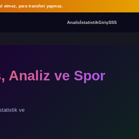
ul etmez, para transferi yapmaz.
Analiz
İstatistik
Giriş
SSS
 Analiz ve Spor
tatistik ve