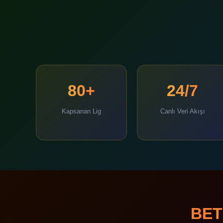
80+
24/7
Kapsanan Lig
Canlı Veri Akışı
BET