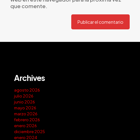
que comente.
Archives
agosto 2026
julio 2026
junio 2026
mayo 2026
marzo 2026
febrero 2026
enero 2026
diciembre 2025
enero 2024