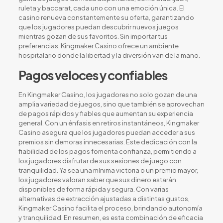
ruleta y baccarat, cada uno con una emoción única. El
casino renueva constantemente su oferta, garantizando
que los jugadores puedan descubrir nuevos juegos
mientras gozan de sus favoritos. Sin importar tus
preferencias, Kingmaker Casino ofrece un ambiente
hospitalario donde la libertad y la diversión van de la mano.
Pagos veloces y confiables
En Kingmaker Casino, los jugadores no solo gozan de una
amplia variedad de juegos, sino que también se aprovechan
de pagos rápidos y fiables que aumentan su experiencia
general. Con un énfasis en retiros instantáneos, Kingmaker
Casino asegura que los jugadores puedan acceder a sus
premios sin demoras innecesarias. Este dedicación con la
fiabilidad de los pagos fomenta confianza, permitiendo a
los jugadores disfrutar de sus sesiones de juego con
tranquilidad. Ya sea una mínima victoria o un premio mayor,
los jugadores valoran saber que sus dinero estarán
disponibles de forma rápida y segura. Con varias
alternativas de extracción ajustadas a distintas gustos,
Kingmaker Casino facilita el proceso, brindando autonomía
y tranquilidad. En resumen, es esta combinación de eficacia