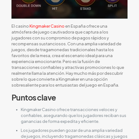
El casino
Kingmaker Casino
en España ofrece una
atmósfera de juego cautivadora que captura a los
jugadores con su compromiso de pagos rápidos y
recompensas sustanciosos. Con una amplia variedad de
juegos, desde tragamonedas tradicionales hasta los
favoritos de la mesa, crea el escenario ideal para una
experiencia emocionante. Pero es la fusión de
transacciones confiables y atractivas promociones lo que
realmente llama la atención. Hay mucho más por descubrir
sobre lo que convierte a Kingmaker en una opción
sobresaliente para los entusiastas del juego en España.
Puntos clave
Kingmaker Casino ofrece transacciones veloces y
confiables, asegurando que los jugadores reciban sus
ganancias de forma expedita y eficiente.
Los jugadores pueden gozar de una amplia variedad
de juegos, incluyendo tragamonedas clásicas y juegos