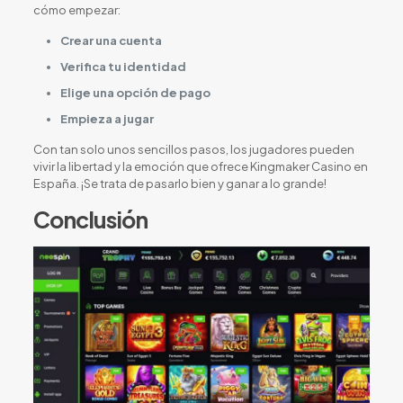
cómo empezar:
Crear una cuenta
Verifica tu identidad
Elige una opción de pago
Empieza a jugar
Con tan solo unos sencillos pasos, los jugadores pueden
vivir la libertad y la emoción que ofrece Kingmaker Casino en
España. ¡Se trata de pasarlo bien y ganar a lo grande!
Conclusión