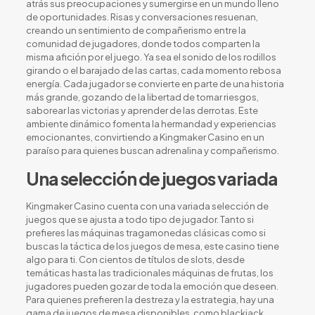
atrás sus preocupaciones y sumergirse en un mundo lleno
de oportunidades. Risas y conversaciones resuenan,
creando un sentimiento de compañerismo entre la
comunidad de jugadores, donde todos comparten la
misma afición por el juego. Ya sea el sonido de los rodillos
girando o el barajado de las cartas, cada momento rebosa
energía. Cada jugador se convierte en parte de una historia
más grande, gozando de la libertad de tomar riesgos,
saborear las victorias y aprender de las derrotas. Este
ambiente dinámico fomenta la hermandad y experiencias
emocionantes, convirtiendo a Kingmaker Casino en un
paraíso para quienes buscan adrenalina y compañerismo.
Una selección de juegos variada
Kingmaker Casino cuenta con una variada selección de
juegos que se ajusta a todo tipo de jugador. Tanto si
prefieres las máquinas tragamonedas clásicas como si
buscas la táctica de los juegos de mesa, este casino tiene
algo para ti. Con cientos de títulos de slots, desde
temáticas hasta las tradicionales máquinas de frutas, los
jugadores pueden gozar de toda la emoción que deseen.
Para quienes prefieren la destreza y la estrategia, hay una
gama de juegos de mesa disponibles, como blackjack,