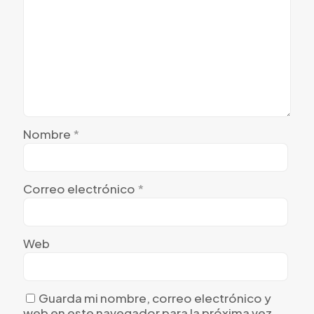
Nombre
*
Correo electrónico
*
Web
Guarda mi nombre, correo electrónico y
web en este navegador para la próxima vez