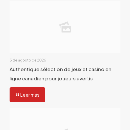
3 de agosto de 2026
Authentique sélection de jeux et casino en
ligne canadien pour joueurs avertis
Leer más