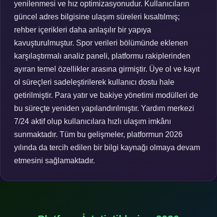
yenilenmesi ve hız optimizasyonudur. Kullanıcıların
güncel adres bilgisine ulaşım süreleri kısaltılmış;
rehber içerikleri daha anlaşılır bir yapıya
kavuşturulmuştur. Spor verileri bölümünde eklenen
karşılaştırmalı analiz paneli, platformu rakiplerinden
ayıran temel özellikler arasına girmiştir. Üye ol ve kayıt
ol süreçleri sadeleştirilerek kullanıcı dostu hale
getirilmiştir. Para yatır ve bakiye yönetimi modülleri de
bu süreçte yeniden yapılandırılmıştır. Yardım merkezi
7/24 aktif olup kullanıcılara hızlı ulaşım imkânı
sunmaktadır. Tüm bu gelişmeler, platformun 2026
yılında da tercih edilen bir bilgi kaynağı olmaya devam
etmesini sağlamaktadır.