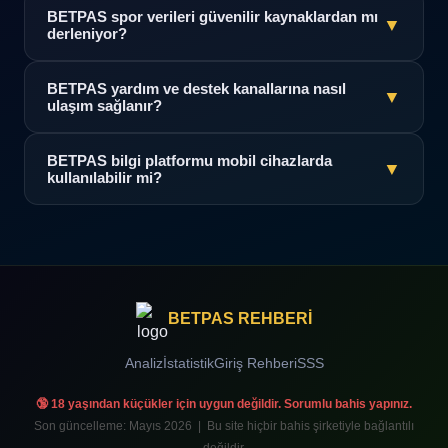
Avrupa'nın büyük ligleri başta olmak üzere dünya genelinde
BETPAS spor verileri güvenilir kaynaklardan mı
▼
80'den fazla lig istatistik kapsamındadır. Türkiye Süper Ligi de
derleniyor?
bu kapsamda yer almaktadır.
Spor verileri doğrulanmış ve bağımsız kaynaklardan
BETPAS yardım ve destek kanallarına nasıl
▼
derlenerek sunulmaktadır. Veri doğruluk oranı %99.8 olarak
ulaşım sağlanır?
ölçülmektedir.
Yardım bölümü üzerinden destek ekibine ulaşım
BETPAS bilgi platformu mobil cihazlarda
▼
sağlanabilmektedir. Canlı destek, e-posta ve sıkça sorulan
kullanılabilir mi?
sorular bölümleri aktif olarak hizmet vermektedir.
Platform tamamen responsive tasarıma sahiptir; mobil ve
tablet cihazlarda sorunsuz çalışmaktadır. iOS ve Android
tarayıcılarında tam uyumluluk sağlanmaktadır.
BETPAS REHBERİ
Analiz
İstatistik
Giriş Rehberi
SSS
🔞 18 yaşından küçükler için uygun değildir. Sorumlu bahis yapınız.
Son güncelleme: Mayıs 2026 | Bu site hiçbir bahis şirketiyle bağlantılı