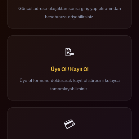
Güncel adrese ulaştıktan sonra giriş yap ekranından
hesabınıza erişebilirsiniz.
📝
Üye Ol / Kayıt Ol
Üye ol formunu doldurarak kayıt ol sürecini kolayca
tamamlayabilirsiniz.
💳