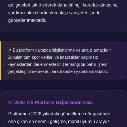
gelişmeleri takip ederek daha bilinçli kararlar almasına
yardımcı olmaktadır. Veri akışı saniyeler içinde
güncellenmektedir.
📌 Bu platform yalnızca bilgilendirme ve analiz amaçlıdır.
Sunulan tüm spor verileri ve istatistikler bağımsız
kaynaklardan derlenmektedir. Herhangi bir bahis işlemi
gerçekleştirilmemekte, para transferi yapılmamaktadır.
📈 2026 Yılı Platform Değerlendirmesi
Platformun 2026 yılındaki güncelleme döngüsünde
öne çıkan en önemli gelişme, mobil uyumlu arayüz