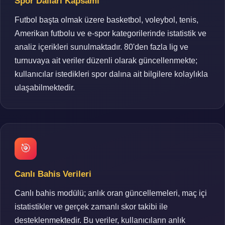
Spor Dalları Kapsamı
Futbol başta olmak üzere basketbol, voleybol, tenis,
Amerikan futbolu ve e-spor kategorilerinde istatistik ve
analiz içerikleri sunulmaktadır. 80'den fazla lig ve
turnuvaya ait veriler düzenli olarak güncellenmekte;
kullanıcılar istedikleri spor dalına ait bilgilere kolaylıkla
ulaşabilmektedir.
🎯
Canlı Bahis Verileri
Canlı bahis modülü; anlık oran güncellemeleri, maç içi
istatistikler ve gerçek zamanlı skor takibi ile
desteklenmektedir. Bu veriler, kullanıcıların anlık