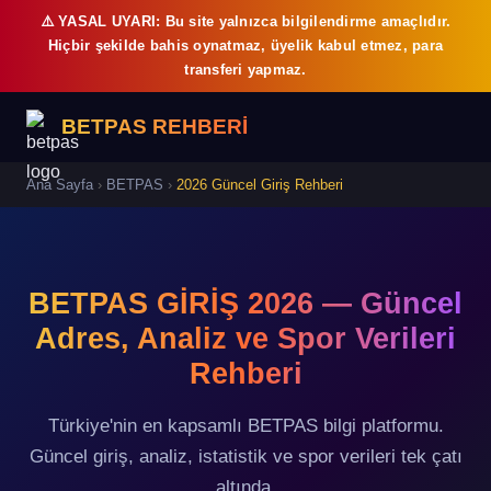
⚠️ YASAL UYARI: Bu site yalnızca bilgilendirme amaçlıdır.
Hiçbir şekilde bahis oynatmaz, üyelik kabul etmez, para
transferi yapmaz.
BETPAS REHBERİ
Ana Sayfa
›
BETPAS
›
2026 Güncel Giriş Rehberi
BETPAS GİRİŞ 2026 — Güncel
Adres, Analiz ve Spor Verileri
Rehberi
Türkiye'nin en kapsamlı BETPAS bilgi platformu.
Güncel giriş, analiz, istatistik ve spor verileri tek çatı
altında.