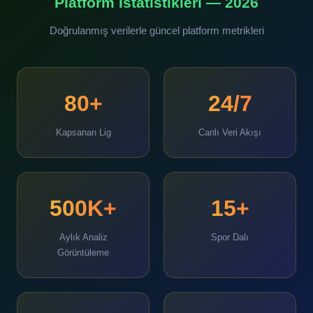
Platform İstatistikleri — 2026
Doğrulanmış verilerle güncel platform metrikleri
80+
24/7
Kapsanan Lig
Canlı Veri Akışı
500K+
15+
Aylık Analiz
Spor Dalı
Görüntüleme