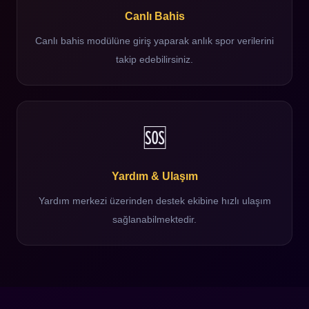
Canlı Bahis
Canlı bahis modülüne giriş yaparak anlık spor verilerini
takip edebilirsiniz.
🆘
Yardım & Ulaşım
Yardım merkezi üzerinden destek ekibine hızlı ulaşım
sağlanabilmektedir.