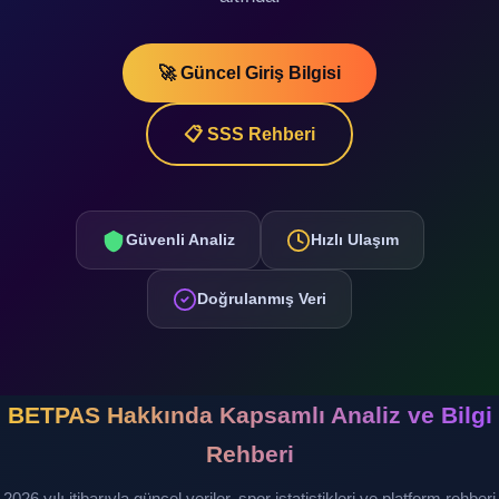
🚀 Güncel Giriş Bilgisi
📋 SSS Rehberi
Güvenli Analiz
Hızlı Ulaşım
Doğrulanmış Veri
BETPAS Hakkında Kapsamlı Analiz ve Bilgi
Rehberi
2026 yılı itibarıyla güncel veriler, spor istatistikleri ve platform rehberi