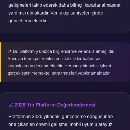
gelişmeleri takip ederek daha bilinçli kararlar almasına
yardımcı olmaktadır. Veri akışı saniyeler içinde
güncellenmektedir.
📌 Bu platform yalnızca bilgilendirme ve analiz amaçlıdır.
Sunulan tüm spor verileri ve istatistikler bağımsız
kaynaklardan derlenmektedir. Herhangi bir bahis işlemi
gerçekleştirilmemekte, para transferi yapılmamaktadır.
📈 2026 Yılı Platform Değerlendirmesi
Platformun 2026 yılındaki güncelleme döngüsünde
öne çıkan en önemli gelişme, mobil uyumlu arayüz