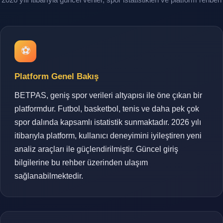
⚽
Platform Genel Bakış
BETPAS, geniş spor verileri altyapısı ile öne çıkan bir
platformdur. Futbol, basketbol, tenis ve daha pek çok
spor dalında kapsamlı istatistik sunmaktadır. 2026 yılı
itibarıyla platform, kullanıcı deneyimini iyileştiren yeni
analiz araçları ile güçlendirilmiştir. Güncel giriş
bilgilerine bu rehber üzerinden ulaşım
sağlanabilmektedir.