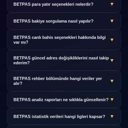
▼
BETPAS para yatır seçenekleri nelerdir?
sürecinde istenmektedir. Kimlik doğrulama adımları platforma
göre değişkenlik gösterebilir.
Para yatır işlemleri için banka havalesi, kredi kartı ve elektronik
▼
BETPAS bakiye sorgulama nasıl yapılır?
cüzdan gibi farklı yöntemler sunulmaktadır. Detaylar hesap
panelinden incelenebilir.
Hesabınıza giriş yaptıktan sonra bakiye bilgilerinize anında
BETPAS canlı bahis seçenekleri hakkında bilgi
▼
ulaşabilirsiniz. Bakiye hareketleri de aynı ekrandan takip
var mı?
edilebilmektedir.
Canlı bahis modülü; anlık oran güncellemeleri ve spor verileri
BETPAS güncel adres değişikliklerini nasıl takip
▼
ile desteklenmektedir. Maç içi istatistikler gerçek zamanlı
ederim?
olarak güncellenmektedir.
Bu bilgi platformu üzerinden güncel adres duyurularını düzenli
BETPAS rehber bölümünde hangi veriler yer
▼
olarak takip edebilirsiniz. Ayrıca e-posta bildirimleri için yardım
alır?
bölümünden destek alabilirsiniz.
Rehber bölümünde analiz, istatistik ve spor verileri odaklı
▼
BETPAS analiz raporları ne sıklıkla güncellenir?
içerikler sunulmaktadır. Lig tabloları, form analizleri ve oran
karşılaştırmaları da bu bölümde yer almaktadır.
Analiz ve istatistik raporları haftalık döngüde güncellenmekte;
▼
BETPAS istatistik verileri hangi ligleri kapsar?
önemli maç öncesi ek raporlar yayımlanmaktadır. Güncel
verilere erişim için sayfayı düzenli ziyaret etmeniz önerilir.