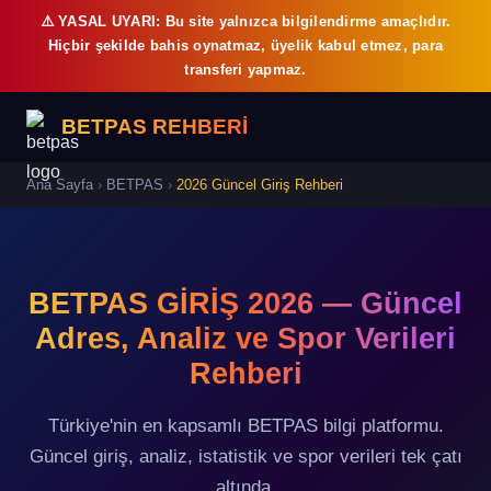
⚠️ YASAL UYARI: Bu site yalnızca bilgilendirme amaçlıdır.
Hiçbir şekilde bahis oynatmaz, üyelik kabul etmez, para
transferi yapmaz.
BETPAS REHBERİ
Ana Sayfa
›
BETPAS
›
2026 Güncel Giriş Rehberi
BETPAS GİRİŞ 2026 — Güncel
Adres, Analiz ve Spor Verileri
Rehberi
Türkiye'nin en kapsamlı BETPAS bilgi platformu.
Güncel giriş, analiz, istatistik ve spor verileri tek çatı
altında.