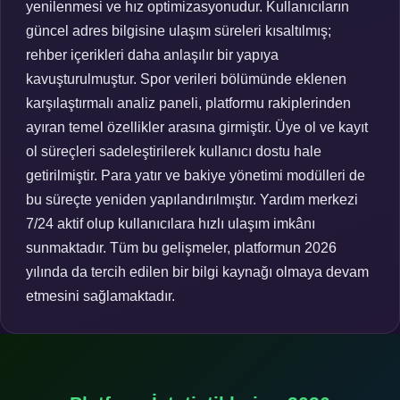
yenilenmesi ve hız optimizasyonudur. Kullanıcıların
güncel adres bilgisine ulaşım süreleri kısaltılmış;
rehber içerikleri daha anlaşılır bir yapıya
kavuşturulmuştur. Spor verileri bölümünde eklenen
karşılaştırmalı analiz paneli, platformu rakiplerinden
ayıran temel özellikler arasına girmiştir. Üye ol ve kayıt
ol süreçleri sadeleştirilerek kullanıcı dostu hale
getirilmiştir. Para yatır ve bakiye yönetimi modülleri de
bu süreçte yeniden yapılandırılmıştır. Yardım merkezi
7/24 aktif olup kullanıcılara hızlı ulaşım imkânı
sunmaktadır. Tüm bu gelişmeler, platformun 2026
yılında da tercih edilen bir bilgi kaynağı olmaya devam
etmesini sağlamaktadır.