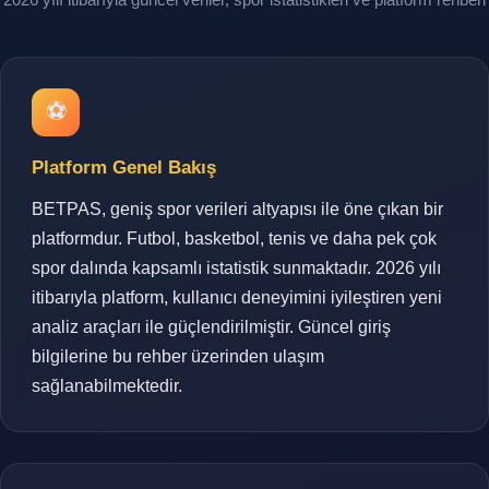
⚽
Platform Genel Bakış
BETPAS, geniş spor verileri altyapısı ile öne çıkan bir
platformdur. Futbol, basketbol, tenis ve daha pek çok
spor dalında kapsamlı istatistik sunmaktadır. 2026 yılı
itibarıyla platform, kullanıcı deneyimini iyileştiren yeni
analiz araçları ile güçlendirilmiştir. Güncel giriş
bilgilerine bu rehber üzerinden ulaşım
sağlanabilmektedir.