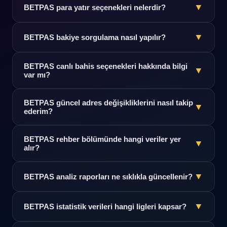
▼
BETPAS para yatır seçenekleri nelerdir?
sürecinde istenmektedir. Kimlik doğrulama adımları platforma
göre değişkenlik gösterebilir.
Para yatır işlemleri için banka havalesi, kredi kartı ve elektronik
▼
BETPAS bakiye sorgulama nasıl yapılır?
cüzdan gibi farklı yöntemler sunulmaktadır. Detaylar hesap
panelinden incelenebilir.
Hesabınıza giriş yaptıktan sonra bakiye bilgilerinize anında
BETPAS canlı bahis seçenekleri hakkında bilgi
▼
ulaşabilirsiniz. Bakiye hareketleri de aynı ekrandan takip
var mı?
edilebilmektedir.
Canlı bahis modülü; anlık oran güncellemeleri ve spor verileri
BETPAS güncel adres değişikliklerini nasıl takip
▼
ile desteklenmektedir. Maç içi istatistikler gerçek zamanlı
ederim?
olarak güncellenmektedir.
Bu bilgi platformu üzerinden güncel adres duyurularını düzenli
BETPAS rehber bölümünde hangi veriler yer
▼
olarak takip edebilirsiniz. Ayrıca e-posta bildirimleri için yardım
alır?
bölümünden destek alabilirsiniz.
Rehber bölümünde analiz, istatistik ve spor verileri odaklı
▼
BETPAS analiz raporları ne sıklıkla güncellenir?
içerikler sunulmaktadır. Lig tabloları, form analizleri ve oran
karşılaştırmaları da bu bölümde yer almaktadır.
Analiz ve istatistik raporları haftalık döngüde güncellenmekte;
▼
BETPAS istatistik verileri hangi ligleri kapsar?
önemli maç öncesi ek raporlar yayımlanmaktadır. Güncel
verilere erişim için sayfayı düzenli ziyaret etmeniz önerilir.