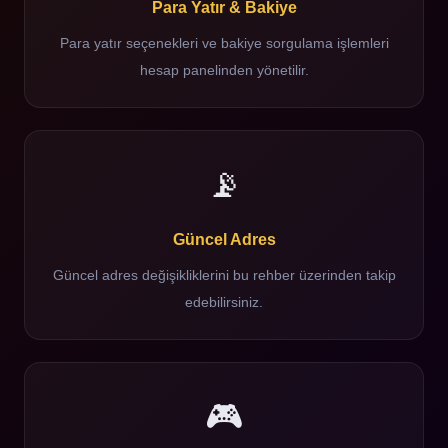
Para Yatır & Bakiye
Para yatır seçenekleri ve bakiye sorgulama işlemleri
hesap panelinden yönetilir.
📡
Güncel Adres
Güncel adres değişikliklerini bu rehber üzerinden takip
edebilirsiniz.
🎮