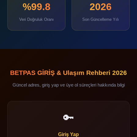
%99.8
2026
Veri Doğruluk Oranı
Son Güncelleme Yılı
BETPAS GİRİŞ & Ulaşım Rehberi 2026
Güncel adres, giriş yap ve üye ol süreçleri hakkında bilgi
🔑
Giriş Yap