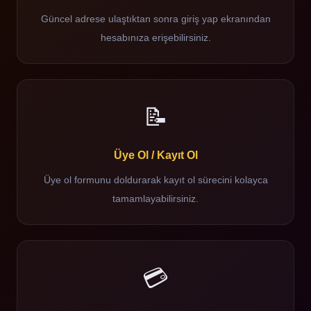
Güncel adrese ulaştıktan sonra giriş yap ekranından
hesabınıza erişebilirsiniz.
📝
Üye Ol / Kayıt Ol
Üye ol formunu doldurarak kayıt ol sürecini kolayca
tamamlayabilirsiniz.
💳