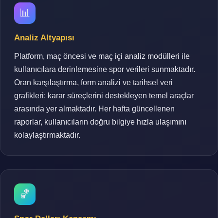
📊
Analiz Altyapısı
Platform, maç öncesi ve maç içi analiz modülleri ile
kullanıcılara derinlemesine spor verileri sunmaktadır.
Oran karşılaştırma, form analizi ve tarihsel veri
grafikleri; karar süreçlerini destekleyen temel araçlar
arasında yer almaktadır. Her hafta güncellenen
raporlar, kullanıcıların doğru bilgiye hızla ulaşımını
kolaylaştırmaktadır.
🏀