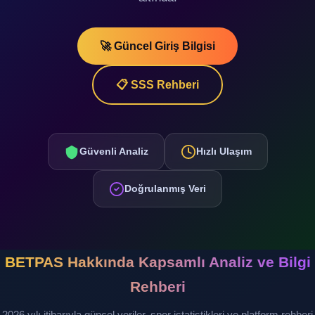
🚀 Güncel Giriş Bilgisi
📋 SSS Rehberi
Güvenli Analiz
Hızlı Ulaşım
Doğrulanmış Veri
BETPAS Hakkında Kapsamlı Analiz ve Bilgi
Rehberi
2026 yılı itibarıyla güncel veriler, spor istatistikleri ve platform rehberi