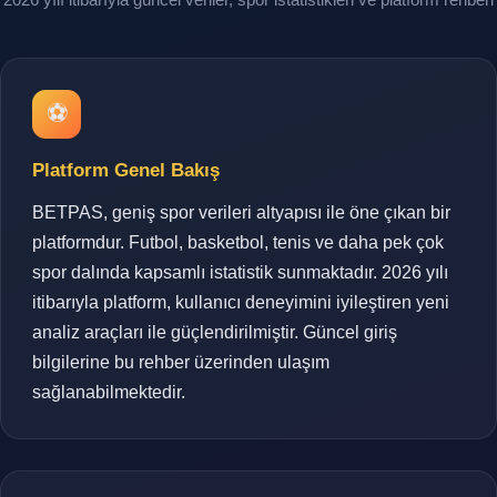
⚽
Platform Genel Bakış
BETPAS, geniş spor verileri altyapısı ile öne çıkan bir
platformdur. Futbol, basketbol, tenis ve daha pek çok
spor dalında kapsamlı istatistik sunmaktadır. 2026 yılı
itibarıyla platform, kullanıcı deneyimini iyileştiren yeni
analiz araçları ile güçlendirilmiştir. Güncel giriş
bilgilerine bu rehber üzerinden ulaşım
sağlanabilmektedir.