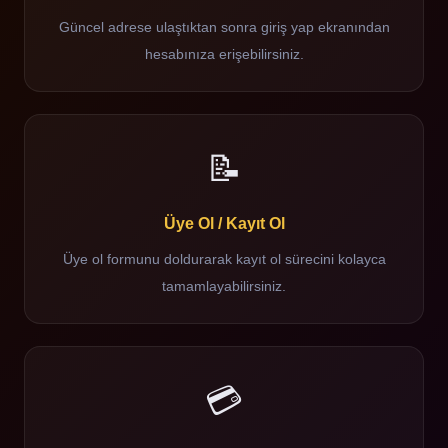
Güncel adrese ulaştıktan sonra giriş yap ekranından
hesabınıza erişebilirsiniz.
📝
Üye Ol / Kayıt Ol
Üye ol formunu doldurarak kayıt ol sürecini kolayca
tamamlayabilirsiniz.
💳