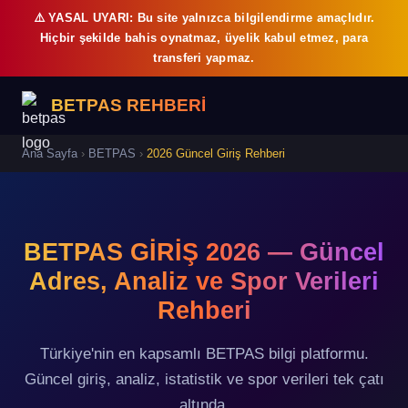
⚠️ YASAL UYARI: Bu site yalnızca bilgilendirme amaçlıdır.
Hiçbir şekilde bahis oynatmaz, üyelik kabul etmez, para
transferi yapmaz.
BETPAS REHBERİ
Ana Sayfa
›
BETPAS
›
2026 Güncel Giriş Rehberi
BETPAS GİRİŞ 2026 — Güncel
Adres, Analiz ve Spor Verileri
Rehberi
Türkiye'nin en kapsamlı BETPAS bilgi platformu.
Güncel giriş, analiz, istatistik ve spor verileri tek çatı
altında.