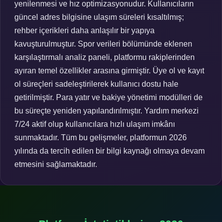
yenilenmesi ve hız optimizasyonudur. Kullanıcıların
güncel adres bilgisine ulaşım süreleri kısaltılmış;
rehber içerikleri daha anlaşılır bir yapıya
kavuşturulmuştur. Spor verileri bölümünde eklenen
karşılaştırmalı analiz paneli, platformu rakiplerinden
ayıran temel özellikler arasına girmiştir. Üye ol ve kayıt
ol süreçleri sadeleştirilerek kullanıcı dostu hale
getirilmiştir. Para yatır ve bakiye yönetimi modülleri de
bu süreçte yeniden yapılandırılmıştır. Yardım merkezi
7/24 aktif olup kullanıcılara hızlı ulaşım imkânı
sunmaktadır. Tüm bu gelişmeler, platformun 2026
yılında da tercih edilen bir bilgi kaynağı olmaya devam
etmesini sağlamaktadır.