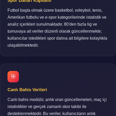
Spor Dalları Kapsamı
Futbol başta olmak üzere basketbol, voleybol, tenis,
Amerikan futbolu ve e-spor kategorilerinde istatistik ve
analiz içerikleri sunulmaktadır. 80'den fazla lig ve
turnuvaya ait veriler düzenli olarak güncellenmekte;
kullanıcılar istedikleri spor dalına ait bilgilere kolaylıkla
ulaşabilmektedir.
🎯
Canlı Bahis Verileri
Canlı bahis modülü; anlık oran güncellemeleri, maç içi
istatistikler ve gerçek zamanlı skor takibi ile
desteklenmektedir. Bu veriler, kullanıcıların anlık