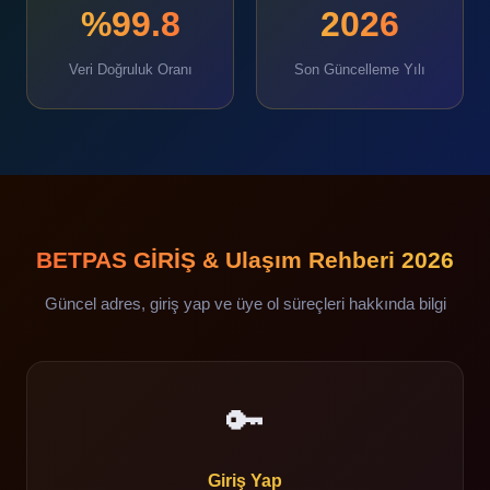
%99.8
2026
Veri Doğruluk Oranı
Son Güncelleme Yılı
BETPAS GİRİŞ & Ulaşım Rehberi 2026
Güncel adres, giriş yap ve üye ol süreçleri hakkında bilgi
🔑
Giriş Yap