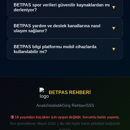
Avrupa'nın büyük ligleri başta olmak üzere dünya genelinde
BETPAS spor verileri güvenilir kaynaklardan mı
▼
80'den fazla lig istatistik kapsamındadır. Türkiye Süper Ligi de
derleniyor?
bu kapsamda yer almaktadır.
Spor verileri doğrulanmış ve bağımsız kaynaklardan
BETPAS yardım ve destek kanallarına nasıl
▼
derlenerek sunulmaktadır. Veri doğruluk oranı %99.8 olarak
ulaşım sağlanır?
ölçülmektedir.
Yardım bölümü üzerinden destek ekibine ulaşım
BETPAS bilgi platformu mobil cihazlarda
▼
sağlanabilmektedir. Canlı destek, e-posta ve sıkça sorulan
kullanılabilir mi?
sorular bölümleri aktif olarak hizmet vermektedir.
Platform tamamen responsive tasarıma sahiptir; mobil ve
tablet cihazlarda sorunsuz çalışmaktadır. iOS ve Android
tarayıcılarında tam uyumluluk sağlanmaktadır.
BETPAS REHBERİ
Analiz
İstatistik
Giriş Rehberi
SSS
🔞 18 yaşından küçükler için uygun değildir. Sorumlu bahis yapınız.
Son güncelleme: Mayıs 2026 | Bu site hiçbir bahis şirketiyle bağlantılı