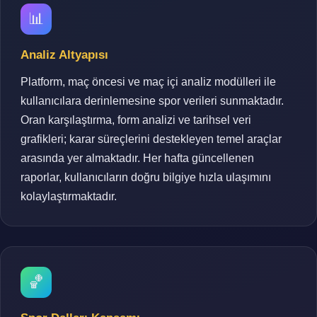
📊
Analiz Altyapısı
Platform, maç öncesi ve maç içi analiz modülleri ile
kullanıcılara derinlemesine spor verileri sunmaktadır.
Oran karşılaştırma, form analizi ve tarihsel veri
grafikleri; karar süreçlerini destekleyen temel araçlar
arasında yer almaktadır. Her hafta güncellenen
raporlar, kullanıcıların doğru bilgiye hızla ulaşımını
kolaylaştırmaktadır.
🏀