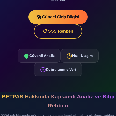
🚀 Güncel Giriş Bilgisi
📋 SSS Rehberi
Güvenli Analiz
Hızlı Ulaşım
Doğrulanmış Veri
BETPAS Hakkında Kapsamlı Analiz ve Bilgi
Rehberi
2026 yılı itibarıyla güncel veriler, spor istatistikleri ve platform rehberi