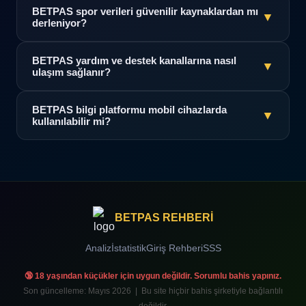
Avrupa'nın büyük ligleri başta olmak üzere dünya genelinde
BETPAS spor verileri güvenilir kaynaklardan mı
▼
80'den fazla lig istatistik kapsamındadır. Türkiye Süper Ligi de
derleniyor?
bu kapsamda yer almaktadır.
Spor verileri doğrulanmış ve bağımsız kaynaklardan
BETPAS yardım ve destek kanallarına nasıl
▼
derlenerek sunulmaktadır. Veri doğruluk oranı %99.8 olarak
ulaşım sağlanır?
ölçülmektedir.
Yardım bölümü üzerinden destek ekibine ulaşım
BETPAS bilgi platformu mobil cihazlarda
▼
sağlanabilmektedir. Canlı destek, e-posta ve sıkça sorulan
kullanılabilir mi?
sorular bölümleri aktif olarak hizmet vermektedir.
Platform tamamen responsive tasarıma sahiptir; mobil ve
tablet cihazlarda sorunsuz çalışmaktadır. iOS ve Android
tarayıcılarında tam uyumluluk sağlanmaktadır.
BETPAS REHBERİ
Analiz
İstatistik
Giriş Rehberi
SSS
🔞 18 yaşından küçükler için uygun değildir. Sorumlu bahis yapınız.
Son güncelleme: Mayıs 2026 | Bu site hiçbir bahis şirketiyle bağlantılı