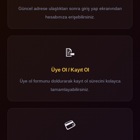
Güncel adrese ulaştıktan sonra giriş yap ekranından
hesabınıza erişebilirsiniz.
📝
Üye Ol / Kayıt Ol
Üye ol formunu doldurarak kayıt ol sürecini kolayca
tamamlayabilirsiniz.
💳