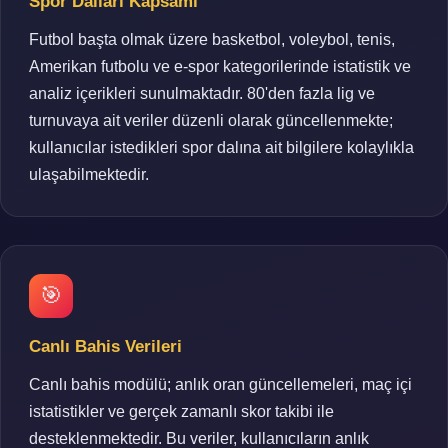
Spor Dalları Kapsamı
Futbol başta olmak üzere basketbol, voleybol, tenis,
Amerikan futbolu ve e-spor kategorilerinde istatistik ve
analiz içerikleri sunulmaktadır. 80'den fazla lig ve
turnuvaya ait veriler düzenli olarak güncellenmekte;
kullanıcılar istedikleri spor dalına ait bilgilere kolaylıkla
ulaşabilmektedir.
🎯
Canlı Bahis Verileri
Canlı bahis modülü; anlık oran güncellemeleri, maç içi
istatistikler ve gerçek zamanlı skor takibi ile
desteklenmektedir. Bu veriler, kullanıcıların anlık