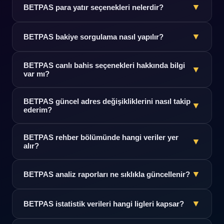
▼
BETPAS para yatır seçenekleri nelerdir?
sürecinde istenmektedir. Kimlik doğrulama adımları platforma
göre değişkenlik gösterebilir.
Para yatır işlemleri için banka havalesi, kredi kartı ve elektronik
▼
BETPAS bakiye sorgulama nasıl yapılır?
cüzdan gibi farklı yöntemler sunulmaktadır. Detaylar hesap
panelinden incelenebilir.
Hesabınıza giriş yaptıktan sonra bakiye bilgilerinize anında
BETPAS canlı bahis seçenekleri hakkında bilgi
▼
ulaşabilirsiniz. Bakiye hareketleri de aynı ekrandan takip
var mı?
edilebilmektedir.
Canlı bahis modülü; anlık oran güncellemeleri ve spor verileri
BETPAS güncel adres değişikliklerini nasıl takip
▼
ile desteklenmektedir. Maç içi istatistikler gerçek zamanlı
ederim?
olarak güncellenmektedir.
Bu bilgi platformu üzerinden güncel adres duyurularını düzenli
BETPAS rehber bölümünde hangi veriler yer
▼
olarak takip edebilirsiniz. Ayrıca e-posta bildirimleri için yardım
alır?
bölümünden destek alabilirsiniz.
Rehber bölümünde analiz, istatistik ve spor verileri odaklı
▼
BETPAS analiz raporları ne sıklıkla güncellenir?
içerikler sunulmaktadır. Lig tabloları, form analizleri ve oran
karşılaştırmaları da bu bölümde yer almaktadır.
Analiz ve istatistik raporları haftalık döngüde güncellenmekte;
▼
BETPAS istatistik verileri hangi ligleri kapsar?
önemli maç öncesi ek raporlar yayımlanmaktadır. Güncel
verilere erişim için sayfayı düzenli ziyaret etmeniz önerilir.