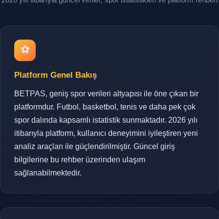
⚽
Platform Genel Bakış
BETPAS, geniş spor verileri altyapısı ile öne çıkan bir
platformdur. Futbol, basketbol, tenis ve daha pek çok
spor dalında kapsamlı istatistik sunmaktadır. 2026 yılı
itibarıyla platform, kullanıcı deneyimini iyileştiren yeni
analiz araçları ile güçlendirilmiştir. Güncel giriş
bilgilerine bu rehber üzerinden ulaşım
sağlanabilmektedir.