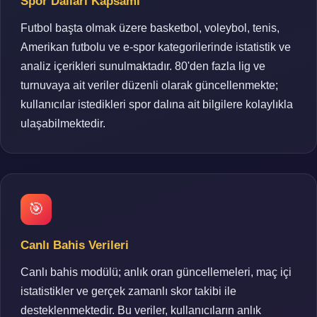
Spor Dalları Kapsamı
Futbol başta olmak üzere basketbol, voleybol, tenis,
Amerikan futbolu ve e-spor kategorilerinde istatistik ve
analiz içerikleri sunulmaktadır. 80'den fazla lig ve
turnuvaya ait veriler düzenli olarak güncellenmekte;
kullanıcılar istedikleri spor dalına ait bilgilere kolaylıkla
ulaşabilmektedir.
🎯
Canlı Bahis Verileri
Canlı bahis modülü; anlık oran güncellemeleri, maç içi
istatistikler ve gerçek zamanlı skor takibi ile
desteklenmektedir. Bu veriler, kullanıcıların anlık