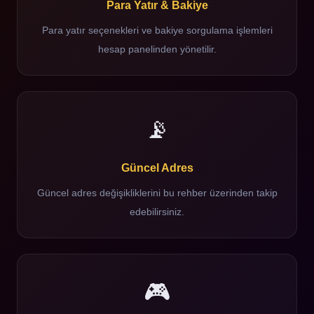
Para Yatır & Bakiye
Para yatır seçenekleri ve bakiye sorgulama işlemleri
hesap panelinden yönetilir.
📡
Güncel Adres
Güncel adres değişikliklerini bu rehber üzerinden takip
edebilirsiniz.
🎮