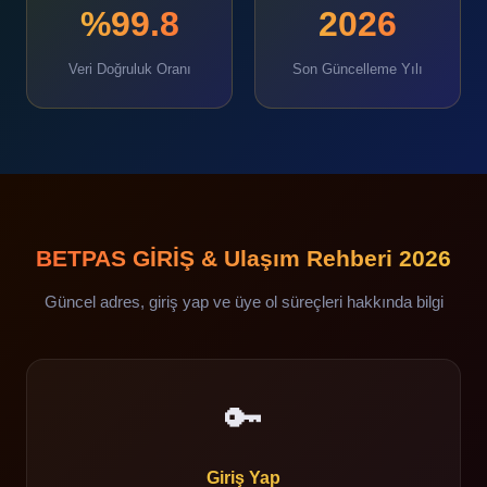
%99.8
2026
Veri Doğruluk Oranı
Son Güncelleme Yılı
BETPAS GİRİŞ & Ulaşım Rehberi 2026
Güncel adres, giriş yap ve üye ol süreçleri hakkında bilgi
🔑
Giriş Yap