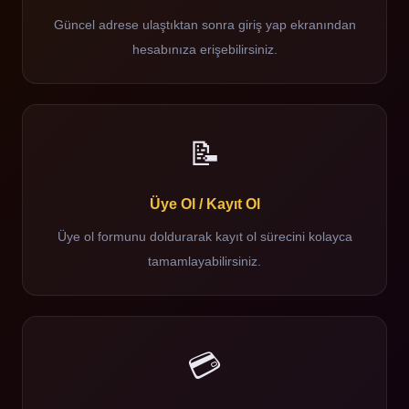
Güncel adrese ulaştıktan sonra giriş yap ekranından
hesabınıza erişebilirsiniz.
📝
Üye Ol / Kayıt Ol
Üye ol formunu doldurarak kayıt ol sürecini kolayca
tamamlayabilirsiniz.
💳