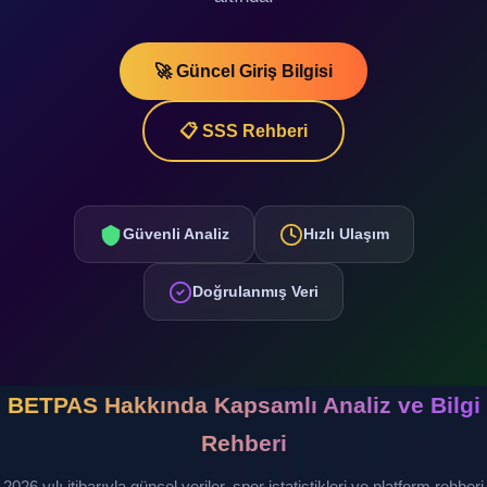
🚀 Güncel Giriş Bilgisi
📋 SSS Rehberi
Güvenli Analiz
Hızlı Ulaşım
Doğrulanmış Veri
BETPAS Hakkında Kapsamlı Analiz ve Bilgi
Rehberi
2026 yılı itibarıyla güncel veriler, spor istatistikleri ve platform rehberi