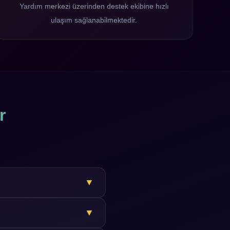
Yardım merkezi üzerinden destek ekibine hızlı
ulaşım sağlanabilmektedir.
r
▼
latformdur. Bu bilgi platformu
▼