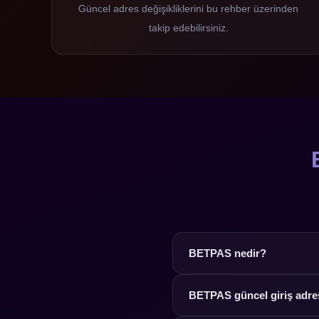
Güncel adres değişikliklerini bu rehber üzerinden
takip edebilirsiniz.
BETPAS nedir?
Geniş spor verileri ve analiz altya
BETPAS güncel giriş adre
aracılığıyla güncel verilere eriş