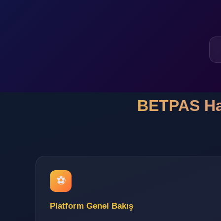
BETPAS Hak
⚽
Platform Genel Bakış