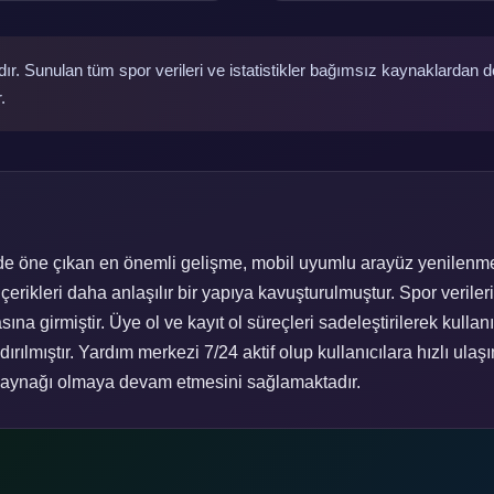
dır. Sunulan tüm spor verileri ve istatistikler bağımsız kaynaklardan d
.
 öne çıkan en önemli gelişme, mobil uyumlu arayüz yenilenmesi
 içerikleri daha anlaşılır bir yapıya kavuşturulmuştur. Spor veril
ına girmiştir. Üye ol ve kayıt ol süreçleri sadeleştirilerek kullanı
rılmıştır. Yardım merkezi 7/24 aktif olup kullanıcılara hızlı ul
gi kaynağı olmaya devam etmesini sağlamaktadır.