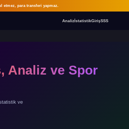
ul etmez, para transferi yapmaz.
Analiz
İstatistik
Giriş
SSS
 Analiz ve Spor
tatistik ve