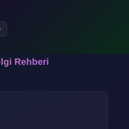
i
lgi Rehberi