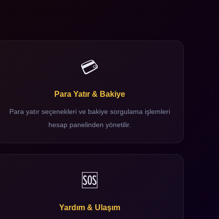
💳
Para Yatır & Bakiye
Para yatır seçenekleri ve bakiye sorgulama işlemleri
hesap panelinden yönetilir.
🆘
Yardım & Ulaşım