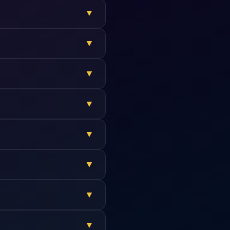
için sayfayı düzenli ziyaret
▼
lirsiniz. Şifre unutma durumunda
▼
 içinde tamamlanmaktadır.
▼
arı platforma göre değişkenlik
▼
tadır. Detaylar hesap panelinden
▼
randan takip edilebilmektedir.
▼
r gerçek zamanlı olarak
▼
ildirimleri için yardım
▼