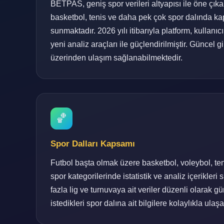
BETPAS, geniş spor verileri altyapısı ile öne çıkan
basketbol, tenis ve daha pek çok spor dalında kap
sunmaktadır. 2026 yılı itibarıyla platform, kullanıc
yeni analiz araçları ile güçlendirilmiştir. Güncel gi
üzerinden ulaşım sağlanabilmektedir.
🏀
Spor Dalları Kapsamı
Futbol başta olmak üzere basketbol, voleybol, ten
spor kategorilerinde istatistik ve analiz içerikleri
fazla lig ve turnuvaya ait veriler düzenli olarak g
istedikleri spor dalına ait bilgilere kolaylıkla ulaş