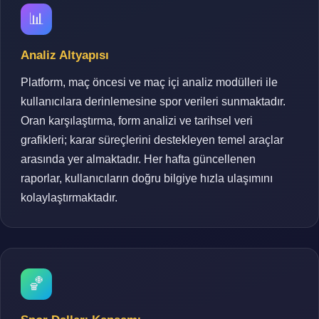
📊
Analiz Altyapısı
Platform, maç öncesi ve maç içi analiz modülleri ile
kullanıcılara derinlemesine spor verileri sunmaktadır.
Oran karşılaştırma, form analizi ve tarihsel veri
grafikleri; karar süreçlerini destekleyen temel araçlar
arasında yer almaktadır. Her hafta güncellenen
raporlar, kullanıcıların doğru bilgiye hızla ulaşımını
kolaylaştırmaktadır.
🏀