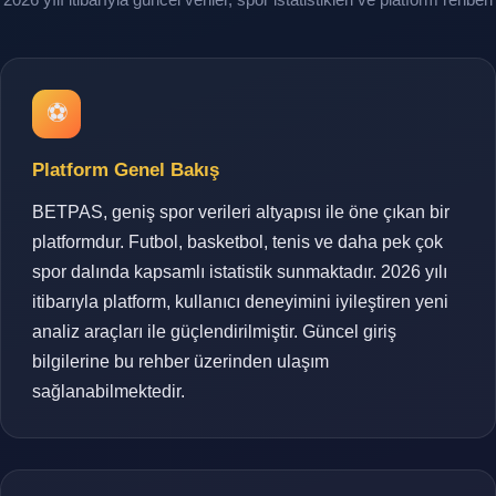
⚽
Platform Genel Bakış
BETPAS, geniş spor verileri altyapısı ile öne çıkan bir
platformdur. Futbol, basketbol, tenis ve daha pek çok
spor dalında kapsamlı istatistik sunmaktadır. 2026 yılı
itibarıyla platform, kullanıcı deneyimini iyileştiren yeni
analiz araçları ile güçlendirilmiştir. Güncel giriş
bilgilerine bu rehber üzerinden ulaşım
sağlanabilmektedir.