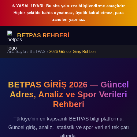
⚠️ YASAL UYARI: Bu site yalnızca bilgilendirme amaçlıdır.
Hiçbir şekilde bahis oynatmaz, üyelik kabul etmez, para
transferi yapmaz.
BETPAS REHBERİ
Ana Sayfa
›
BETPAS
›
2026 Güncel Giriş Rehberi
BETPAS GİRİŞ 2026 — Güncel
Adres, Analiz ve Spor Verileri
Rehberi
Türkiye'nin en kapsamlı BETPAS bilgi platformu.
Güncel giriş, analiz, istatistik ve spor verileri tek çatı
altında.