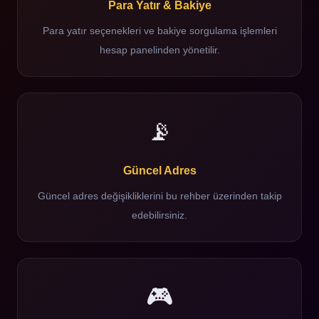
Para Yatır & Bakiye
Para yatır seçenekleri ve bakiye sorgulama işlemleri
hesap panelinden yönetilir.
📡
Güncel Adres
Güncel adres değişikliklerini bu rehber üzerinden takip
edebilirsiniz.
🎮