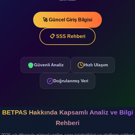
🚀 Güncel Giriş Bilgisi
📋 SSS Rehberi
Güvenli Analiz
Hızlı Ulaşım
Doğrulanmış Veri
BETPAS Hakkında Kapsamlı Analiz ve Bilgi
Rehberi
2026 yılı itibarıyla güncel veriler, spor istatistikleri ve platform rehberi