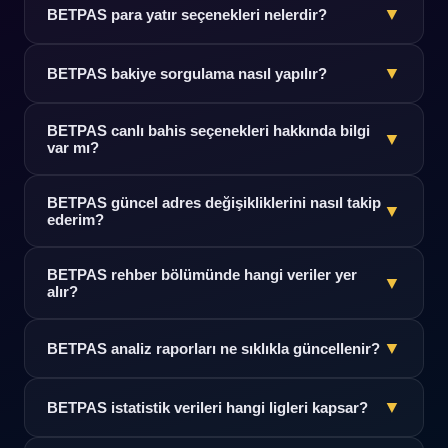
▼
BETPAS para yatır seçenekleri nelerdir?
sürecinde istenmektedir. Kimlik doğrulama adımları platforma
göre değişkenlik gösterebilir.
Para yatır işlemleri için banka havalesi, kredi kartı ve elektronik
▼
BETPAS bakiye sorgulama nasıl yapılır?
cüzdan gibi farklı yöntemler sunulmaktadır. Detaylar hesap
panelinden incelenebilir.
Hesabınıza giriş yaptıktan sonra bakiye bilgilerinize anında
BETPAS canlı bahis seçenekleri hakkında bilgi
▼
ulaşabilirsiniz. Bakiye hareketleri de aynı ekrandan takip
var mı?
edilebilmektedir.
Canlı bahis modülü; anlık oran güncellemeleri ve spor verileri
BETPAS güncel adres değişikliklerini nasıl takip
▼
ile desteklenmektedir. Maç içi istatistikler gerçek zamanlı
ederim?
olarak güncellenmektedir.
Bu bilgi platformu üzerinden güncel adres duyurularını düzenli
BETPAS rehber bölümünde hangi veriler yer
▼
olarak takip edebilirsiniz. Ayrıca e-posta bildirimleri için yardım
alır?
bölümünden destek alabilirsiniz.
Rehber bölümünde analiz, istatistik ve spor verileri odaklı
▼
BETPAS analiz raporları ne sıklıkla güncellenir?
içerikler sunulmaktadır. Lig tabloları, form analizleri ve oran
karşılaştırmaları da bu bölümde yer almaktadır.
Analiz ve istatistik raporları haftalık döngüde güncellenmekte;
▼
BETPAS istatistik verileri hangi ligleri kapsar?
önemli maç öncesi ek raporlar yayımlanmaktadır. Güncel
verilere erişim için sayfayı düzenli ziyaret etmeniz önerilir.