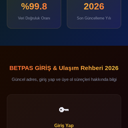
%99.8
2026
Veri Doğruluk Oranı
Son Güncelleme Yılı
BETPAS GİRİŞ & Ulaşım Rehberi 2026
Güncel adres, giriş yap ve üye ol süreçleri hakkında bilgi
🔑
Giriş Yap