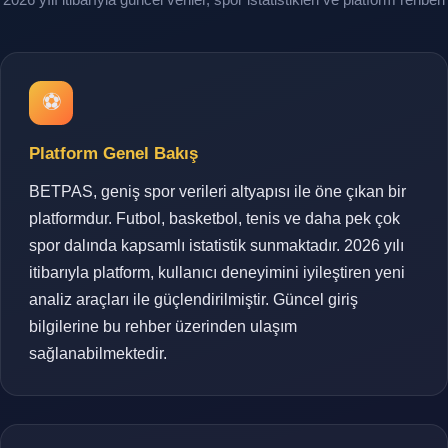
⚽
Platform Genel Bakış
BETPAS, geniş spor verileri altyapısı ile öne çıkan bir
platformdur. Futbol, basketbol, tenis ve daha pek çok
spor dalında kapsamlı istatistik sunmaktadır. 2026 yılı
itibarıyla platform, kullanıcı deneyimini iyileştiren yeni
analiz araçları ile güçlendirilmiştir. Güncel giriş
bilgilerine bu rehber üzerinden ulaşım
sağlanabilmektedir.