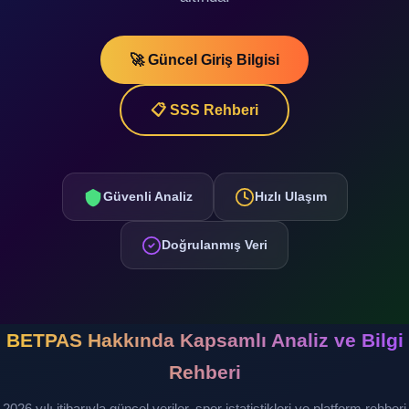
🚀 Güncel Giriş Bilgisi
📋 SSS Rehberi
Güvenli Analiz
Hızlı Ulaşım
Doğrulanmış Veri
BETPAS Hakkında Kapsamlı Analiz ve Bilgi
Rehberi
2026 yılı itibarıyla güncel veriler, spor istatistikleri ve platform rehberi