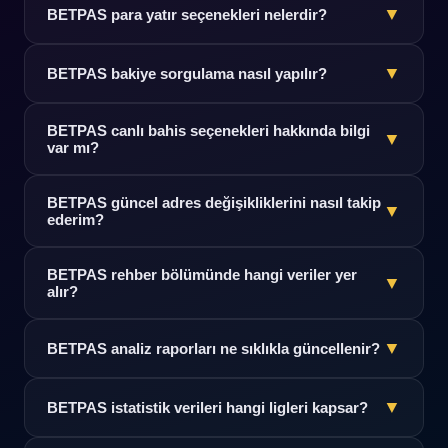
▼
BETPAS para yatır seçenekleri nelerdir?
sürecinde istenmektedir. Kimlik doğrulama adımları platforma
göre değişkenlik gösterebilir.
Para yatır işlemleri için banka havalesi, kredi kartı ve elektronik
▼
BETPAS bakiye sorgulama nasıl yapılır?
cüzdan gibi farklı yöntemler sunulmaktadır. Detaylar hesap
panelinden incelenebilir.
Hesabınıza giriş yaptıktan sonra bakiye bilgilerinize anında
BETPAS canlı bahis seçenekleri hakkında bilgi
▼
ulaşabilirsiniz. Bakiye hareketleri de aynı ekrandan takip
var mı?
edilebilmektedir.
Canlı bahis modülü; anlık oran güncellemeleri ve spor verileri
BETPAS güncel adres değişikliklerini nasıl takip
▼
ile desteklenmektedir. Maç içi istatistikler gerçek zamanlı
ederim?
olarak güncellenmektedir.
Bu bilgi platformu üzerinden güncel adres duyurularını düzenli
BETPAS rehber bölümünde hangi veriler yer
▼
olarak takip edebilirsiniz. Ayrıca e-posta bildirimleri için yardım
alır?
bölümünden destek alabilirsiniz.
Rehber bölümünde analiz, istatistik ve spor verileri odaklı
▼
BETPAS analiz raporları ne sıklıkla güncellenir?
içerikler sunulmaktadır. Lig tabloları, form analizleri ve oran
karşılaştırmaları da bu bölümde yer almaktadır.
Analiz ve istatistik raporları haftalık döngüde güncellenmekte;
▼
BETPAS istatistik verileri hangi ligleri kapsar?
önemli maç öncesi ek raporlar yayımlanmaktadır. Güncel
verilere erişim için sayfayı düzenli ziyaret etmeniz önerilir.