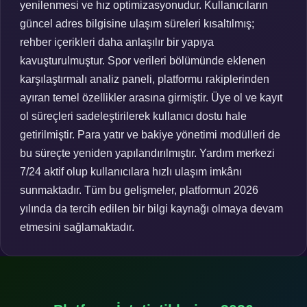
yenilenmesi ve hız optimizasyonudur. Kullanıcıların
güncel adres bilgisine ulaşım süreleri kısaltılmış;
rehber içerikleri daha anlaşılır bir yapıya
kavuşturulmuştur. Spor verileri bölümünde eklenen
karşılaştırmalı analiz paneli, platformu rakiplerinden
ayıran temel özellikler arasına girmiştir. Üye ol ve kayıt
ol süreçleri sadeleştirilerek kullanıcı dostu hale
getirilmiştir. Para yatır ve bakiye yönetimi modülleri de
bu süreçte yeniden yapılandırılmıştır. Yardım merkezi
7/24 aktif olup kullanıcılara hızlı ulaşım imkânı
sunmaktadır. Tüm bu gelişmeler, platformun 2026
yılında da tercih edilen bir bilgi kaynağı olmaya devam
etmesini sağlamaktadır.