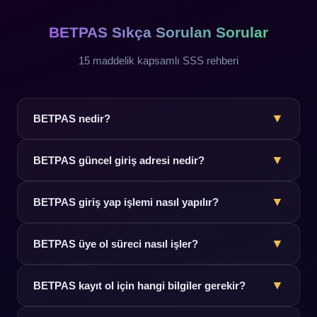
BETPAS Sıkça Sorulan Sorular
15 maddelik kapsamlı SSS rehberi
▼
BETPAS nedir?
Geniş spor verileri ve analiz altyapısına sahip, kullanıcıların
▼
BETPAS güncel giriş adresi nedir?
canlı bahis istatistiklerine ulaşabildiği bir platformdur. Bu bilgi
platformu aracılığıyla güncel verilere erişim sağlanabilmektedir.
Güncel adres bilgisine bu rehber üzerinden ulaşım
▼
BETPAS giriş yap işlemi nasıl yapılır?
sağlanabilmektedir. Adres değişikliklerini takip etmek için
sayfayı düzenli ziyaret etmeniz önerilir.
Güncel adrese ulaştıktan sonra giriş yap ekranında kullanıcı
▼
BETPAS üye ol süreci nasıl işler?
adı ve şifrenizi girerek hesabınıza erişebilirsiniz. Şifre unutma
durumunda yardım bölümünden destek alabilirsiniz.
Kayıt ol formunda temel bilgilerinizi girerek üyeliğinizi
▼
BETPAS kayıt ol için hangi bilgiler gerekir?
oluşturabilirsiniz. Süreç genellikle birkaç dakika içinde
tamamlanmaktadır.
Ad, soyad, e-posta ve iletişim bilgileri standart kayıt ol