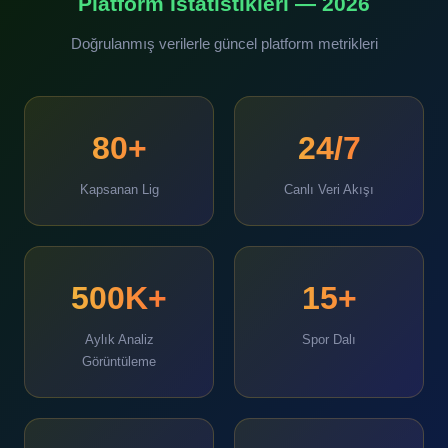
Platform İstatistikleri — 2026
Doğrulanmış verilerle güncel platform metrikleri
80+
24/7
Kapsanan Lig
Canlı Veri Akışı
500K+
15+
Aylık Analiz
Spor Dalı
Görüntüleme