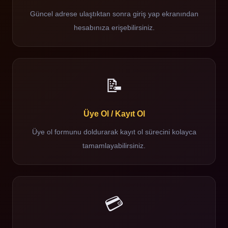
Güncel adrese ulaştıktan sonra giriş yap ekranından
hesabınıza erişebilirsiniz.
📝
Üye Ol / Kayıt Ol
Üye ol formunu doldurarak kayıt ol sürecini kolayca
tamamlayabilirsiniz.
💳