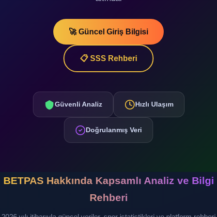
🚀 Güncel Giriş Bilgisi
📋 SSS Rehberi
Güvenli Analiz
Hızlı Ulaşım
Doğrulanmış Veri
BETPAS Hakkında Kapsamlı Analiz ve Bilgi
Rehberi
2026 yılı itibarıyla güncel veriler, spor istatistikleri ve platform rehberi