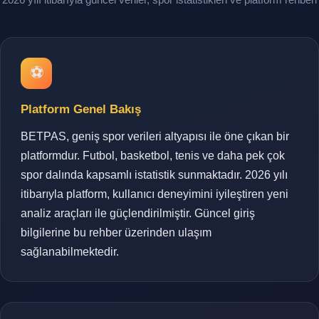
⚽
Platform Genel Bakış
BETPAS, geniş spor verileri altyapısı ile öne çıkan bir
platformdur. Futbol, basketbol, tenis ve daha pek çok
spor dalında kapsamlı istatistik sunmaktadır. 2026 yılı
itibarıyla platform, kullanıcı deneyimini iyileştiren yeni
analiz araçları ile güçlendirilmiştir. Güncel giriş
bilgilerine bu rehber üzerinden ulaşım
sağlanabilmektedir.