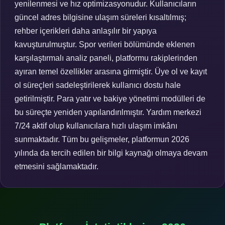
yenilenmesi ve hız optimizasyonudur. Kullanıcıların
güncel adres bilgisine ulaşım süreleri kısaltılmış;
rehber içerikleri daha anlaşılır bir yapıya
kavuşturulmuştur. Spor verileri bölümünde eklenen
karşılaştırmalı analiz paneli, platformu rakiplerinden
ayıran temel özellikler arasına girmiştir. Üye ol ve kayıt
ol süreçleri sadeleştirilerek kullanıcı dostu hale
getirilmiştir. Para yatır ve bakiye yönetimi modülleri de
bu süreçte yeniden yapılandırılmıştır. Yardım merkezi
7/24 aktif olup kullanıcılara hızlı ulaşım imkânı
sunmaktadır. Tüm bu gelişmeler, platformun 2026
yılında da tercih edilen bir bilgi kaynağı olmaya devam
etmesini sağlamaktadır.