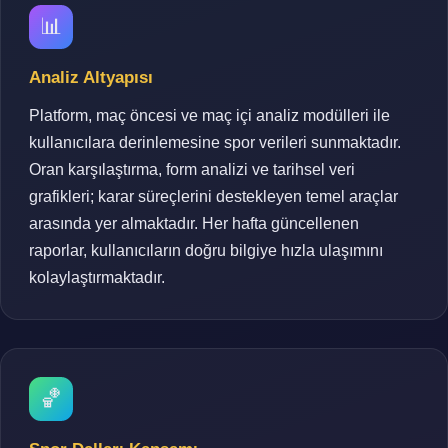
📊
Analiz Altyapısı
Platform, maç öncesi ve maç içi analiz modülleri ile
kullanıcılara derinlemesine spor verileri sunmaktadır.
Oran karşılaştırma, form analizi ve tarihsel veri
grafikleri; karar süreçlerini destekleyen temel araçlar
arasında yer almaktadır. Her hafta güncellenen
raporlar, kullanıcıların doğru bilgiye hızla ulaşımını
kolaylaştırmaktadır.
🏀