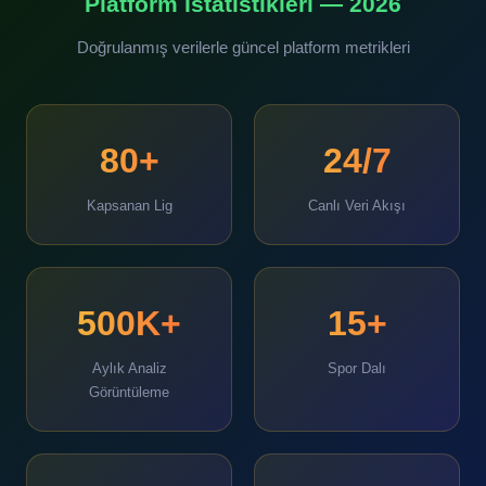
Platform İstatistikleri — 2026
Doğrulanmış verilerle güncel platform metrikleri
80+
24/7
Kapsanan Lig
Canlı Veri Akışı
500K+
15+
Aylık Analiz
Spor Dalı
Görüntüleme