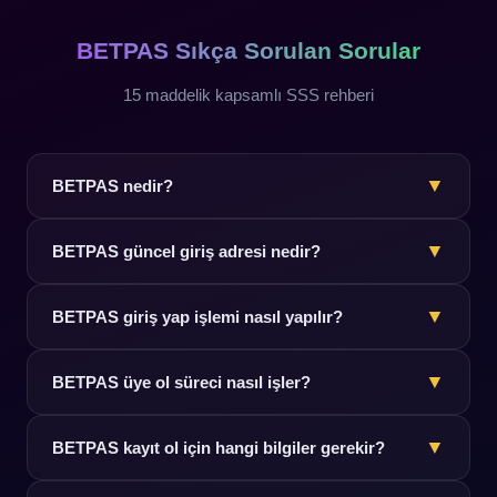
BETPAS Sıkça Sorulan Sorular
15 maddelik kapsamlı SSS rehberi
▼
BETPAS nedir?
Geniş spor verileri ve analiz altyapısına sahip, kullanıcıların
▼
BETPAS güncel giriş adresi nedir?
canlı bahis istatistiklerine ulaşabildiği bir platformdur. Bu bilgi
platformu aracılığıyla güncel verilere erişim sağlanabilmektedir.
Güncel adres bilgisine bu rehber üzerinden ulaşım
▼
BETPAS giriş yap işlemi nasıl yapılır?
sağlanabilmektedir. Adres değişikliklerini takip etmek için
sayfayı düzenli ziyaret etmeniz önerilir.
Güncel adrese ulaştıktan sonra giriş yap ekranında kullanıcı
▼
BETPAS üye ol süreci nasıl işler?
adı ve şifrenizi girerek hesabınıza erişebilirsiniz. Şifre unutma
durumunda yardım bölümünden destek alabilirsiniz.
Kayıt ol formunda temel bilgilerinizi girerek üyeliğinizi
▼
BETPAS kayıt ol için hangi bilgiler gerekir?
oluşturabilirsiniz. Süreç genellikle birkaç dakika içinde
tamamlanmaktadır.
Ad, soyad, e-posta ve iletişim bilgileri standart kayıt ol