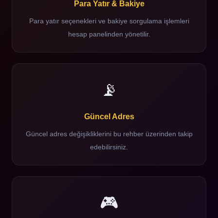
Para Yatır & Bakiye
Para yatır seçenekleri ve bakiye sorgulama işlemleri
hesap panelinden yönetilir.
📡
Güncel Adres
Güncel adres değişikliklerini bu rehber üzerinden takip
edebilirsiniz.
🎮