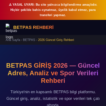
⚠️ YASAL UYARI: Bu site yalnızca bilgilendirme amaçlıdır.
Hiçbir şekilde bahis oynatmaz, üyelik kabul etmez, para
transferi yapmaz.
BETPAS REHBERİ
Ana Sayfa
›
BETPAS
›
2026 Güncel Giriş Rehberi
BETPAS GİRİŞ 2026 — Güncel
Adres, Analiz ve Spor Verileri
Rehberi
Türkiye'nin en kapsamlı BETPAS bilgi platformu.
Güncel giriş, analiz, istatistik ve spor verileri tek çatı
altında.