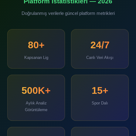
Platform İstatistikleri — 2026
Doğrulanmış verilerle güncel platform metrikleri
80+
24/7
Kapsanan Lig
Canlı Veri Akışı
500K+
15+
Aylık Analiz
Spor Dalı
Görüntüleme