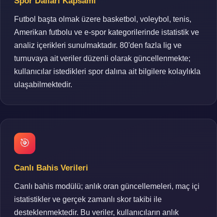
Spor Dalları Kapsamı
Futbol başta olmak üzere basketbol, voleybol, tenis,
Amerikan futbolu ve e-spor kategorilerinde istatistik ve
analiz içerikleri sunulmaktadır. 80'den fazla lig ve
turnuvaya ait veriler düzenli olarak güncellenmekte;
kullanıcılar istedikleri spor dalına ait bilgilere kolaylıkla
ulaşabilmektedir.
🎯
Canlı Bahis Verileri
Canlı bahis modülü; anlık oran güncellemeleri, maç içi
istatistikler ve gerçek zamanlı skor takibi ile
desteklenmektedir. Bu veriler, kullanıcıların anlık