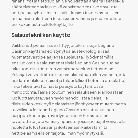
rahansiirrot ja tietosuojan. Se noudattaa ankaria lisenssi- ja
sääntelystandardeja, mikä vahvistaa sen uskottavuutta
nettipelaajayhteisössä. Lisäksi kasino tukee vastuullisen
pelaamisen aloitteita tukeakseen varmaa ja nautinnollista
pelikokemusta kaikille käyttäjille.
Salaustekniikan käyttö
Vaikka nettipelaamiseen liittyy joitakin riskejä, Legiano
Casinon käyttämä edistynyt salausteknologia lisää
huomattavasti pelaajiensa suojausta. Hyödyntämällä
ensiluokkaisia salausmenetelmiä Legiano Casino suojaa
arkaluonteisia tietoja ja varmistaa vankan tietosuojan.
Pelaajat voivat iloita pelikokemuksestaan ollen varmoja, että
heidän henkilökohtaiset ja taloudelliset tietonsa on salattu,
mikä tekee luvattomasta pääsystä käytännössä
mahdotonta. Tämä sitoutuminen salaukseen ei ainoastaan
luo luottamusta, vaan myös mahdollistaa pelaajille
tilaisuuden keskittyä pelaamisen jännitykseen murehtimatta
turvallisuudestaan. Legiano Casinon omistautuminen
huipputeknologian hyödyntämiseen heijastaa sen
tavoitetta tarjota varma ympäristö, jossa pelaajat voivat olla
huoletta tutustumaan ja iloitsemaan kaikesta, mitä
nettipelaamisella on tarjota, ilman myönnytyksiä.