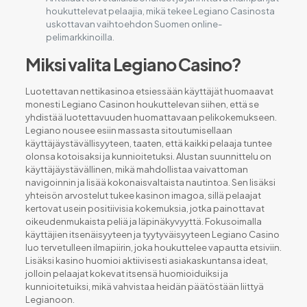
houkuttelevat pelaajia, mikä tekee Legiano Casinosta
uskottavan vaihtoehdon Suomen online-
pelimarkkinoilla.
Miksi valita Legiano Casino?
Luotettavan nettikasinoa etsiessään käyttäjät huomaavat
monesti Legiano Casinon houkuttelevan siihen, että se
yhdistää luotettavuuden huomattavaan pelikokemukseen.
Legiano nousee esiin massasta sitoutumisellaan
käyttäjäystävällisyyteen, taaten, että kaikki pelaaja tuntee
olonsa kotoisaksi ja kunnioitetuksi. Alustan suunnittelu on
käyttäjäystävällinen, mikä mahdollistaa vaivattoman
navigoinnin ja lisää kokonaisvaltaista nautintoa. Sen lisäksi
yhteisön arvostelut tukee kasinon imagoa, sillä pelaajat
kertovat usein positiivisia kokemuksia, jotka painottavat
oikeudenmukaista peliä ja läpinäkyvyyttä. Fokusoimalla
käyttäjien itsenäisyyteen ja tyytyväisyyteen Legiano Casino
luo tervetulleen ilmapiirin, joka houkuttelee vapautta etsiviin.
Lisäksi kasino huomioi aktiivisesti asiakaskuntansa ideat,
jolloin pelaajat kokevat itsensä huomioiduiksi ja
kunnioitetuiksi, mikä vahvistaa heidän päätöstään liittyä
Legianoon.