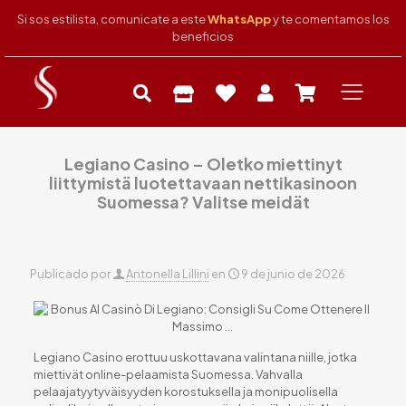
Si sos estilista, comunicate a este
WhatsApp
y te comentamos los
beneficios
Legiano Casino – Oletko miettinyt
liittymistä luotettavaan nettikasinoon
Suomessa? Valitse meidät
Publicado por
Antonella Lillini
en
9 de junio de 2026
Legiano Casino erottuu uskottavana valintana niille, jotka
miettivät online-pelaamista Suomessa. Vahvalla
pelaajatyytyväisyyden korostuksella ja monipuolisella