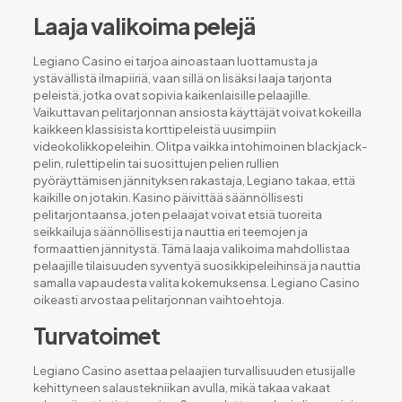
Laaja valikoima pelejä
Legiano Casino ei tarjoa ainoastaan luottamusta ja
ystävällistä ilmapiiriä, vaan sillä on lisäksi laaja tarjonta
peleistä, jotka ovat sopivia kaikenlaisille pelaajille.
Vaikuttavan pelitarjonnan ansiosta käyttäjät voivat kokeilla
kaikkeen klassisista korttipeleistä uusimpiin
videokolikkopeleihin. Olitpa vaikka intohimoinen blackjack-
pelin, rulettipelin tai suosittujen pelien rullien
pyöräyttämisen jännityksen rakastaja, Legiano takaa, että
kaikille on jotakin. Kasino päivittää säännöllisesti
pelitarjontaansa, joten pelaajat voivat etsiä tuoreita
seikkailuja säännöllisesti ja nauttia eri teemojen ja
formaattien jännitystä. Tämä laaja valikoima mahdollistaa
pelaajille tilaisuuden syventyä suosikkipeleihinsä ja nauttia
samalla vapaudesta valita kokemuksensa. Legiano Casino
oikeasti arvostaa pelitarjonnan vaihtoehtoja.
Turvatoimet
Legiano Casino asettaa pelaajien turvallisuuden etusijalle
kehittyneen salaustekniikan avulla, mikä takaa vakaat