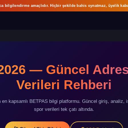
a bilgilendirme amaçlıdır. Hiçbir şekilde bahis oynatmaz, üyelik kab
026 — Güncel Adres,
Verileri Rehberi
n en kapsamlı BETPAS bilgi platformu. Güncel giriş, analiz, is
spor verileri tek çatı altında.