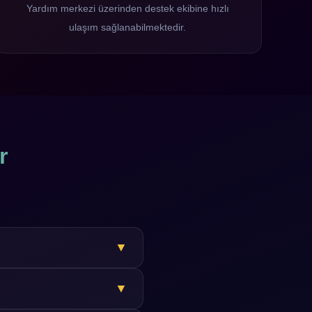
Yardım merkezi üzerinden destek ekibine hızlı
ulaşım sağlanabilmektedir.
r
▼
latformdur. Bu bilgi platformu
▼