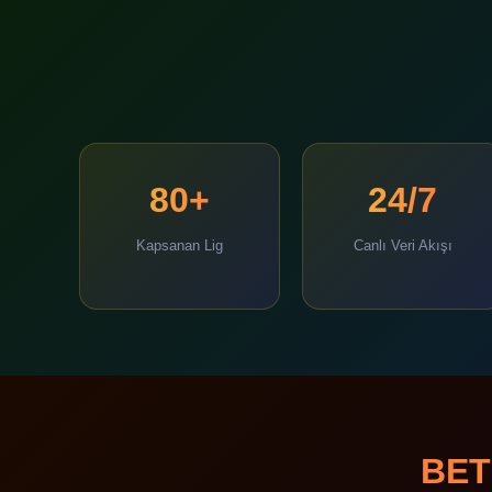
80+
24/7
Kapsanan Lig
Canlı Veri Akışı
BET