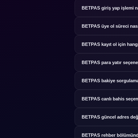
Güncel adres bilgisine bu rehber 
BETPAS giriş yap işlemi na
etmeniz önerilir.
Güncel adrese ulaştıktan sonra g
BETPAS üye ol süreci nası
yardım bölümünden destek alabil
Kayıt ol formunda temel bilgilerin
BETPAS kayıt ol için hangi
Ad, soyad, e-posta ve iletişim bi
BETPAS para yatır seçenek
gösterebilir.
Para yatır işlemleri için banka h
BETPAS bakiye sorgulama 
incelenebilir.
Hesabınıza giriş yaptıktan sonra 
BETPAS canlı bahis seçene
Canlı bahis modülü; anlık oran gü
BETPAS güncel adres değiş
güncellenmektedir.
Bu bilgi platformu üzerinden günc
BETPAS rehber bölümünde 
bölümünden destek alabilirsiniz.