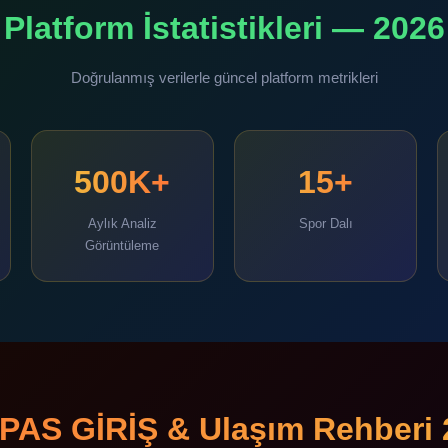
Platform İstatistikleri — 2026
Doğrulanmış verilerle güncel platform metrikleri
500K+
15+
Aylık Analiz
Spor Dalı
Görüntüleme
PAS GİRİŞ & Ulaşım Rehberi 