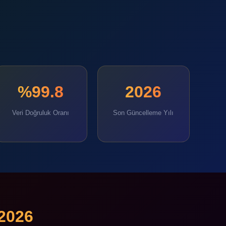
%99.8
2026
Veri Doğruluk Oranı
Son Güncelleme Yılı
2026