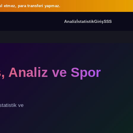
ul etmez, para transferi yapmaz.
Analiz
İstatistik
Giriş
SSS
 Analiz ve Spor
tatistik ve