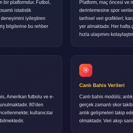
 bir platformdur. Futbol,
Platform, maç öncesi ve ma
samlı istatistik
derinlemesine spor veriler
ı deneyimini iyileştiren
tarihsel veri grafikleri; k
riş bilgilerine bu rehber
yer almaktadır. Her hafta 
hızla ulaşımını kolaylaştı
🎯
Canlı Bahis Verileri
is, Amerikan futbolu ve e-
Canlı bahis modülü; anlık 
 sunulmaktadır. 80'den
gerçek zamanlı skor takibi
üncellenmekte; kullanıcılar
anlık gelişmeleri takip ed
abilmektedir.
olmaktadır. Veri akışı san