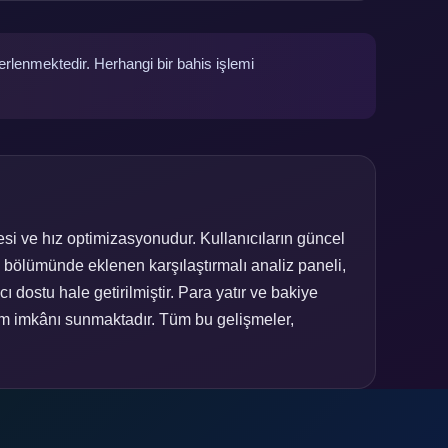
erlenmektedir. Herhangi bir bahis işlemi
 ve hız optimizasyonudur. Kullanıcıların güncel
eri bölümünde eklenen karşılaştırmalı analiz paneli,
cı dostu hale getirilmiştir. Para yatır ve bakiye
aşım imkânı sunmaktadır. Tüm bu gelişmeler,