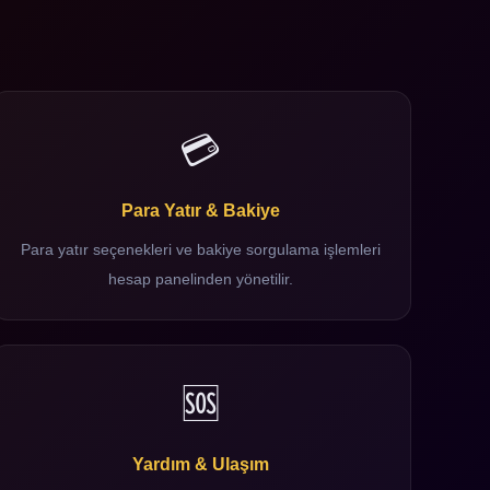
💳
Para Yatır & Bakiye
Para yatır seçenekleri ve bakiye sorgulama işlemleri
hesap panelinden yönetilir.
🆘
Yardım & Ulaşım