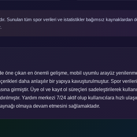
dır. Sunulan tüm spor verileri ve istatistikler bağımsız kaynaklardan d
.
 öne çıkan en önemli gelişme, mobil uyumlu arayüz yenilenmesi
 içerikleri daha anlaşılır bir yapıya kavuşturulmuştur. Spor veril
ına girmiştir. Üye ol ve kayıt ol süreçleri sadeleştirilerek kullanı
rılmıştır. Yardım merkezi 7/24 aktif olup kullanıcılara hızlı ul
gi kaynağı olmaya devam etmesini sağlamaktadır.