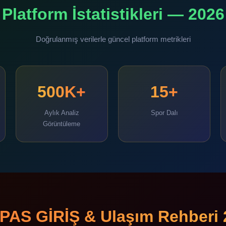
Platform İstatistikleri — 2026
Doğrulanmış verilerle güncel platform metrikleri
500K+
15+
Aylık Analiz
Spor Dalı
Görüntüleme
PAS GİRİŞ & Ulaşım Rehberi 