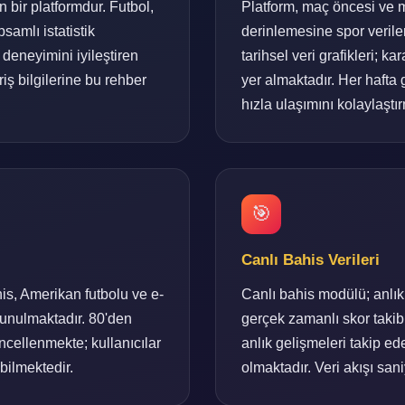
 bir platformdur. Futbol,
Platform, maç öncesi ve ma
samlı istatistik
derinlemesine spor veriler
ı deneyimini iyileştiren
tarihsel veri grafikleri; k
riş bilgilerine bu rehber
yer almaktadır. Her hafta 
hızla ulaşımını kolaylaştı
🎯
Canlı Bahis Verileri
is, Amerikan futbolu ve e-
Canlı bahis modülü; anlık 
 sunulmaktadır. 80'den
gerçek zamanlı skor takibi
üncellenmekte; kullanıcılar
anlık gelişmeleri takip ed
abilmektedir.
olmaktadır. Veri akışı san