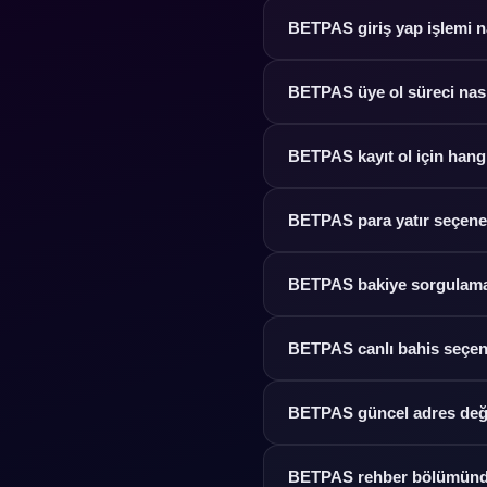
Güncel adres bilgisine bu rehber 
BETPAS giriş yap işlemi na
etmeniz önerilir.
Güncel adrese ulaştıktan sonra g
BETPAS üye ol süreci nası
yardım bölümünden destek alabil
Kayıt ol formunda temel bilgilerin
BETPAS kayıt ol için hangi
Ad, soyad, e-posta ve iletişim bi
BETPAS para yatır seçenek
gösterebilir.
Para yatır işlemleri için banka h
BETPAS bakiye sorgulama 
incelenebilir.
Hesabınıza giriş yaptıktan sonra 
BETPAS canlı bahis seçene
Canlı bahis modülü; anlık oran gü
BETPAS güncel adres değiş
güncellenmektedir.
Bu bilgi platformu üzerinden günc
BETPAS rehber bölümünde 
bölümünden destek alabilirsiniz.