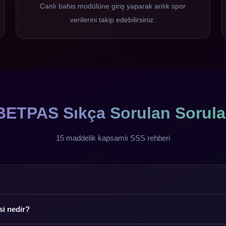
Canlı bahis modülüne giriş yaparak anlık spor
verilerini takip edebilirsiniz.
BETPAS Sıkça Sorulan Sorula
15 maddelik kapsamlı SSS rehberi
pısına sahip, kullanıcıların canlı bahis istatistiklerine ulaşabildiği bir p
si nedir?
im sağlanabilmektedir.