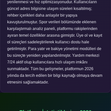
yenilenmesi ve hız optimizasyonudur. Kullanıcıların
güncel adres bilgisine ulaşım süreleri kısaltılmış;
rehber içerikleri daha anlaşılır bir yapıya
kavuşturulmuştur. Spor verileri bölümünde eklenen
karşılaştırmalı analiz paneli, platformu rakiplerinden
ayıran temel özellikler arasına girmiştir. Üye ol ve kayıt
ol süreçleri sadeleştirilerek kullanıcı dostu hale
getirilmiştir. Para yatır ve bakiye yönetimi modülleri de
bu süreçte yeniden yapılandırılmıştır. Yardım merkezi
7/24 aktif olup kullanıcılara hızlı ulaşım imkânı
sunmaktadır. Tüm bu gelişmeler, platformun 2026
yılında da tercih edilen bir bilgi kaynağı olmaya devam
etmesini sağlamaktadır.