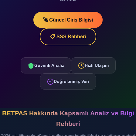
🚀 Güncel Giriş Bilgisi
📋 SSS Rehberi
Güvenli Analiz
Hızlı Ulaşım
Doğrulanmış Veri
BETPAS Hakkında Kapsamlı Analiz ve Bilgi
Rehberi
2026 yılı itibarıyla güncel veriler, spor istatistikleri ve platform rehberi