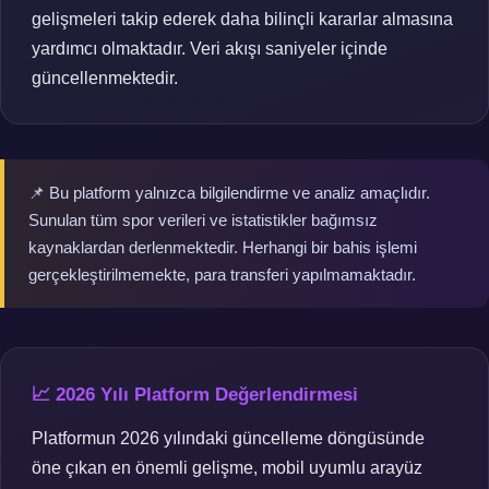
gelişmeleri takip ederek daha bilinçli kararlar almasına
yardımcı olmaktadır. Veri akışı saniyeler içinde
güncellenmektedir.
📌 Bu platform yalnızca bilgilendirme ve analiz amaçlıdır.
Sunulan tüm spor verileri ve istatistikler bağımsız
kaynaklardan derlenmektedir. Herhangi bir bahis işlemi
gerçekleştirilmemekte, para transferi yapılmamaktadır.
📈 2026 Yılı Platform Değerlendirmesi
Platformun 2026 yılındaki güncelleme döngüsünde
öne çıkan en önemli gelişme, mobil uyumlu arayüz