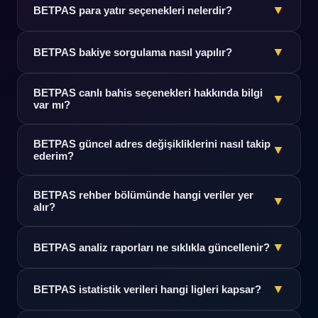
▼
BETPAS para yatır seçenekleri nelerdir?
sürecinde istenmektedir. Kimlik doğrulama adımları platforma
göre değişkenlik gösterebilir.
Para yatır işlemleri için banka havalesi, kredi kartı ve elektronik
▼
BETPAS bakiye sorgulama nasıl yapılır?
cüzdan gibi farklı yöntemler sunulmaktadır. Detaylar hesap
panelinden incelenebilir.
Hesabınıza giriş yaptıktan sonra bakiye bilgilerinize anında
BETPAS canlı bahis seçenekleri hakkında bilgi
▼
ulaşabilirsiniz. Bakiye hareketleri de aynı ekrandan takip
var mı?
edilebilmektedir.
Canlı bahis modülü; anlık oran güncellemeleri ve spor verileri
BETPAS güncel adres değişikliklerini nasıl takip
▼
ile desteklenmektedir. Maç içi istatistikler gerçek zamanlı
ederim?
olarak güncellenmektedir.
Bu bilgi platformu üzerinden güncel adres duyurularını düzenli
BETPAS rehber bölümünde hangi veriler yer
▼
olarak takip edebilirsiniz. Ayrıca e-posta bildirimleri için yardım
alır?
bölümünden destek alabilirsiniz.
Rehber bölümünde analiz, istatistik ve spor verileri odaklı
▼
BETPAS analiz raporları ne sıklıkla güncellenir?
içerikler sunulmaktadır. Lig tabloları, form analizleri ve oran
karşılaştırmaları da bu bölümde yer almaktadır.
Analiz ve istatistik raporları haftalık döngüde güncellenmekte;
▼
BETPAS istatistik verileri hangi ligleri kapsar?
önemli maç öncesi ek raporlar yayımlanmaktadır. Güncel
verilere erişim için sayfayı düzenli ziyaret etmeniz önerilir.