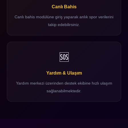
Canlı Bahis
Canlı bahis modülüne giriş yaparak anlık spor verilerini
takip edebilirsiniz.
🆘
Yardım & Ulaşım
Yardım merkezi üzerinden destek ekibine hızlı ulaşım
sağlanabilmektedir.