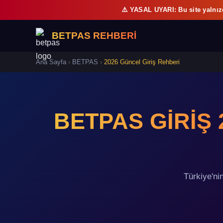
⚠️ YASAL UYARI: Bu site yalnızc
BETPAS REHBERİ
Ana Sayfa
›
BETPAS
›
2026 Güncel Giriş Rehberi
BETPAS GİRİŞ 2
Türkiye'ni