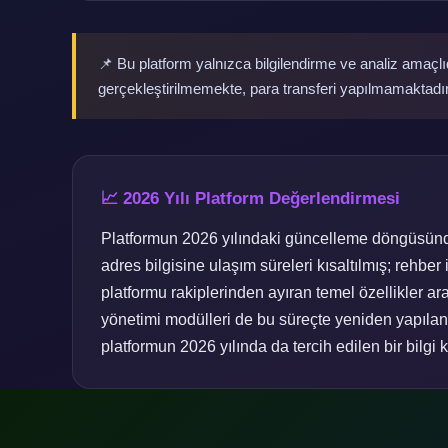
📌 Bu platform yalnızca bilgilendirme ve analiz amaçlı
gerçekleştirilmemekte, para transferi yapılmamaktadır
📈 2026 Yılı Platform Değerlendirmesi
Platformun 2026 yılındaki güncelleme döngüsünde
adres bilgisine ulaşım süreleri kısaltılmış; rehber
platformu rakiplerinden ayıran temel özellikler aras
yönetimi modülleri de bu süreçte yeniden yapılandı
platformun 2026 yılında da tercih edilen bir bil