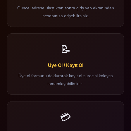
Güncel adrese ulaştıktan sonra giriş yap ekranından
hesabınıza erişebilirsiniz.
📝
Üye Ol / Kayıt Ol
Üye ol formunu doldurarak kayıt ol sürecini kolayca
tamamlayabilirsiniz.
💳