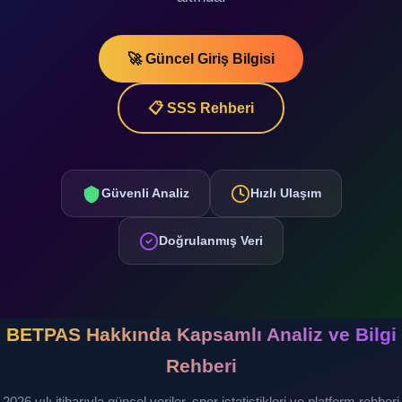
🚀 Güncel Giriş Bilgisi
📋 SSS Rehberi
Güvenli Analiz
Hızlı Ulaşım
Doğrulanmış Veri
BETPAS Hakkında Kapsamlı Analiz ve Bilgi
Rehberi
2026 yılı itibarıyla güncel veriler, spor istatistikleri ve platform rehberi