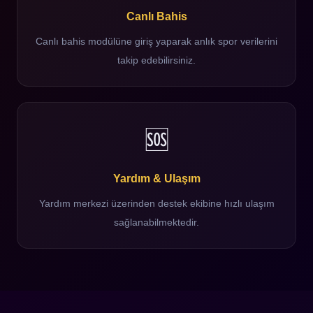
Canlı Bahis
Canlı bahis modülüne giriş yaparak anlık spor verilerini
takip edebilirsiniz.
🆘
Yardım & Ulaşım
Yardım merkezi üzerinden destek ekibine hızlı ulaşım
sağlanabilmektedir.