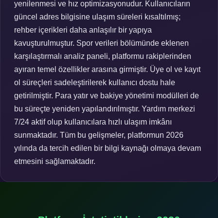
yenilenmesi ve hız optimizasyonudur. Kullanıcıların
güncel adres bilgisine ulaşım süreleri kısaltılmış;
rehber içerikleri daha anlaşılır bir yapıya
kavuşturulmuştur. Spor verileri bölümünde eklenen
karşılaştırmalı analiz paneli, platformu rakiplerinden
ayıran temel özellikler arasına girmiştir. Üye ol ve kayıt
ol süreçleri sadeleştirilerek kullanıcı dostu hale
getirilmiştir. Para yatır ve bakiye yönetimi modülleri de
bu süreçte yeniden yapılandırılmıştır. Yardım merkezi
7/24 aktif olup kullanıcılara hızlı ulaşım imkânı
sunmaktadır. Tüm bu gelişmeler, platformun 2026
yılında da tercih edilen bir bilgi kaynağı olmaya devam
etmesini sağlamaktadır.