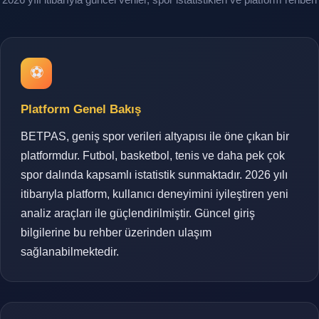
⚽
Platform Genel Bakış
BETPAS, geniş spor verileri altyapısı ile öne çıkan bir
platformdur. Futbol, basketbol, tenis ve daha pek çok
spor dalında kapsamlı istatistik sunmaktadır. 2026 yılı
itibarıyla platform, kullanıcı deneyimini iyileştiren yeni
analiz araçları ile güçlendirilmiştir. Güncel giriş
bilgilerine bu rehber üzerinden ulaşım
sağlanabilmektedir.