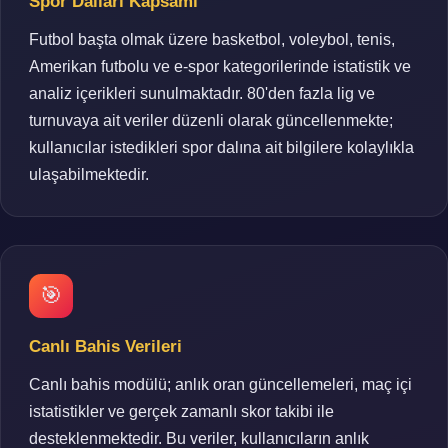
Spor Dalları Kapsamı
Futbol başta olmak üzere basketbol, voleybol, tenis,
Amerikan futbolu ve e-spor kategorilerinde istatistik ve
analiz içerikleri sunulmaktadır. 80'den fazla lig ve
turnuvaya ait veriler düzenli olarak güncellenmekte;
kullanıcılar istedikleri spor dalına ait bilgilere kolaylıkla
ulaşabilmektedir.
🎯
Canlı Bahis Verileri
Canlı bahis modülü; anlık oran güncellemeleri, maç içi
istatistikler ve gerçek zamanlı skor takibi ile
desteklenmektedir. Bu veriler, kullanıcıların anlık