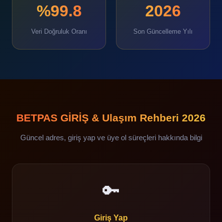
%99.8
2026
Veri Doğruluk Oranı
Son Güncelleme Yılı
BETPAS GİRİŞ & Ulaşım Rehberi 2026
Güncel adres, giriş yap ve üye ol süreçleri hakkında bilgi
🔑
Giriş Yap