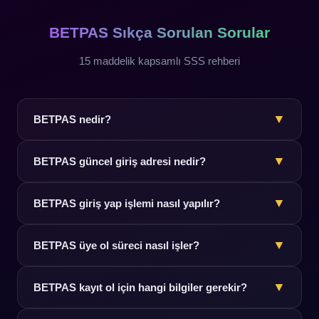
BETPAS Sıkça Sorulan Sorular
15 maddelik kapsamlı SSS rehberi
▼
BETPAS nedir?
Geniş spor verileri ve analiz altyapısına sahip, kullanıcıların
▼
BETPAS güncel giriş adresi nedir?
canlı bahis istatistiklerine ulaşabildiği bir platformdur. Bu bilgi
platformu aracılığıyla güncel verilere erişim sağlanabilmektedir.
Güncel adres bilgisine bu rehber üzerinden ulaşım
▼
BETPAS giriş yap işlemi nasıl yapılır?
sağlanabilmektedir. Adres değişikliklerini takip etmek için
sayfayı düzenli ziyaret etmeniz önerilir.
Güncel adrese ulaştıktan sonra giriş yap ekranında kullanıcı
▼
BETPAS üye ol süreci nasıl işler?
adı ve şifrenizi girerek hesabınıza erişebilirsiniz. Şifre unutma
durumunda yardım bölümünden destek alabilirsiniz.
Kayıt ol formunda temel bilgilerinizi girerek üyeliğinizi
▼
BETPAS kayıt ol için hangi bilgiler gerekir?
oluşturabilirsiniz. Süreç genellikle birkaç dakika içinde
tamamlanmaktadır.
Ad, soyad, e-posta ve iletişim bilgileri standart kayıt ol