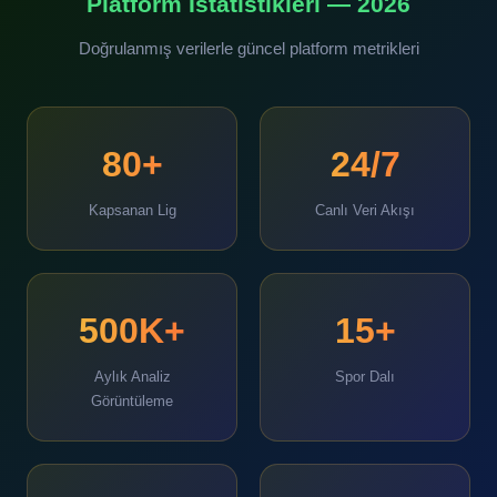
Platform İstatistikleri — 2026
Doğrulanmış verilerle güncel platform metrikleri
80+
24/7
Kapsanan Lig
Canlı Veri Akışı
500K+
15+
Aylık Analiz
Spor Dalı
Görüntüleme