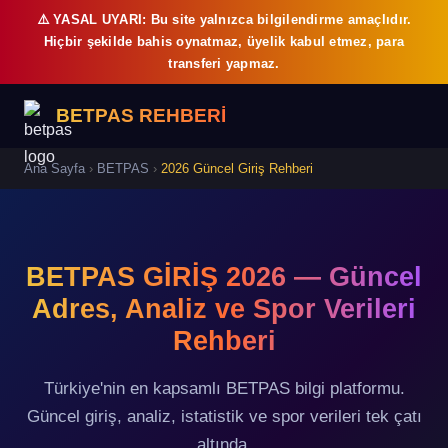
⚠️ YASAL UYARI: Bu site yalnızca bilgilendirme amaçlıdır.
Hiçbir şekilde bahis oynatmaz, üyelik kabul etmez, para
transferi yapmaz.
BETPAS REHBERİ
Ana Sayfa
›
BETPAS
›
2026 Güncel Giriş Rehberi
BETPAS GİRİŞ 2026 — Güncel
Adres, Analiz ve Spor Verileri
Rehberi
Türkiye'nin en kapsamlı BETPAS bilgi platformu.
Güncel giriş, analiz, istatistik ve spor verileri tek çatı
altında.