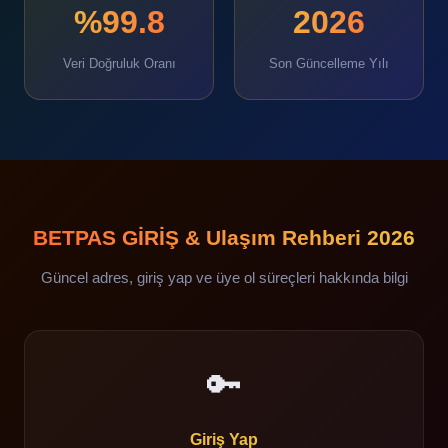
%99.8
2026
Veri Doğruluk Oranı
Son Güncelleme Yılı
BETPAS GİRİŞ & Ulaşım Rehberi 2026
Güncel adres, giriş yap ve üye ol süreçleri hakkında bilgi
🔑
Giriş Yap