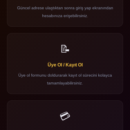
Güncel adrese ulaştıktan sonra giriş yap ekranından
hesabınıza erişebilirsiniz.
📝
Üye Ol / Kayıt Ol
Üye ol formunu doldurarak kayıt ol sürecini kolayca
tamamlayabilirsiniz.
💳