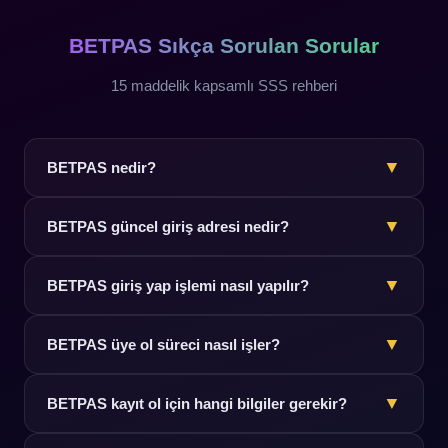
BETPAS Sıkça Sorulan Sorular
15 maddelik kapsamlı SSS rehberi
▼
BETPAS nedir?
Geniş spor verileri ve analiz altyapısına sahip, kullanıcıların
▼
BETPAS güncel giriş adresi nedir?
canlı bahis istatistiklerine ulaşabildiği bir platformdur. Bu bilgi
platformu aracılığıyla güncel verilere erişim sağlanabilmektedir.
Güncel adres bilgisine bu rehber üzerinden ulaşım
▼
BETPAS giriş yap işlemi nasıl yapılır?
sağlanabilmektedir. Adres değişikliklerini takip etmek için
sayfayı düzenli ziyaret etmeniz önerilir.
Güncel adrese ulaştıktan sonra giriş yap ekranında kullanıcı
▼
BETPAS üye ol süreci nasıl işler?
adı ve şifrenizi girerek hesabınıza erişebilirsiniz. Şifre unutma
durumunda yardım bölümünden destek alabilirsiniz.
Kayıt ol formunda temel bilgilerinizi girerek üyeliğinizi
▼
BETPAS kayıt ol için hangi bilgiler gerekir?
oluşturabilirsiniz. Süreç genellikle birkaç dakika içinde
tamamlanmaktadır.
Ad, soyad, e-posta ve iletişim bilgileri standart kayıt ol