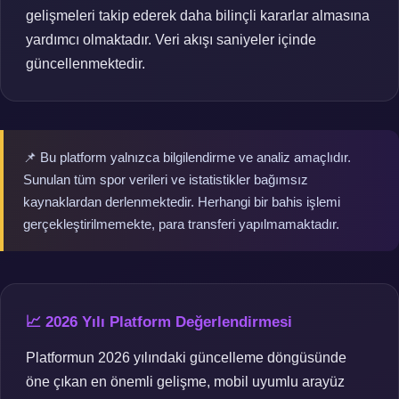
gelişmeleri takip ederek daha bilinçli kararlar almasına
yardımcı olmaktadır. Veri akışı saniyeler içinde
güncellenmektedir.
📌 Bu platform yalnızca bilgilendirme ve analiz amaçlıdır.
Sunulan tüm spor verileri ve istatistikler bağımsız
kaynaklardan derlenmektedir. Herhangi bir bahis işlemi
gerçekleştirilmemekte, para transferi yapılmamaktadır.
📈 2026 Yılı Platform Değerlendirmesi
Platformun 2026 yılındaki güncelleme döngüsünde
öne çıkan en önemli gelişme, mobil uyumlu arayüz