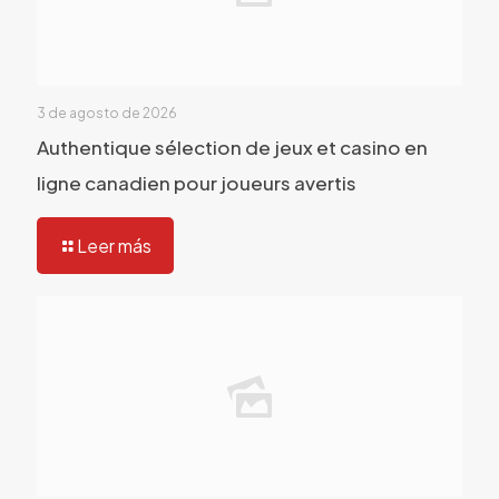
3 de agosto de 2026
Authentique sélection de jeux et casino en
ligne canadien pour joueurs avertis
Leer más