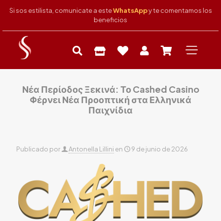
Si sos estilista, comunicate a este
WhatsApp
y te comentamos los
beneficios
Νέα Περίοδος Ξεκινά: Το Cashed Casino
Φέρνει Νέα Προοπτική στα Ελληνικά
Παιχνίδια
Publicado por
Antonella Lillini
en
9 de junio de 2026