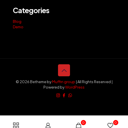
Categories
Blog
Demo
© 2026 Betheme by
Muffin group
| All Rights Reserved |
Powered by
WordPress
0
0