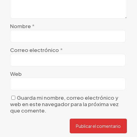
Nombre
*
Correo electrónico
*
Web
Guarda mi nombre, correo electrónico y
web en este navegador para la próxima vez
que comente.