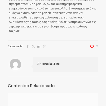
την εμπιστοσύνη εφαρμόζοντας αυστηρά μέτρα και
ενημερώνοντας τακτικά τα πρωτόκολλα. Είναι σημαντικό για
εμάς να αισθάνεστε ασφαλείς, επιτρέποντάς σας να
επικεντρωθείτε στην ευχαρίστηση της εμπειρίας σας.
Αναλύοντας τις τάσεις ασφαλείας, βελτιώνουμε συνεχώς τις
στρατηγικές μας για να εγγυηθούμε προστασία πρώτης
τάξεως.
Compartir
0
Antonella Lillini
Contenido Relacionado