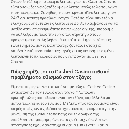
Όταν εξετάζουμε το ωράριο λειτουργίας του Casinos Casino,
είναι ουσιώδες να εξετάζουμε με λεπτομερώς το λειτουργικό
τους πρόγραμμα. Συνήθως, τα μοντέρνα καζίνο λειτουργούν
24/7 για μέγιστη προσβασιμότητα. Ωστόσο, είναι συνετό να
ελέγχουμε απευθείας τις λεπτομέρειες. Αντιλαμβανόμενοι τα
μοτίβα στην επισκεψιμότητα και τις ώρες αιχμής, μπορούμε
να συλλέξουμε προοπτικές για τον στρατηγικό τους
προγραμματισμό. Ας βεβαιωθούμε ότι οι πληροφορίες μας
είναι ενημερωμένες και υποστηρίζονται σε στοιχεία,
συμβουλευόμενοι επίσημες πηγές για τις πιο ενημερωμένες
λειτουργικές πληροφορίες που σχετίζονται με Casinos
Casino.
Πώς χειρίζεται το Cashed Casino πιθανά
προβλήματα εθισμού στον τζόγο;
Είμαστε περίεργοι να κατανοήσουμε πώς το Cashed Casino
αντιμετωπίζει τον εθισμό στον τζόγο. Υλοποιούν
πρωτοβουλίες εκπαίδευσης για τον τζόγο, παράλληλα με
μέτρα πρόληψης του εθισμού. Μελετώντας τα δεδομένα, είναι
σαφές ότι έχουν σχεδιάσει στοχευμένα προγράμματα για την
βελτίωση της ευαισθητοποίησης και την οδηγία της
υπεύθυνης συμπεριφοράς στα τυχερά παιχνίδια. Αυτές οι
στρατηγικές έχουν αναπτυχθεί για να εμπλέκουν και να