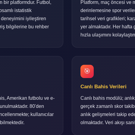
 bir platformdur. Futbol,
Platform, maç öncesi ve ma
samlı istatistik
derinlemesine spor veriler
ı deneyimini iyileştiren
tarihsel veri grafikleri; k
riş bilgilerine bu rehber
yer almaktadır. Her hafta 
hızla ulaşımını kolaylaştı
🎯
Canlı Bahis Verileri
is, Amerikan futbolu ve e-
Canlı bahis modülü; anlık 
 sunulmaktadır. 80'den
gerçek zamanlı skor takibi
üncellenmekte; kullanıcılar
anlık gelişmeleri takip ed
abilmektedir.
olmaktadır. Veri akışı san