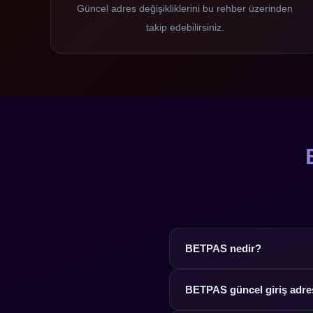
Güncel adres değişikliklerini bu rehber üzerinden
takip edebilirsiniz.
BETPAS nedir?
Geniş spor verileri ve analiz altya
BETPAS güncel giriş adre
aracılığıyla güncel verilere eriş