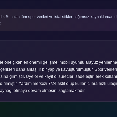
dır. Sunulan tüm spor verileri ve istatistikler bağımsız kaynaklardan d
.
 öne çıkan en önemli gelişme, mobil uyumlu arayüz yenilenmesi
 içerikleri daha anlaşılır bir yapıya kavuşturulmuştur. Spor veril
ına girmiştir. Üye ol ve kayıt ol süreçleri sadeleştirilerek kullanı
rılmıştır. Yardım merkezi 7/24 aktif olup kullanıcılara hızlı ul
gi kaynağı olmaya devam etmesini sağlamaktadır.