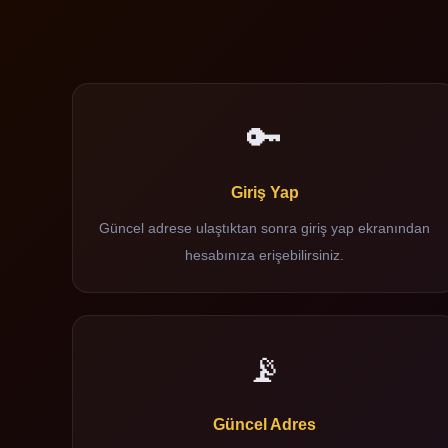
🔑
Giriş Yap
Güncel adrese ulaştıktan sonra giriş yap ekranından
hesabınıza erişebilirsiniz.
📡
Güncel Adres