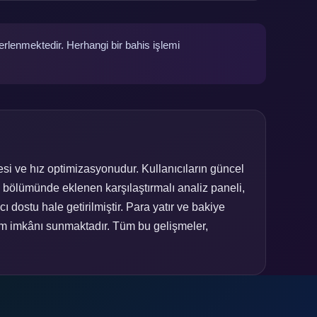
erlenmektedir. Herhangi bir bahis işlemi
 ve hız optimizasyonudur. Kullanıcıların güncel
eri bölümünde eklenen karşılaştırmalı analiz paneli,
cı dostu hale getirilmiştir. Para yatır ve bakiye
aşım imkânı sunmaktadır. Tüm bu gelişmeler,