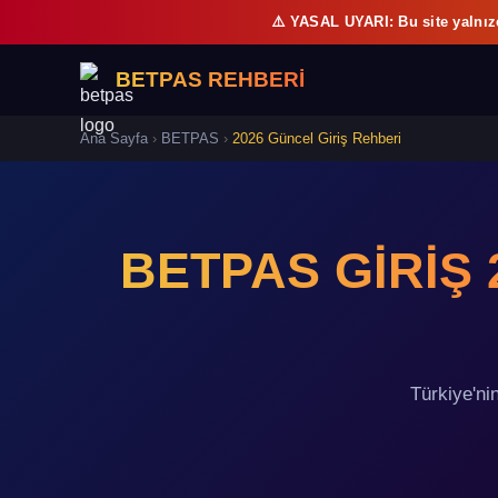
⚠️ YASAL UYARI: Bu site yalnızc
BETPAS REHBERİ
Ana Sayfa
›
BETPAS
›
2026 Güncel Giriş Rehberi
BETPAS GİRİŞ 2
Türkiye'ni