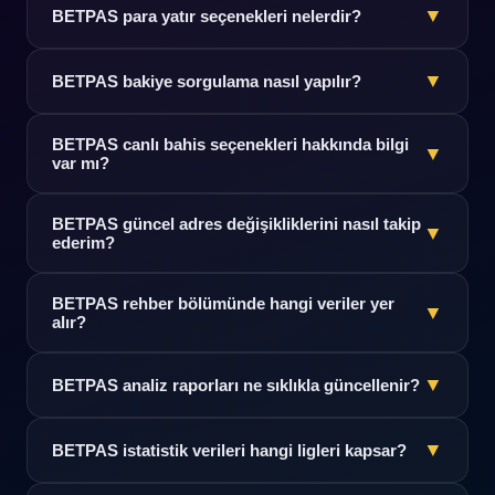
▼
BETPAS para yatır seçenekleri nelerdir?
sürecinde istenmektedir. Kimlik doğrulama adımları platforma
göre değişkenlik gösterebilir.
Para yatır işlemleri için banka havalesi, kredi kartı ve elektronik
▼
BETPAS bakiye sorgulama nasıl yapılır?
cüzdan gibi farklı yöntemler sunulmaktadır. Detaylar hesap
panelinden incelenebilir.
Hesabınıza giriş yaptıktan sonra bakiye bilgilerinize anında
BETPAS canlı bahis seçenekleri hakkında bilgi
▼
ulaşabilirsiniz. Bakiye hareketleri de aynı ekrandan takip
var mı?
edilebilmektedir.
Canlı bahis modülü; anlık oran güncellemeleri ve spor verileri
BETPAS güncel adres değişikliklerini nasıl takip
▼
ile desteklenmektedir. Maç içi istatistikler gerçek zamanlı
ederim?
olarak güncellenmektedir.
Bu bilgi platformu üzerinden güncel adres duyurularını düzenli
BETPAS rehber bölümünde hangi veriler yer
▼
olarak takip edebilirsiniz. Ayrıca e-posta bildirimleri için yardım
alır?
bölümünden destek alabilirsiniz.
Rehber bölümünde analiz, istatistik ve spor verileri odaklı
▼
BETPAS analiz raporları ne sıklıkla güncellenir?
içerikler sunulmaktadır. Lig tabloları, form analizleri ve oran
karşılaştırmaları da bu bölümde yer almaktadır.
Analiz ve istatistik raporları haftalık döngüde güncellenmekte;
▼
BETPAS istatistik verileri hangi ligleri kapsar?
önemli maç öncesi ek raporlar yayımlanmaktadır. Güncel
verilere erişim için sayfayı düzenli ziyaret etmeniz önerilir.