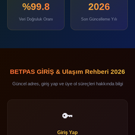
%99.8
2026
Veri Doğruluk Oranı
Son Güncelleme Yılı
BETPAS GİRİŞ & Ulaşım Rehberi 2026
Güncel adres, giriş yap ve üye ol süreçleri hakkında bilgi
🔑
Giriş Yap