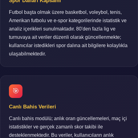
Spor Dalları Kapsamı
Futbol başta olmak üzere basketbol, voleybol, tenis,
Amerikan futbolu ve e-spor kategorilerinde istatistik ve
analiz içerikleri sunulmaktadır. 80'den fazla lig ve
turnuvaya ait veriler düzenli olarak güncellenmekte;
kullanıcılar istedikleri spor dalına ait bilgilere kolaylıkla
ulaşabilmektedir.
🎯
Canlı Bahis Verileri
Canlı bahis modülü; anlık oran güncellemeleri, maç içi
istatistikler ve gerçek zamanlı skor takibi ile
desteklenmektedir. Bu veriler, kullanıcıların anlık