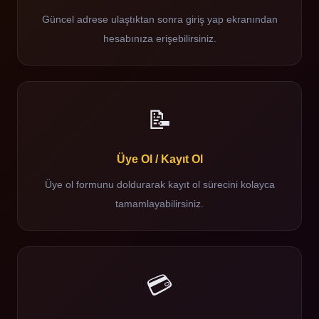
Güncel adrese ulaştıktan sonra giriş yap ekranından
hesabınıza erişebilirsiniz.
📝
Üye Ol / Kayıt Ol
Üye ol formunu doldurarak kayıt ol sürecini kolayca
tamamlayabilirsiniz.
💳