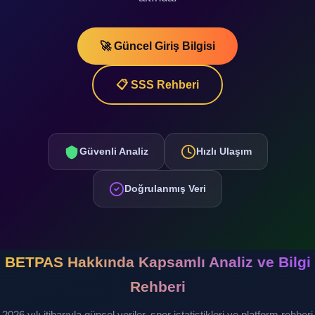
🚀 Güncel Giriş Bilgisi
📋 SSS Rehberi
Güvenli Analiz
Hızlı Ulaşım
Doğrulanmış Veri
BETPAS Hakkında Kapsamlı Analiz ve Bilgi
Rehberi
2026 yılı itibarıyla güncel veriler, spor istatistikleri ve platform rehberi