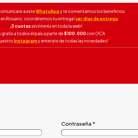
, comunicate a este
WhatsApp
y te comentamos los beneficios
s en Rosario, coordinemos tu entrega!
ver días de entrega
¡
3 cuotas
sin interés en toda la web!
 gratis a todos el país a partir de
$100.000
con OCA
 nuestro
Instagram
y enterate de todas las novedades!
Contraseña
*