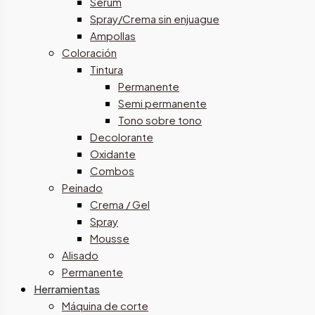
Sérum
Spray/Crema sin enjuague
Ampollas
Coloración
Tintura
Permanente
Semi permanente
Tono sobre tono
Decolorante
Oxidante
Combos
Peinado
Crema / Gel
Spray
Mousse
Alisado
Permanente
Herramientas
Máquina de corte