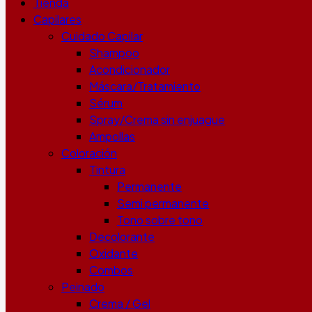
Tienda
Capilares
Cuidado Capilar
Shampoo
Acondicionador
Máscara/Tratamiento
Sérum
Spray/Crema sin enjuague
Ampollas
Coloración
Tintura
Permanente
Semi permanente
Tono sobre tono
Decolorante
Oxidante
Combos
Peinado
Crema / Gel