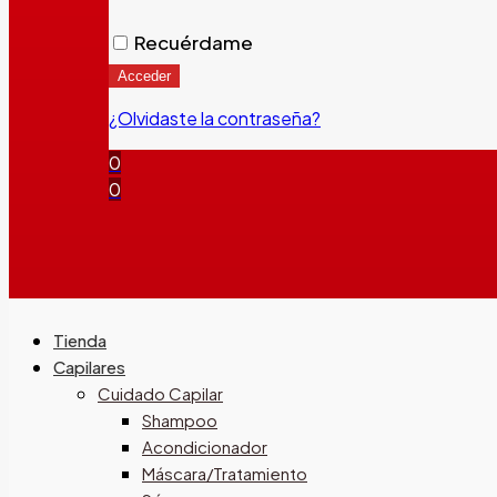
Recuérdame
Acceder
¿Olvidaste la contraseña?
0
0
Tienda
Capilares
Cuidado Capilar
Shampoo
Acondicionador
Máscara/Tratamiento