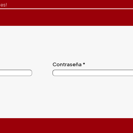
des!
Contraseña
*