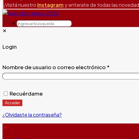
¡Visitá nuestro
Instagram
y enterate de todas las noveda
✕
✕
Login
Nombre de usuario o correo electrónico
*
Recuérdame
Acceder
¿Olvidaste la contraseña?
✕