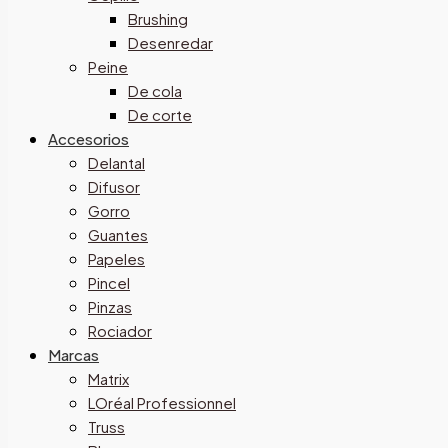
Brushing
Desenredar
Peine
De cola
De corte
Accesorios
Delantal
Difusor
Gorro
Guantes
Papeles
Pincel
Pinzas
Rociador
Marcas
Matrix
LOréal Professionnel
Truss