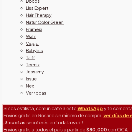
Bbcos
Liss Expert
Hair Therapy
Natur Color Green
Framesi
Wahl
Viggo
Babyliss
Taiff
Termix
Jessamy
Issue
Nex
Ver todas
Si sos estilista, comunicate a este
WhatsApp
y te comenta
Envíos gratis en Rosario sin mínimo de compra,
ver días de
¡
3 cuotas
sin interés en toda la web!
Envíos gratis a todos el país a partir de
$80.000
con OCA