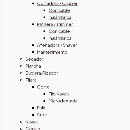
Cortadora / Clipper
Con cable
Inalámbrica
Patillera / Trimmer
Con cable
Inalámbrica
Afeitadora / Shaver
Mantenimiento
Secador
Plancha
Buclera/Rizador
Tijera
Corte
Filo Navaja
Microdentada
Pulir
Sets
Navaja
Cepillo