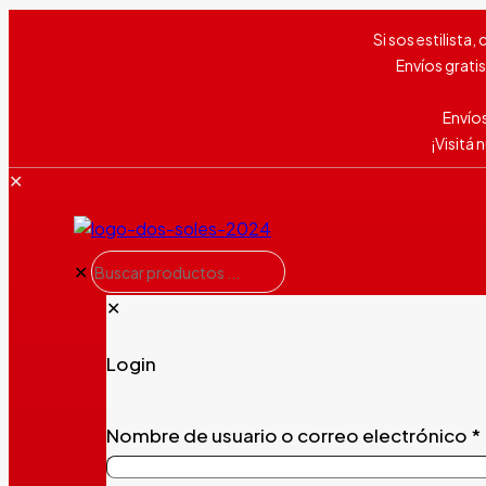
Si sos estilista
Envíos grati
Envíos
¡Visitá
✕
✕
✕
Login
Nombre de usuario o correo electrónico
*