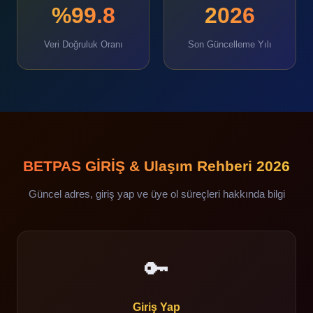
%99.8
2026
Veri Doğruluk Oranı
Son Güncelleme Yılı
BETPAS GİRİŞ & Ulaşım Rehberi 2026
Güncel adres, giriş yap ve üye ol süreçleri hakkında bilgi
🔑
Giriş Yap