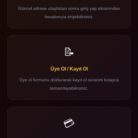
Güncel adrese ulaştıktan sonra giriş yap ekranından
hesabınıza erişebilirsiniz.
📝
Üye Ol / Kayıt Ol
Üye ol formunu doldurarak kayıt ol sürecini kolayca
tamamlayabilirsiniz.
💳