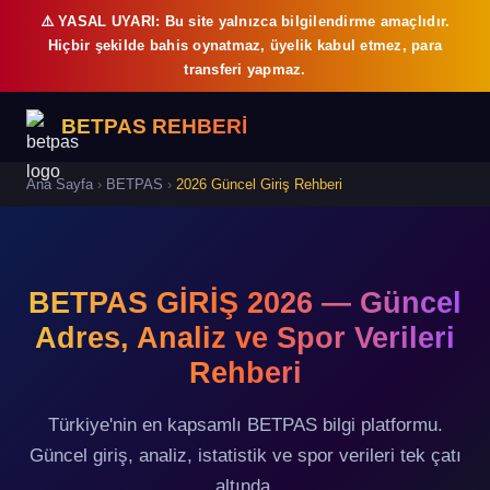
⚠️ YASAL UYARI: Bu site yalnızca bilgilendirme amaçlıdır.
Hiçbir şekilde bahis oynatmaz, üyelik kabul etmez, para
transferi yapmaz.
BETPAS REHBERİ
Ana Sayfa
›
BETPAS
›
2026 Güncel Giriş Rehberi
BETPAS GİRİŞ 2026 — Güncel
Adres, Analiz ve Spor Verileri
Rehberi
Türkiye'nin en kapsamlı BETPAS bilgi platformu.
Güncel giriş, analiz, istatistik ve spor verileri tek çatı
altında.