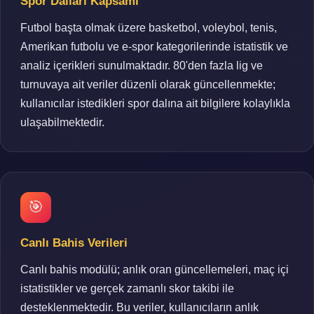
Spor Dalları Kapsamı
Futbol başta olmak üzere basketbol, voleybol, tenis,
Amerikan futbolu ve e-spor kategorilerinde istatistik ve
analiz içerikleri sunulmaktadır. 80'den fazla lig ve
turnuvaya ait veriler düzenli olarak güncellenmekte;
kullanıcılar istedikleri spor dalına ait bilgilere kolaylıkla
ulaşabilmektedir.
🎯
Canlı Bahis Verileri
Canlı bahis modülü; anlık oran güncellemeleri, maç içi
istatistikler ve gerçek zamanlı skor takibi ile
desteklenmektedir. Bu veriler, kullanıcıların anlık