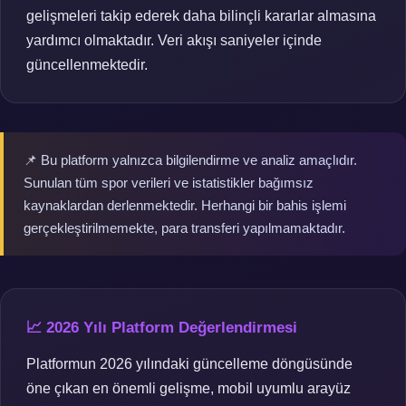
gelişmeleri takip ederek daha bilinçli kararlar almasına
yardımcı olmaktadır. Veri akışı saniyeler içinde
güncellenmektedir.
📌 Bu platform yalnızca bilgilendirme ve analiz amaçlıdır.
Sunulan tüm spor verileri ve istatistikler bağımsız
kaynaklardan derlenmektedir. Herhangi bir bahis işlemi
gerçekleştirilmemekte, para transferi yapılmamaktadır.
📈 2026 Yılı Platform Değerlendirmesi
Platformun 2026 yılındaki güncelleme döngüsünde
öne çıkan en önemli gelişme, mobil uyumlu arayüz