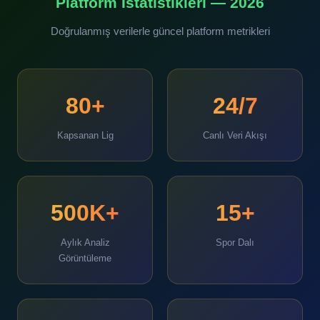
Platform İstatistikleri — 2026
Doğrulanmış verilerle güncel platform metrikleri
80+
24/7
Kapsanan Lig
Canlı Veri Akışı
500K+
15+
Aylık Analiz
Spor Dalı
Görüntüleme