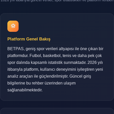
⚽
Platform Genel Bakış
BETPAS, geniş spor verileri altyapısı ile öne çıkan bir
platformdur. Futbol, basketbol, tenis ve daha pek çok
spor dalında kapsamlı istatistik sunmaktadır. 2026 yılı
itibarıyla platform, kullanıcı deneyimini iyileştiren yeni
analiz araçları ile güçlendirilmiştir. Güncel giriş
bilgilerine bu rehber üzerinden ulaşım
sağlanabilmektedir.