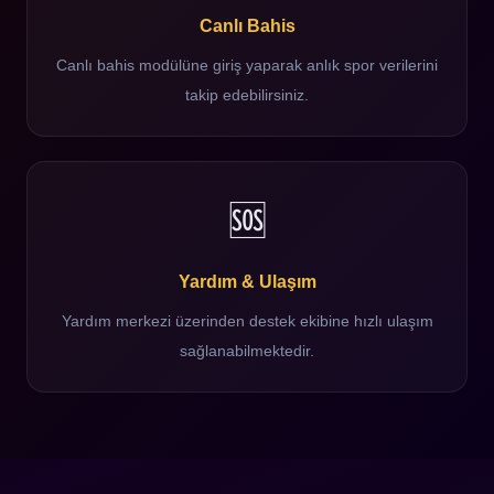
Canlı Bahis
Canlı bahis modülüne giriş yaparak anlık spor verilerini
takip edebilirsiniz.
🆘
Yardım & Ulaşım
Yardım merkezi üzerinden destek ekibine hızlı ulaşım
sağlanabilmektedir.