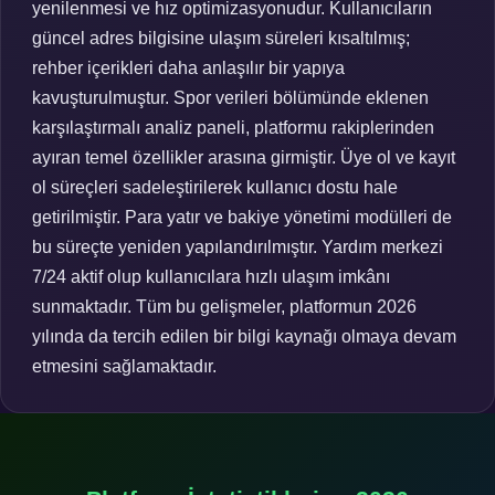
yenilenmesi ve hız optimizasyonudur. Kullanıcıların
güncel adres bilgisine ulaşım süreleri kısaltılmış;
rehber içerikleri daha anlaşılır bir yapıya
kavuşturulmuştur. Spor verileri bölümünde eklenen
karşılaştırmalı analiz paneli, platformu rakiplerinden
ayıran temel özellikler arasına girmiştir. Üye ol ve kayıt
ol süreçleri sadeleştirilerek kullanıcı dostu hale
getirilmiştir. Para yatır ve bakiye yönetimi modülleri de
bu süreçte yeniden yapılandırılmıştır. Yardım merkezi
7/24 aktif olup kullanıcılara hızlı ulaşım imkânı
sunmaktadır. Tüm bu gelişmeler, platformun 2026
yılında da tercih edilen bir bilgi kaynağı olmaya devam
etmesini sağlamaktadır.