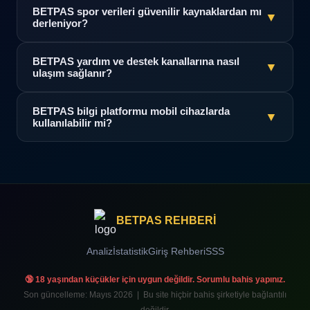
Avrupa'nın büyük ligleri başta olmak üzere dünya genelinde
BETPAS spor verileri güvenilir kaynaklardan mı
▼
80'den fazla lig istatistik kapsamındadır. Türkiye Süper Ligi de
derleniyor?
bu kapsamda yer almaktadır.
Spor verileri doğrulanmış ve bağımsız kaynaklardan
BETPAS yardım ve destek kanallarına nasıl
▼
derlenerek sunulmaktadır. Veri doğruluk oranı %99.8 olarak
ulaşım sağlanır?
ölçülmektedir.
Yardım bölümü üzerinden destek ekibine ulaşım
BETPAS bilgi platformu mobil cihazlarda
▼
sağlanabilmektedir. Canlı destek, e-posta ve sıkça sorulan
kullanılabilir mi?
sorular bölümleri aktif olarak hizmet vermektedir.
Platform tamamen responsive tasarıma sahiptir; mobil ve
tablet cihazlarda sorunsuz çalışmaktadır. iOS ve Android
tarayıcılarında tam uyumluluk sağlanmaktadır.
BETPAS REHBERİ
Analiz
İstatistik
Giriş Rehberi
SSS
🔞 18 yaşından küçükler için uygun değildir. Sorumlu bahis yapınız.
Son güncelleme: Mayıs 2026 | Bu site hiçbir bahis şirketiyle bağlantılı