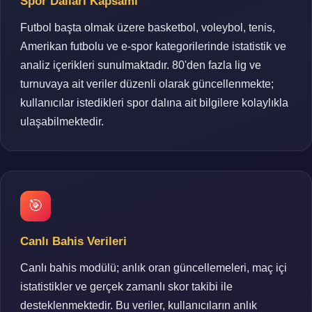
Spor Dalları Kapsamı
Futbol başta olmak üzere basketbol, voleybol, tenis,
Amerikan futbolu ve e-spor kategorilerinde istatistik ve
analiz içerikleri sunulmaktadır. 80'den fazla lig ve
turnuvaya ait veriler düzenli olarak güncellenmekte;
kullanıcılar istedikleri spor dalına ait bilgilere kolaylıkla
ulaşabilmektedir.
🎯
Canlı Bahis Verileri
Canlı bahis modülü; anlık oran güncellemeleri, maç içi
istatistikler ve gerçek zamanlı skor takibi ile
desteklenmektedir. Bu veriler, kullanıcıların anlık