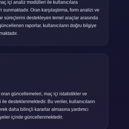
ç içi analiz modülleri ile kullanıcılara
i sunmaktadır. Oran karşılaştırma, form analizi ve
arar süreçlerini destekleyen temel araçlar arasında
güncellenen raporlar, kullanıcıların doğru bilgiye
rmaktadır.
oran güncellemeleri, maç içi istatistikler ve
 ile desteklenmektedir. Bu veriler, kullanıcıların
erek daha bilinçli kararlar almasına yardımcı
iyeler içinde güncellenmektedir.