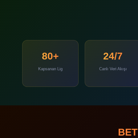
80+
24/7
Kapsanan Lig
Canlı Veri Akışı
BET