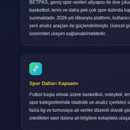
BETPAS, geniş spor verileri altyapısı ile öne çıkan
basketbol, tenis ve daha pek çok spor dalında kap
sunmaktadır. 2026 yılı itibarıyla platform, kullanıc
yeni analiz araçları ile güçlendirilmiştir. Güncel gi
üzerinden ulaşım sağlanabilmektedir.
🏀
Spor Dalları Kapsamı
Futbol başta olmak üzere basketbol, voleybol, ten
spor kategorilerinde istatistik ve analiz içerikleri
fazla lig ve turnuvaya ait veriler düzenli olarak g
istedikleri spor dalına ait bilgilere kolaylıkla ulaş