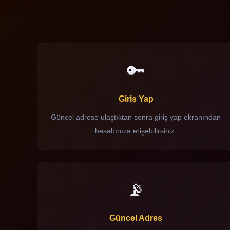
🔑
Giriş Yap
Güncel adrese ulaştıktan sonra giriş yap ekranından
hesabınıza erişebilirsiniz.
📡
Güncel Adres