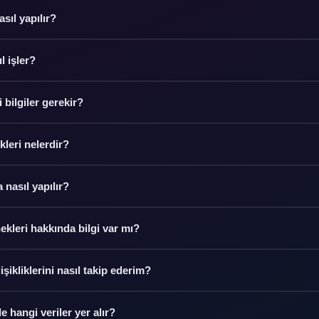
üzerinden ulaşım sağlanabilmektedir. Adres değişikliklerini takip etmek 
sıl yapılır?
iriş yap ekranında kullanıcı adı ve şifrenizi girerek hesabınıza erişebi
l işler?
irsiniz.
izi girerek üyeliğinizi oluşturabilirsiniz. Süreç genellikle birkaç dakika
 bilgiler gerekir?
lgileri standart kayıt ol sürecinde istenmektedir. Kimlik doğrulama adıml
leri nelerdir?
avalesi, kredi kartı ve elektronik cüzdan gibi farklı yöntemler sunulmak
nasıl yapılır?
bakiye bilgilerinize anında ulaşabilirsiniz. Bakiye hareketleri de aynı ek
kleri hakkında bilgi var mı?
ncellemeleri ve spor verileri ile desteklenmektedir. Maç içi istatistikle
ikliklerini nasıl takip ederim?
el adres duyurularını düzenli olarak takip edebilirsiniz. Ayrıca e-posta b
hangi veriler yer alır?