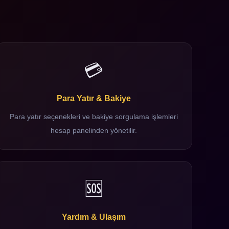
💳
Para Yatır & Bakiye
Para yatır seçenekleri ve bakiye sorgulama işlemleri
hesap panelinden yönetilir.
🆘
Yardım & Ulaşım