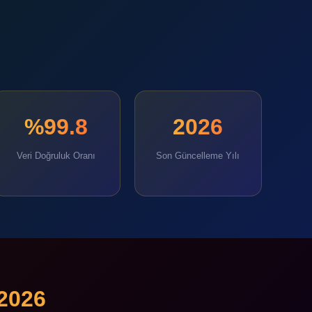
%99.8
2026
Veri Doğruluk Oranı
Son Güncelleme Yılı
2026