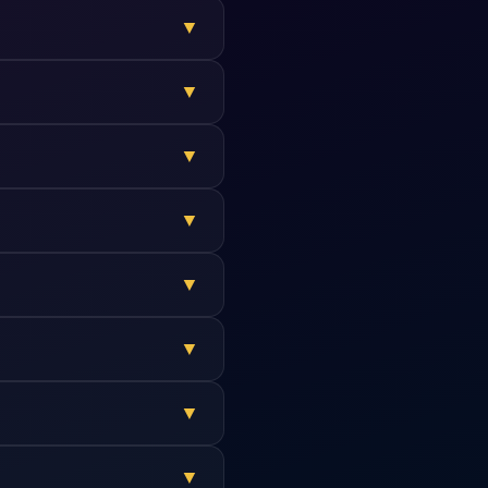
için sayfayı düzenli ziyaret
▼
lirsiniz. Şifre unutma durumunda
▼
 içinde tamamlanmaktadır.
▼
arı platforma göre değişkenlik
▼
tadır. Detaylar hesap panelinden
▼
randan takip edilebilmektedir.
▼
r gerçek zamanlı olarak
▼
ildirimleri için yardım
▼