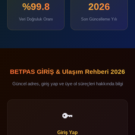
%99.8
2026
Veri Doğruluk Oranı
Son Güncelleme Yılı
BETPAS GİRİŞ & Ulaşım Rehberi 2026
Güncel adres, giriş yap ve üye ol süreçleri hakkında bilgi
🔑
Giriş Yap