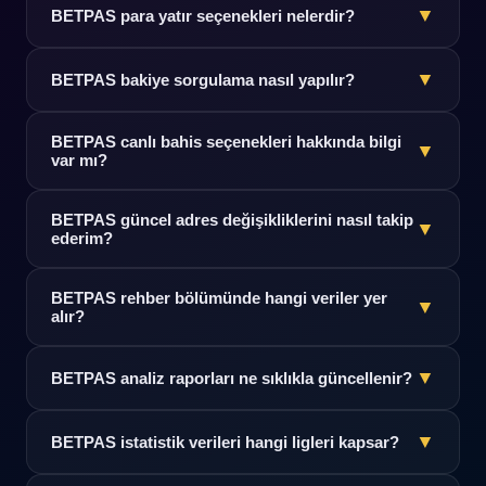
▼
BETPAS para yatır seçenekleri nelerdir?
sürecinde istenmektedir. Kimlik doğrulama adımları platforma
göre değişkenlik gösterebilir.
Para yatır işlemleri için banka havalesi, kredi kartı ve elektronik
▼
BETPAS bakiye sorgulama nasıl yapılır?
cüzdan gibi farklı yöntemler sunulmaktadır. Detaylar hesap
panelinden incelenebilir.
Hesabınıza giriş yaptıktan sonra bakiye bilgilerinize anında
BETPAS canlı bahis seçenekleri hakkında bilgi
▼
ulaşabilirsiniz. Bakiye hareketleri de aynı ekrandan takip
var mı?
edilebilmektedir.
Canlı bahis modülü; anlık oran güncellemeleri ve spor verileri
BETPAS güncel adres değişikliklerini nasıl takip
▼
ile desteklenmektedir. Maç içi istatistikler gerçek zamanlı
ederim?
olarak güncellenmektedir.
Bu bilgi platformu üzerinden güncel adres duyurularını düzenli
BETPAS rehber bölümünde hangi veriler yer
▼
olarak takip edebilirsiniz. Ayrıca e-posta bildirimleri için yardım
alır?
bölümünden destek alabilirsiniz.
Rehber bölümünde analiz, istatistik ve spor verileri odaklı
▼
BETPAS analiz raporları ne sıklıkla güncellenir?
içerikler sunulmaktadır. Lig tabloları, form analizleri ve oran
karşılaştırmaları da bu bölümde yer almaktadır.
Analiz ve istatistik raporları haftalık döngüde güncellenmekte;
▼
BETPAS istatistik verileri hangi ligleri kapsar?
önemli maç öncesi ek raporlar yayımlanmaktadır. Güncel
verilere erişim için sayfayı düzenli ziyaret etmeniz önerilir.