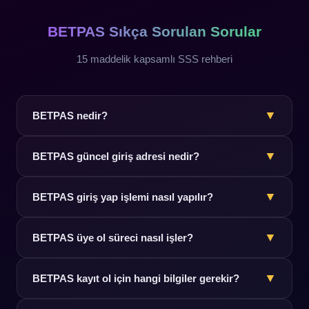
BETPAS Sıkça Sorulan Sorular
15 maddelik kapsamlı SSS rehberi
▼
BETPAS nedir?
Geniş spor verileri ve analiz altyapısına sahip, kullanıcıların
▼
BETPAS güncel giriş adresi nedir?
canlı bahis istatistiklerine ulaşabildiği bir platformdur. Bu bilgi
platformu aracılığıyla güncel verilere erişim sağlanabilmektedir.
Güncel adres bilgisine bu rehber üzerinden ulaşım
▼
BETPAS giriş yap işlemi nasıl yapılır?
sağlanabilmektedir. Adres değişikliklerini takip etmek için
sayfayı düzenli ziyaret etmeniz önerilir.
Güncel adrese ulaştıktan sonra giriş yap ekranında kullanıcı
▼
BETPAS üye ol süreci nasıl işler?
adı ve şifrenizi girerek hesabınıza erişebilirsiniz. Şifre unutma
durumunda yardım bölümünden destek alabilirsiniz.
Kayıt ol formunda temel bilgilerinizi girerek üyeliğinizi
▼
BETPAS kayıt ol için hangi bilgiler gerekir?
oluşturabilirsiniz. Süreç genellikle birkaç dakika içinde
tamamlanmaktadır.
Ad, soyad, e-posta ve iletişim bilgileri standart kayıt ol