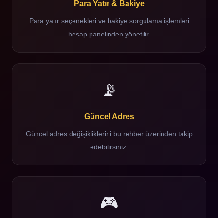
Para Yatır & Bakiye
Para yatır seçenekleri ve bakiye sorgulama işlemleri
hesap panelinden yönetilir.
📡
Güncel Adres
Güncel adres değişikliklerini bu rehber üzerinden takip
edebilirsiniz.
🎮