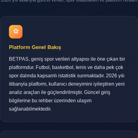
⚽
Platform Genel Bakış
BETPAS, geniş spor verileri altyapısı ile öne çıkan bir
platformdur. Futbol, basketbol, tenis ve daha pek çok
spor dalında kapsamlı istatistik sunmaktadır. 2026 yılı
itibarıyla platform, kullanıcı deneyimini iyileştiren yeni
analiz araçları ile güçlendirilmiştir. Güncel giriş
bilgilerine bu rehber üzerinden ulaşım
sağlanabilmektedir.