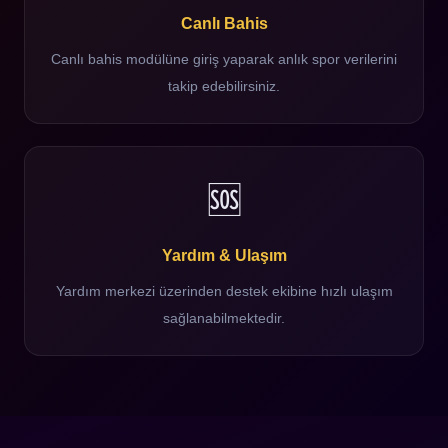
Canlı Bahis
Canlı bahis modülüne giriş yaparak anlık spor verilerini
takip edebilirsiniz.
🆘
Yardım & Ulaşım
Yardım merkezi üzerinden destek ekibine hızlı ulaşım
sağlanabilmektedir.