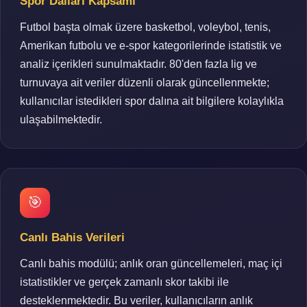
Spor Dalları Kapsamı
Futbol başta olmak üzere basketbol, voleybol, tenis,
Amerikan futbolu ve e-spor kategorilerinde istatistik ve
analiz içerikleri sunulmaktadır. 80'den fazla lig ve
turnuvaya ait veriler düzenli olarak güncellenmekte;
kullanıcılar istedikleri spor dalına ait bilgilere kolaylıkla
ulaşabilmektedir.
🎯
Canlı Bahis Verileri
Canlı bahis modülü; anlık oran güncellemeleri, maç içi
istatistikler ve gerçek zamanlı skor takibi ile
desteklenmektedir. Bu veriler, kullanıcıların anlık