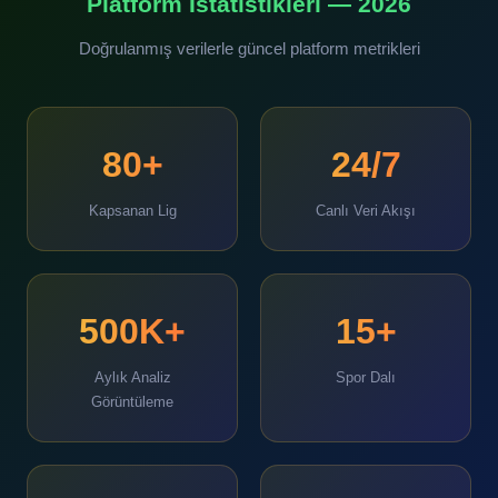
Platform İstatistikleri — 2026
Doğrulanmış verilerle güncel platform metrikleri
80+
24/7
Kapsanan Lig
Canlı Veri Akışı
500K+
15+
Aylık Analiz
Spor Dalı
Görüntüleme