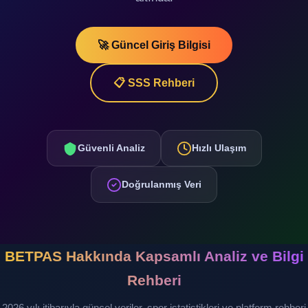
🚀 Güncel Giriş Bilgisi
📋 SSS Rehberi
Güvenli Analiz
Hızlı Ulaşım
Doğrulanmış Veri
BETPAS Hakkında Kapsamlı Analiz ve Bilgi
Rehberi
2026 yılı itibarıyla güncel veriler, spor istatistikleri ve platform rehberi