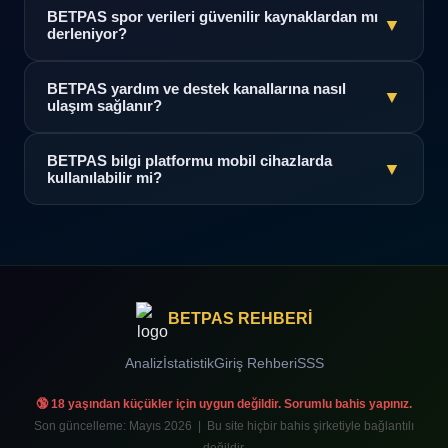
Avrupa'nın büyük ligleri başta olmak üzere dünya genelinde
BETPAS spor verileri güvenilir kaynaklardan mı
▼
80'den fazla lig istatistik kapsamındadır. Türkiye Süper Ligi de
derleniyor?
bu kapsamda yer almaktadır.
Spor verileri doğrulanmış ve bağımsız kaynaklardan
BETPAS yardım ve destek kanallarına nasıl
▼
derlenerek sunulmaktadır. Veri doğruluk oranı %99.8 olarak
ulaşım sağlanır?
ölçülmektedir.
Yardım bölümü üzerinden destek ekibine ulaşım
BETPAS bilgi platformu mobil cihazlarda
▼
sağlanabilmektedir. Canlı destek, e-posta ve sıkça sorulan
kullanılabilir mi?
sorular bölümleri aktif olarak hizmet vermektedir.
Platform tamamen responsive tasarıma sahiptir; mobil ve
tablet cihazlarda sorunsuz çalışmaktadır. iOS ve Android
tarayıcılarında tam uyumluluk sağlanmaktadır.
BETPAS REHBERİ
Analiz
İstatistik
Giriş Rehberi
SSS
🔞 18 yaşından küçükler için uygun değildir. Sorumlu bahis yapınız.
Son güncelleme: Mayıs 2026 | Bu site hiçbir bahis şirketiyle bağlantılı