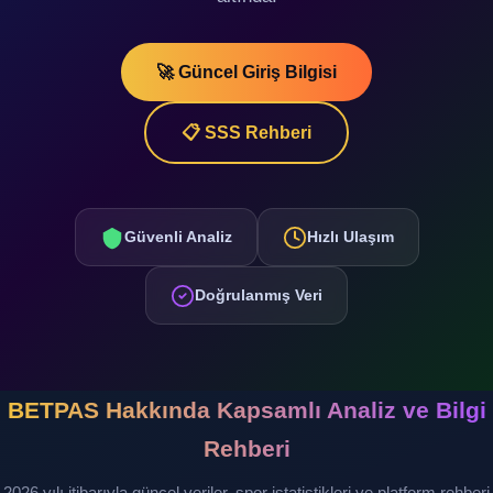
🚀 Güncel Giriş Bilgisi
📋 SSS Rehberi
Güvenli Analiz
Hızlı Ulaşım
Doğrulanmış Veri
BETPAS Hakkında Kapsamlı Analiz ve Bilgi
Rehberi
2026 yılı itibarıyla güncel veriler, spor istatistikleri ve platform rehberi