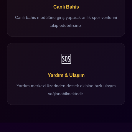
Canlı Bahis
Canlı bahis modülüne giriş yaparak anlık spor verilerini
takip edebilirsiniz.
🆘
Yardım & Ulaşım
Yardım merkezi üzerinden destek ekibine hızlı ulaşım
sağlanabilmektedir.