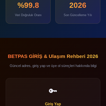
%99.8
2026
Veri Doğruluk Oranı
Son Güncelleme Yılı
BETPAS GİRİŞ & Ulaşım Rehberi 2026
Güncel adres, giriş yap ve üye ol süreçleri hakkında bilgi
🔑
Giriş Yap