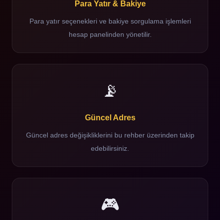
Para Yatır & Bakiye
Para yatır seçenekleri ve bakiye sorgulama işlemleri
hesap panelinden yönetilir.
📡
Güncel Adres
Güncel adres değişikliklerini bu rehber üzerinden takip
edebilirsiniz.
🎮