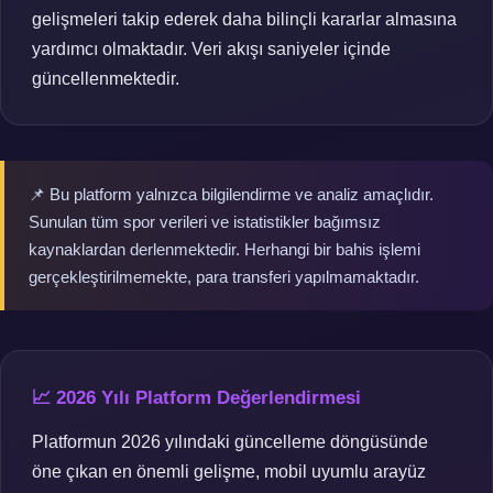
gelişmeleri takip ederek daha bilinçli kararlar almasına
yardımcı olmaktadır. Veri akışı saniyeler içinde
güncellenmektedir.
📌 Bu platform yalnızca bilgilendirme ve analiz amaçlıdır.
Sunulan tüm spor verileri ve istatistikler bağımsız
kaynaklardan derlenmektedir. Herhangi bir bahis işlemi
gerçekleştirilmemekte, para transferi yapılmamaktadır.
📈 2026 Yılı Platform Değerlendirmesi
Platformun 2026 yılındaki güncelleme döngüsünde
öne çıkan en önemli gelişme, mobil uyumlu arayüz