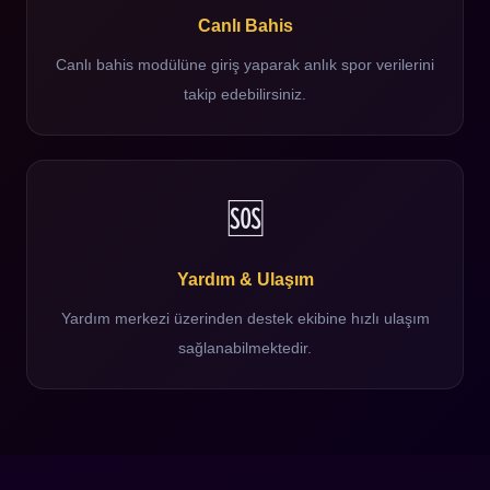
Canlı Bahis
Canlı bahis modülüne giriş yaparak anlık spor verilerini
takip edebilirsiniz.
🆘
Yardım & Ulaşım
Yardım merkezi üzerinden destek ekibine hızlı ulaşım
sağlanabilmektedir.