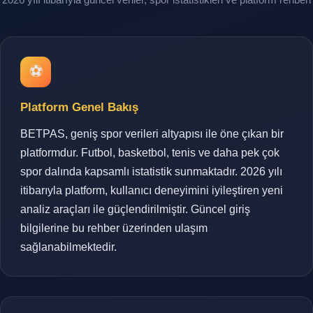
⚽
Platform Genel Bakış
BETPAS, geniş spor verileri altyapısı ile öne çıkan bir
platformdur. Futbol, basketbol, tenis ve daha pek çok
spor dalında kapsamlı istatistik sunmaktadır. 2026 yılı
itibarıyla platform, kullanıcı deneyimini iyileştiren yeni
analiz araçları ile güçlendirilmiştir. Güncel giriş
bilgilerine bu rehber üzerinden ulaşım
sağlanabilmektedir.