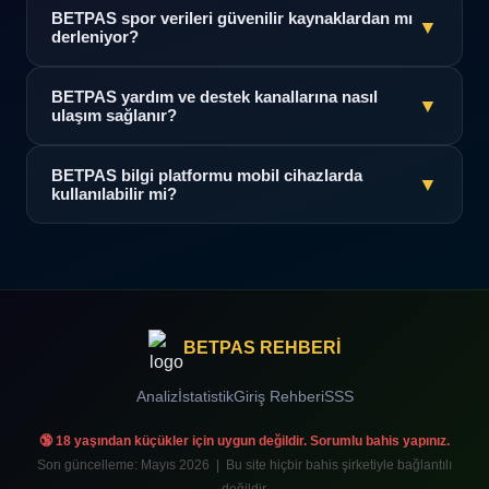
Avrupa'nın büyük ligleri başta olmak üzere dünya genelinde
BETPAS spor verileri güvenilir kaynaklardan mı
▼
80'den fazla lig istatistik kapsamındadır. Türkiye Süper Ligi de
derleniyor?
bu kapsamda yer almaktadır.
Spor verileri doğrulanmış ve bağımsız kaynaklardan
BETPAS yardım ve destek kanallarına nasıl
▼
derlenerek sunulmaktadır. Veri doğruluk oranı %99.8 olarak
ulaşım sağlanır?
ölçülmektedir.
Yardım bölümü üzerinden destek ekibine ulaşım
BETPAS bilgi platformu mobil cihazlarda
▼
sağlanabilmektedir. Canlı destek, e-posta ve sıkça sorulan
kullanılabilir mi?
sorular bölümleri aktif olarak hizmet vermektedir.
Platform tamamen responsive tasarıma sahiptir; mobil ve
tablet cihazlarda sorunsuz çalışmaktadır. iOS ve Android
tarayıcılarında tam uyumluluk sağlanmaktadır.
BETPAS REHBERİ
Analiz
İstatistik
Giriş Rehberi
SSS
🔞 18 yaşından küçükler için uygun değildir. Sorumlu bahis yapınız.
Son güncelleme: Mayıs 2026 | Bu site hiçbir bahis şirketiyle bağlantılı