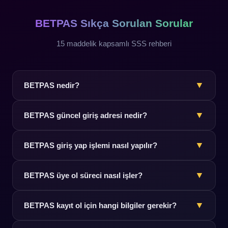
BETPAS Sıkça Sorulan Sorular
15 maddelik kapsamlı SSS rehberi
▼
BETPAS nedir?
Geniş spor verileri ve analiz altyapısına sahip, kullanıcıların
▼
BETPAS güncel giriş adresi nedir?
canlı bahis istatistiklerine ulaşabildiği bir platformdur. Bu bilgi
platformu aracılığıyla güncel verilere erişim sağlanabilmektedir.
Güncel adres bilgisine bu rehber üzerinden ulaşım
▼
BETPAS giriş yap işlemi nasıl yapılır?
sağlanabilmektedir. Adres değişikliklerini takip etmek için
sayfayı düzenli ziyaret etmeniz önerilir.
Güncel adrese ulaştıktan sonra giriş yap ekranında kullanıcı
▼
BETPAS üye ol süreci nasıl işler?
adı ve şifrenizi girerek hesabınıza erişebilirsiniz. Şifre unutma
durumunda yardım bölümünden destek alabilirsiniz.
Kayıt ol formunda temel bilgilerinizi girerek üyeliğinizi
▼
BETPAS kayıt ol için hangi bilgiler gerekir?
oluşturabilirsiniz. Süreç genellikle birkaç dakika içinde
tamamlanmaktadır.
Ad, soyad, e-posta ve iletişim bilgileri standart kayıt ol