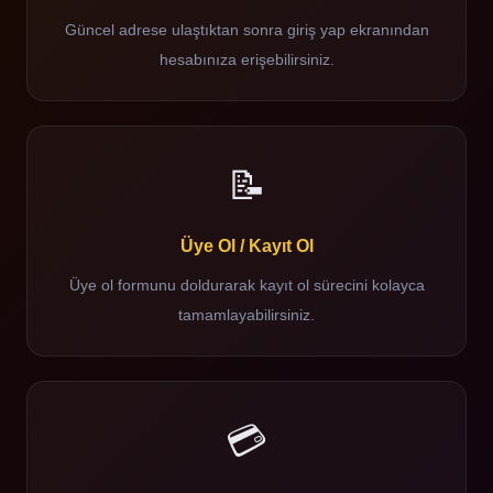
Güncel adrese ulaştıktan sonra giriş yap ekranından
hesabınıza erişebilirsiniz.
📝
Üye Ol / Kayıt Ol
Üye ol formunu doldurarak kayıt ol sürecini kolayca
tamamlayabilirsiniz.
💳