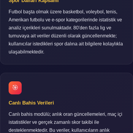
Spor Dalları Kapsamı
Futbol başta olmak üzere basketbol, voleybol, tenis,
Amerikan futbolu ve e-spor kategorilerinde istatistik ve
analiz içerikleri sunulmaktadır. 80'den fazla lig ve
turnuvaya ait veriler düzenli olarak güncellenmekte;
kullanıcılar istedikleri spor dalına ait bilgilere kolaylıkla
ulaşabilmektedir.
🎯
Canlı Bahis Verileri
Canlı bahis modülü; anlık oran güncellemeleri, maç içi
istatistikler ve gerçek zamanlı skor takibi ile
desteklenmektedir. Bu veriler, kullanıcıların anlık