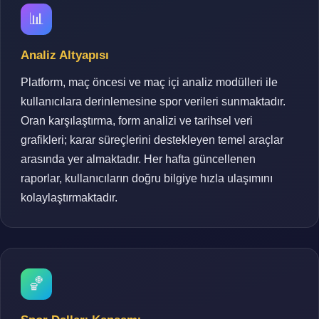
📊
Analiz Altyapısı
Platform, maç öncesi ve maç içi analiz modülleri ile
kullanıcılara derinlemesine spor verileri sunmaktadır.
Oran karşılaştırma, form analizi ve tarihsel veri
grafikleri; karar süreçlerini destekleyen temel araçlar
arasında yer almaktadır. Her hafta güncellenen
raporlar, kullanıcıların doğru bilgiye hızla ulaşımını
kolaylaştırmaktadır.
🏀