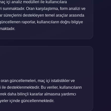
ç içi analiz modülleri ile kullanıcılara
i sunmaktadır. Oran karşılaştırma, form analizi ve
arar süreçlerini destekleyen temel araçlar arasında
güncellenen raporlar, kullanıcıların doğru bilgiye
rmaktadır.
oran güncellemeleri, maç içi istatistikler ve
 ile desteklenmektedir. Bu veriler, kullanıcıların
erek daha bilinçli kararlar almasına yardımcı
iyeler içinde güncellenmektedir.