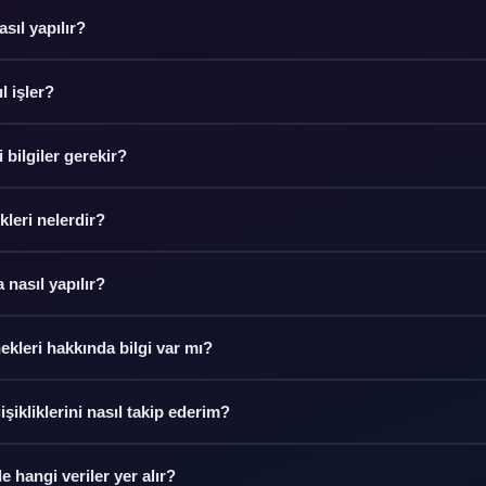
üzerinden ulaşım sağlanabilmektedir. Adres değişikliklerini takip etmek 
sıl yapılır?
iriş yap ekranında kullanıcı adı ve şifrenizi girerek hesabınıza erişebi
l işler?
irsiniz.
izi girerek üyeliğinizi oluşturabilirsiniz. Süreç genellikle birkaç dakika
 bilgiler gerekir?
lgileri standart kayıt ol sürecinde istenmektedir. Kimlik doğrulama adıml
leri nelerdir?
avalesi, kredi kartı ve elektronik cüzdan gibi farklı yöntemler sunulmak
nasıl yapılır?
bakiye bilgilerinize anında ulaşabilirsiniz. Bakiye hareketleri de aynı ek
kleri hakkında bilgi var mı?
ncellemeleri ve spor verileri ile desteklenmektedir. Maç içi istatistikle
ikliklerini nasıl takip ederim?
el adres duyurularını düzenli olarak takip edebilirsiniz. Ayrıca e-posta b
hangi veriler yer alır?