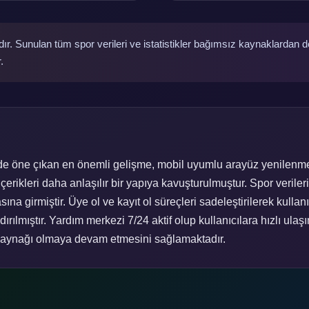
dır. Sunulan tüm spor verileri ve istatistikler bağımsız kaynaklardan d
.
 öne çıkan en önemli gelişme, mobil uyumlu arayüz yenilenmesi
 içerikleri daha anlaşılır bir yapıya kavuşturulmuştur. Spor veril
ına girmiştir. Üye ol ve kayıt ol süreçleri sadeleştirilerek kullanı
rılmıştır. Yardım merkezi 7/24 aktif olup kullanıcılara hızlı ul
gi kaynağı olmaya devam etmesini sağlamaktadır.