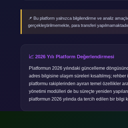
📌 Bu platform yalnızca bilgilendirme ve analiz amaçlı
gerçekleştirilmemekte, para transferi yapılmamaktadır
📈 2026 Yılı Platform Değerlendirmesi
Platformun 2026 yılındaki güncelleme döngüsünde
adres bilgisine ulaşım süreleri kısaltılmış; rehber
platformu rakiplerinden ayıran temel özellikler aras
yönetimi modülleri de bu süreçte yeniden yapılandı
platformun 2026 yılında da tercih edilen bir bil