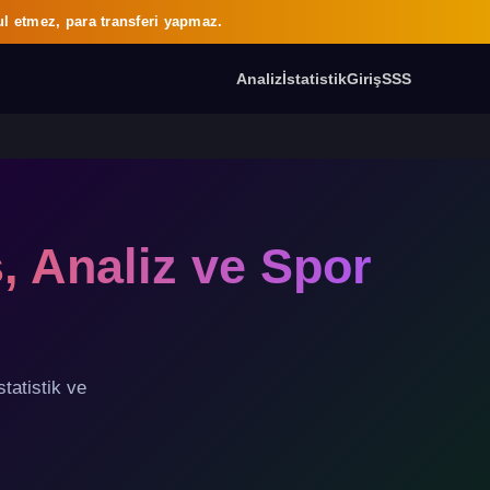
ul etmez, para transferi yapmaz.
Analiz
İstatistik
Giriş
SSS
 Analiz ve Spor
tatistik ve