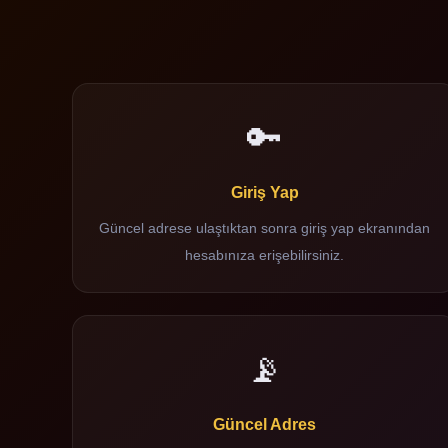
🔑
Giriş Yap
Güncel adrese ulaştıktan sonra giriş yap ekranından
hesabınıza erişebilirsiniz.
📡
Güncel Adres