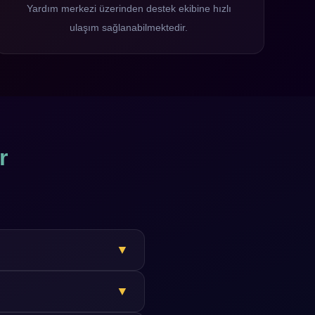
Yardım merkezi üzerinden destek ekibine hızlı
ulaşım sağlanabilmektedir.
r
▼
latformdur. Bu bilgi platformu
▼