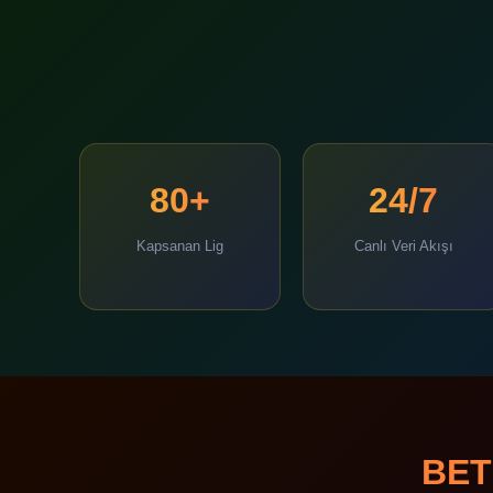
80+
24/7
Kapsanan Lig
Canlı Veri Akışı
BET