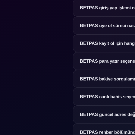
Güncel adres bilgisine bu rehber 
BETPAS giriş yap işlemi na
etmeniz önerilir.
Güncel adrese ulaştıktan sonra g
BETPAS üye ol süreci nası
yardım bölümünden destek alabil
Kayıt ol formunda temel bilgilerin
BETPAS kayıt ol için hangi
Ad, soyad, e-posta ve iletişim bi
BETPAS para yatır seçenek
gösterebilir.
Para yatır işlemleri için banka h
BETPAS bakiye sorgulama 
incelenebilir.
Hesabınıza giriş yaptıktan sonra 
BETPAS canlı bahis seçene
Canlı bahis modülü; anlık oran gü
BETPAS güncel adres değiş
güncellenmektedir.
Bu bilgi platformu üzerinden günc
BETPAS rehber bölümünde 
bölümünden destek alabilirsiniz.