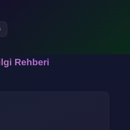
i
lgi Rehberi