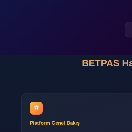
BETPAS Hak
⚽
Platform Genel Bakış