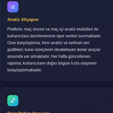
📊
Analiz Altyapısı
Platform, maç öncesi ve maç içi analiz modülleri ile
kullanıcılara derinlemesine spor verileri sunmaktadır.
Oran karşılaştırma, form analizi ve tarihsel veri
grafikleri; karar süreçlerini destekleyen temel araçlar
arasında yer almaktadır. Her hafta güncellenen
raporlar, kullanıcıların doğru bilgiye hızla ulaşımını
kolaylaştırmaktadır.
🏀