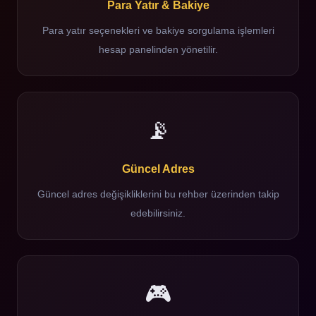
Para Yatır & Bakiye
Para yatır seçenekleri ve bakiye sorgulama işlemleri
hesap panelinden yönetilir.
📡
Güncel Adres
Güncel adres değişikliklerini bu rehber üzerinden takip
edebilirsiniz.
🎮