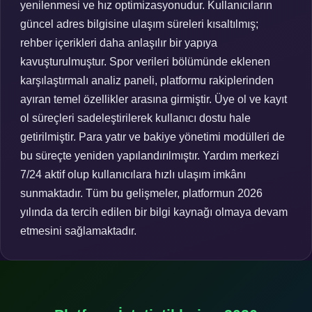
yenilenmesi ve hız optimizasyonudur. Kullanıcıların
güncel adres bilgisine ulaşım süreleri kısaltılmış;
rehber içerikleri daha anlaşılır bir yapıya
kavuşturulmuştur. Spor verileri bölümünde eklenen
karşılaştırmalı analiz paneli, platformu rakiplerinden
ayıran temel özellikler arasına girmiştir. Üye ol ve kayıt
ol süreçleri sadeleştirilerek kullanıcı dostu hale
getirilmiştir. Para yatır ve bakiye yönetimi modülleri de
bu süreçte yeniden yapılandırılmıştır. Yardım merkezi
7/24 aktif olup kullanıcılara hızlı ulaşım imkânı
sunmaktadır. Tüm bu gelişmeler, platformun 2026
yılında da tercih edilen bir bilgi kaynağı olmaya devam
etmesini sağlamaktadır.