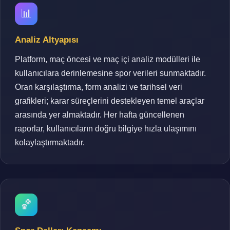
📊
Analiz Altyapısı
Platform, maç öncesi ve maç içi analiz modülleri ile
kullanıcılara derinlemesine spor verileri sunmaktadır.
Oran karşılaştırma, form analizi ve tarihsel veri
grafikleri; karar süreçlerini destekleyen temel araçlar
arasında yer almaktadır. Her hafta güncellenen
raporlar, kullanıcıların doğru bilgiye hızla ulaşımını
kolaylaştırmaktadır.
🏀