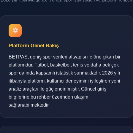
⚽
Platform Genel Bakış
BETPAS, geniş spor verileri altyapısı ile öne çıkan bir
platformdur. Futbol, basketbol, tenis ve daha pek çok
spor dalında kapsamlı istatistik sunmaktadır. 2026 yılı
itibarıyla platform, kullanıcı deneyimini iyileştiren yeni
analiz araçları ile güçlendirilmiştir. Güncel giriş
bilgilerine bu rehber üzerinden ulaşım
sağlanabilmektedir.