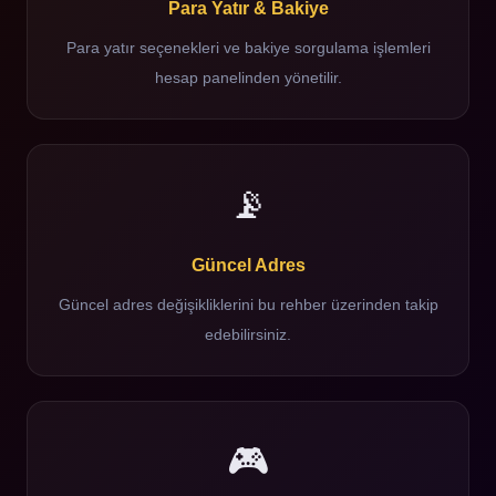
Para Yatır & Bakiye
Para yatır seçenekleri ve bakiye sorgulama işlemleri
hesap panelinden yönetilir.
📡
Güncel Adres
Güncel adres değişikliklerini bu rehber üzerinden takip
edebilirsiniz.
🎮