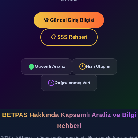
🚀 Güncel Giriş Bilgisi
📋 SSS Rehberi
Güvenli Analiz
Hızlı Ulaşım
Doğrulanmış Veri
BETPAS Hakkında Kapsamlı Analiz ve Bilgi
Rehberi
2026 yılı itibarıyla güncel veriler, spor istatistikleri ve platform rehberi