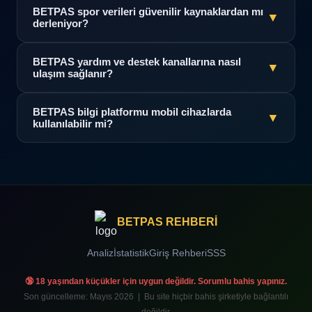
Avrupa'nın büyük ligleri başta olmak üzere dünya genelinde
BETPAS spor verileri güvenilir kaynaklardan mı
▼
80'den fazla lig istatistik kapsamındadır. Türkiye Süper Ligi de
derleniyor?
bu kapsamda yer almaktadır.
Spor verileri doğrulanmış ve bağımsız kaynaklardan
BETPAS yardım ve destek kanallarına nasıl
▼
derlenerek sunulmaktadır. Veri doğruluk oranı %99.8 olarak
ulaşım sağlanır?
ölçülmektedir.
Yardım bölümü üzerinden destek ekibine ulaşım
BETPAS bilgi platformu mobil cihazlarda
▼
sağlanabilmektedir. Canlı destek, e-posta ve sıkça sorulan
kullanılabilir mi?
sorular bölümleri aktif olarak hizmet vermektedir.
Platform tamamen responsive tasarıma sahiptir; mobil ve
tablet cihazlarda sorunsuz çalışmaktadır. iOS ve Android
tarayıcılarında tam uyumluluk sağlanmaktadır.
BETPAS REHBERİ
Analiz
İstatistik
Giriş Rehberi
SSS
🔞 18 yaşından küçükler için uygun değildir. Sorumlu bahis yapınız.
Son güncelleme: Mayıs 2026 | Bu site hiçbir bahis şirketiyle bağlantılı