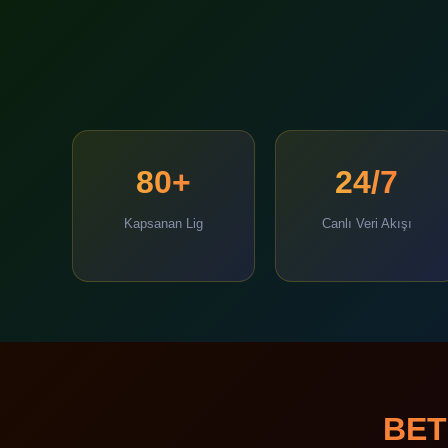
80+
24/7
Kapsanan Lig
Canlı Veri Akışı
BET