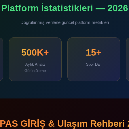
Platform İstatistikleri — 2026
Doğrulanmış verilerle güncel platform metrikleri
500K+
15+
Aylık Analiz
Spor Dalı
Görüntüleme
PAS GİRİŞ & Ulaşım Rehberi 