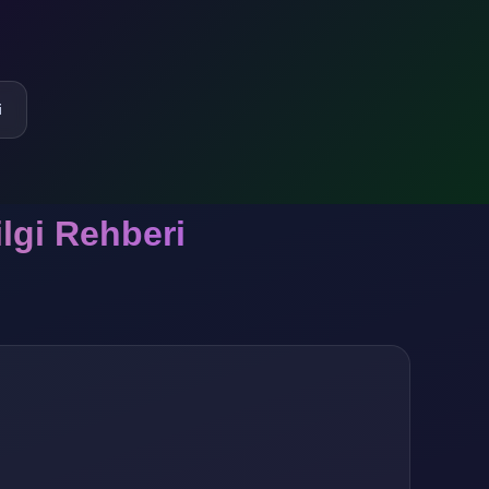
i
lgi Rehberi