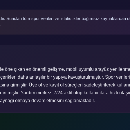
dır. Sunulan tüm spor verileri ve istatistikler bağımsız kaynaklardan d
.
 öne çıkan en önemli gelişme, mobil uyumlu arayüz yenilenmesi
 içerikleri daha anlaşılır bir yapıya kavuşturulmuştur. Spor veril
ına girmiştir. Üye ol ve kayıt ol süreçleri sadeleştirilerek kullanı
rılmıştır. Yardım merkezi 7/24 aktif olup kullanıcılara hızlı ul
gi kaynağı olmaya devam etmesini sağlamaktadır.