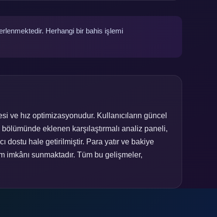
erlenmektedir. Herhangi bir bahis işlemi
 ve hız optimizasyonudur. Kullanıcıların güncel
eri bölümünde eklenen karşılaştırmalı analiz paneli,
cı dostu hale getirilmiştir. Para yatır ve bakiye
aşım imkânı sunmaktadır. Tüm bu gelişmeler,