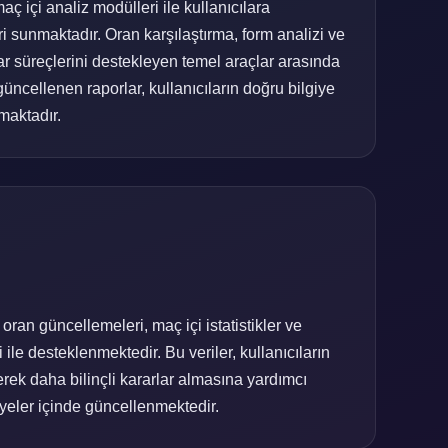
ç içi analiz modülleri ile kullanıcılara
i sunmaktadır. Oran karşılaştırma, form analizi ve
arar süreçlerini destekleyen temel araçlar arasında
güncellenen raporlar, kullanıcıların doğru bilgiye
rmaktadır.
oran güncellemeleri, maç içi istatistikler ve
 ile desteklenmektedir. Bu veriler, kullanıcıların
erek daha bilinçli kararlar almasına yardımcı
iyeler içinde güncellenmektedir.