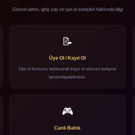
Güncel adres, giriş yap ve üye ol süreçleri hakkında bilgi
📝
Üye Ol / Kayıt Ol
Üye ol formunu doldurarak kayıt ol sürecini kolayca
tamamlayabilirsiniz.
🎮
Canlı Bahis