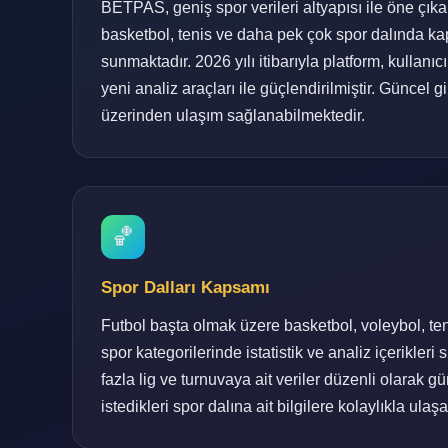
BETPAS, geniş spor verileri altyapısı ile öne çıkan
basketbol, tenis ve daha pek çok spor dalında kap
sunmaktadır. 2026 yılı itibarıyla platform, kullanıc
yeni analiz araçları ile güçlendirilmiştir. Güncel gi
üzerinden ulaşım sağlanabilmektedir.
🏀
Spor Dalları Kapsamı
Futbol başta olmak üzere basketbol, voleybol, ten
spor kategorilerinde istatistik ve analiz içerikleri
fazla lig ve turnuvaya ait veriler düzenli olarak g
istedikleri spor dalına ait bilgilere kolaylıkla ulaş