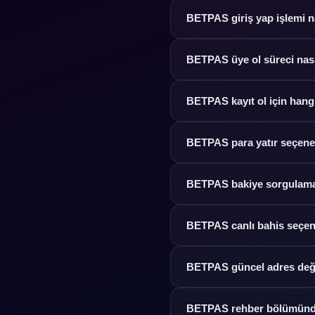
Güncel adres bilgisine bu rehber 
BETPAS giriş yap işlemi na
etmeniz önerilir.
Güncel adrese ulaştıktan sonra g
BETPAS üye ol süreci nası
yardım bölümünden destek alabil
Kayıt ol formunda temel bilgilerin
BETPAS kayıt ol için hangi
Ad, soyad, e-posta ve iletişim bi
BETPAS para yatır seçenek
gösterebilir.
Para yatır işlemleri için banka h
BETPAS bakiye sorgulama 
incelenebilir.
Hesabınıza giriş yaptıktan sonra 
BETPAS canlı bahis seçene
Canlı bahis modülü; anlık oran gü
BETPAS güncel adres değiş
güncellenmektedir.
Bu bilgi platformu üzerinden günc
BETPAS rehber bölümünde 
bölümünden destek alabilirsiniz.