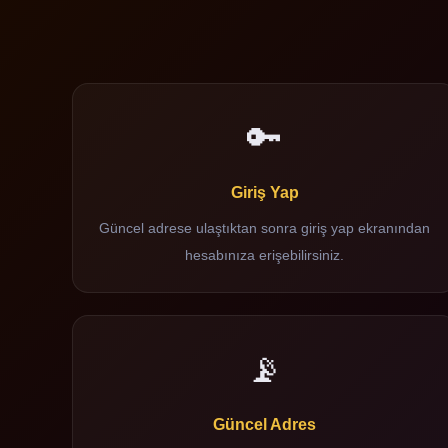
🔑
Giriş Yap
Güncel adrese ulaştıktan sonra giriş yap ekranından
hesabınıza erişebilirsiniz.
📡
Güncel Adres