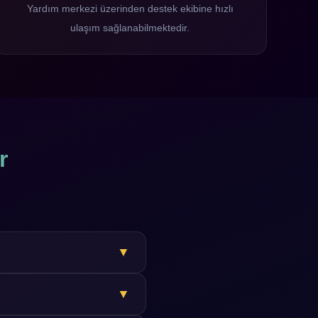
Yardım merkezi üzerinden destek ekibine hızlı
ulaşım sağlanabilmektedir.
r
▼
latformdur. Bu bilgi platformu
▼