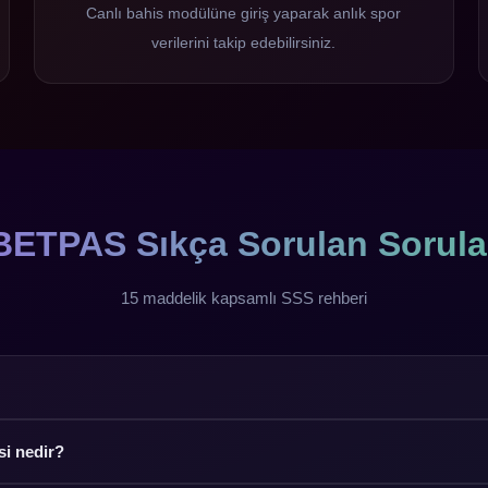
Canlı bahis modülüne giriş yaparak anlık spor
verilerini takip edebilirsiniz.
BETPAS Sıkça Sorulan Sorula
15 maddelik kapsamlı SSS rehberi
pısına sahip, kullanıcıların canlı bahis istatistiklerine ulaşabildiği bir p
si nedir?
im sağlanabilmektedir.