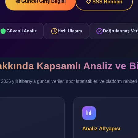
🚀 Güncel Giriş Bilgisi
📋 SSS Rehberi
Güvenli Analiz
Hızlı Ulaşım
Doğrulanmış Ver
kında Kapsamlı Analiz ve Bi
2026 yılı itibarıyla güncel veriler, spor istatistikleri ve platform rehberi
📊
Analiz Altyapısı