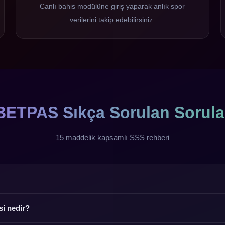
Canlı bahis modülüne giriş yaparak anlık spor
verilerini takip edebilirsiniz.
BETPAS Sıkça Sorulan Sorula
15 maddelik kapsamlı SSS rehberi
pısına sahip, kullanıcıların canlı bahis istatistiklerine ulaşabildiği bir p
si nedir?
im sağlanabilmektedir.