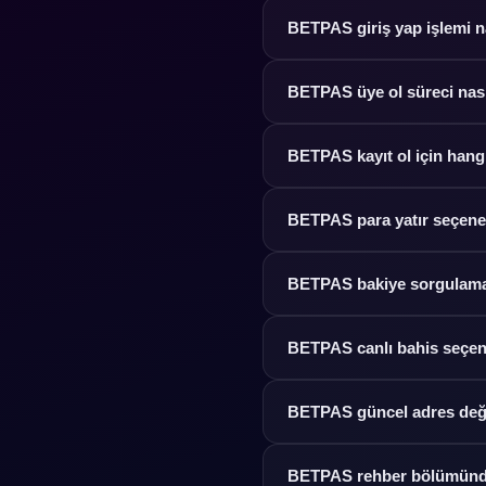
Güncel adres bilgisine bu rehber 
BETPAS giriş yap işlemi na
etmeniz önerilir.
Güncel adrese ulaştıktan sonra g
BETPAS üye ol süreci nası
yardım bölümünden destek alabil
Kayıt ol formunda temel bilgilerin
BETPAS kayıt ol için hangi
Ad, soyad, e-posta ve iletişim bi
BETPAS para yatır seçenek
gösterebilir.
Para yatır işlemleri için banka h
BETPAS bakiye sorgulama 
incelenebilir.
Hesabınıza giriş yaptıktan sonra 
BETPAS canlı bahis seçene
Canlı bahis modülü; anlık oran gü
BETPAS güncel adres değiş
güncellenmektedir.
Bu bilgi platformu üzerinden günc
BETPAS rehber bölümünde 
bölümünden destek alabilirsiniz.