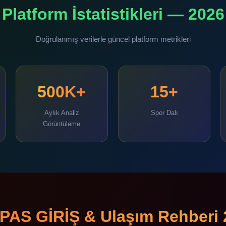
Platform İstatistikleri — 2026
Doğrulanmış verilerle güncel platform metrikleri
500K+
15+
Aylık Analiz
Spor Dalı
Görüntüleme
PAS GİRİŞ & Ulaşım Rehberi 