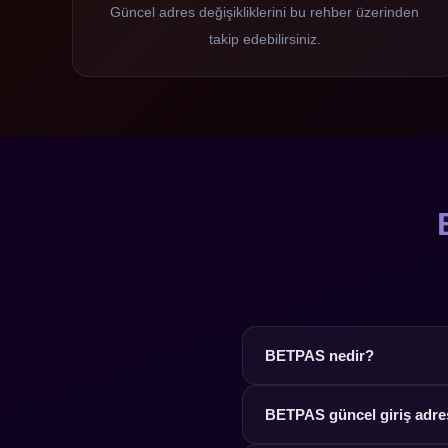
Güncel adres değişikliklerini bu rehber üzerinden
takip edebilirsiniz.
BETPAS nedir?
Geniş spor verileri ve analiz altya
BETPAS güncel giriş adre
aracılığıyla güncel verilere eriş