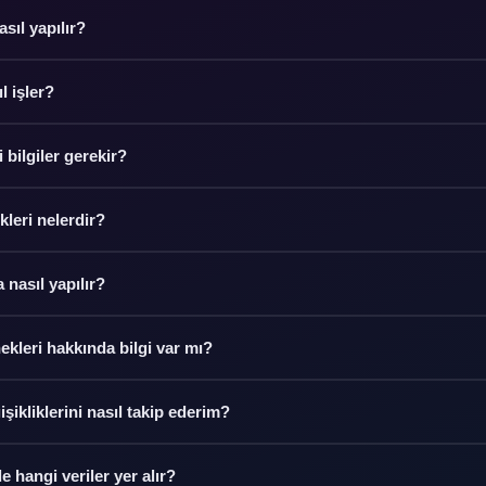
üzerinden ulaşım sağlanabilmektedir. Adres değişikliklerini takip etmek 
sıl yapılır?
iriş yap ekranında kullanıcı adı ve şifrenizi girerek hesabınıza erişebi
l işler?
irsiniz.
izi girerek üyeliğinizi oluşturabilirsiniz. Süreç genellikle birkaç dakika
 bilgiler gerekir?
lgileri standart kayıt ol sürecinde istenmektedir. Kimlik doğrulama adıml
leri nelerdir?
avalesi, kredi kartı ve elektronik cüzdan gibi farklı yöntemler sunulmak
nasıl yapılır?
bakiye bilgilerinize anında ulaşabilirsiniz. Bakiye hareketleri de aynı ek
kleri hakkında bilgi var mı?
ncellemeleri ve spor verileri ile desteklenmektedir. Maç içi istatistikle
ikliklerini nasıl takip ederim?
el adres duyurularını düzenli olarak takip edebilirsiniz. Ayrıca e-posta b
hangi veriler yer alır?