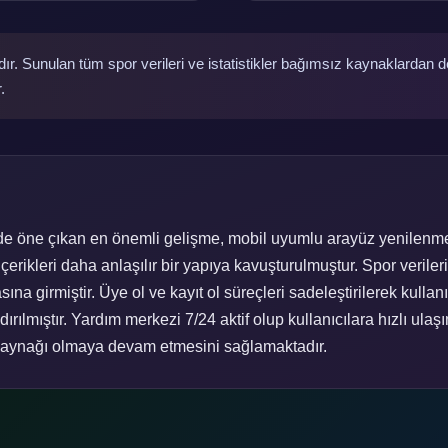
dır. Sunulan tüm spor verileri ve istatistikler bağımsız kaynaklardan d
.
 öne çıkan en önemli gelişme, mobil uyumlu arayüz yenilenmesi
 içerikleri daha anlaşılır bir yapıya kavuşturulmuştur. Spor veril
ına girmiştir. Üye ol ve kayıt ol süreçleri sadeleştirilerek kullanı
rılmıştır. Yardım merkezi 7/24 aktif olup kullanıcılara hızlı ul
gi kaynağı olmaya devam etmesini sağlamaktadır.