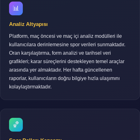
📊
Analiz Altyapısı
Platform, maç öncesi ve maç içi analiz modülleri ile
kullanıcılara derinlemesine spor verileri sunmaktadır.
Oran karşılaştırma, form analizi ve tarihsel veri
grafikleri; karar süreçlerini destekleyen temel araçlar
arasında yer almaktadır. Her hafta güncellenen
raporlar, kullanıcıların doğru bilgiye hızla ulaşımını
kolaylaştırmaktadır.
🏀