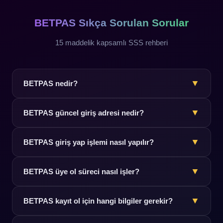
BETPAS Sıkça Sorulan Sorular
15 maddelik kapsamlı SSS rehberi
▼
BETPAS nedir?
Geniş spor verileri ve analiz altyapısına sahip, kullanıcıların
▼
BETPAS güncel giriş adresi nedir?
canlı bahis istatistiklerine ulaşabildiği bir platformdur. Bu bilgi
platformu aracılığıyla güncel verilere erişim sağlanabilmektedir.
Güncel adres bilgisine bu rehber üzerinden ulaşım
▼
BETPAS giriş yap işlemi nasıl yapılır?
sağlanabilmektedir. Adres değişikliklerini takip etmek için
sayfayı düzenli ziyaret etmeniz önerilir.
Güncel adrese ulaştıktan sonra giriş yap ekranında kullanıcı
▼
BETPAS üye ol süreci nasıl işler?
adı ve şifrenizi girerek hesabınıza erişebilirsiniz. Şifre unutma
durumunda yardım bölümünden destek alabilirsiniz.
Kayıt ol formunda temel bilgilerinizi girerek üyeliğinizi
▼
BETPAS kayıt ol için hangi bilgiler gerekir?
oluşturabilirsiniz. Süreç genellikle birkaç dakika içinde
tamamlanmaktadır.
Ad, soyad, e-posta ve iletişim bilgileri standart kayıt ol