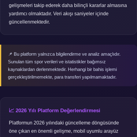
gelişmeleri takip ederek daha bilinçli kararlar almasına
yardımcı olmaktadır. Veri akışı saniyeler içinde
güncellenmektedir.
📌 Bu platform yalnızca bilgilendirme ve analiz amaçlıdır.
Sunulan tüm spor verileri ve istatistikler bağımsız
kaynaklardan derlenmektedir. Herhangi bir bahis işlemi
gerçekleştirilmemekte, para transferi yapılmamaktadır.
📈 2026 Yılı Platform Değerlendirmesi
Platformun 2026 yılındaki güncelleme döngüsünde
öne çıkan en önemli gelişme, mobil uyumlu arayüz