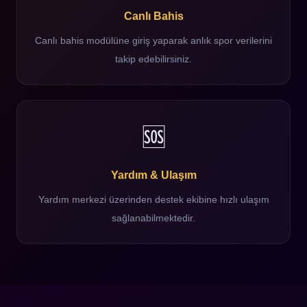
Canlı Bahis
Canlı bahis modülüne giriş yaparak anlık spor verilerini
takip edebilirsiniz.
🆘
Yardım & Ulaşım
Yardım merkezi üzerinden destek ekibine hızlı ulaşım
sağlanabilmektedir.