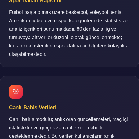
Spor Dalları Kapsamı
Futbol başta olmak üzere basketbol, voleybol, tenis,
Amerikan futbolu ve e-spor kategorilerinde istatistik ve
analiz içerikleri sunulmaktadır. 80'den fazla lig ve
turnuvaya ait veriler düzenli olarak güncellenmekte;
kullanıcılar istedikleri spor dalına ait bilgilere kolaylıkla
ulaşabilmektedir.
🎯
Canlı Bahis Verileri
Canlı bahis modülü; anlık oran güncellemeleri, maç içi
istatistikler ve gerçek zamanlı skor takibi ile
desteklenmektedir. Bu veriler, kullanıcıların anlık