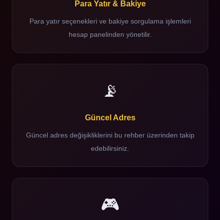
Para Yatır & Bakiye
Para yatır seçenekleri ve bakiye sorgulama işlemleri
hesap panelinden yönetilir.
📡
Güncel Adres
Güncel adres değişikliklerini bu rehber üzerinden takip
edebilirsiniz.
🎮