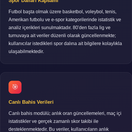
Spor Dalları Kapsamı
Futbol başta olmak üzere basketbol, voleybol, tenis,
Amerikan futbolu ve e-spor kategorilerinde istatistik ve
analiz içerikleri sunulmaktadır. 80'den fazla lig ve
turnuvaya ait veriler düzenli olarak güncellenmekte;
kullanıcılar istedikleri spor dalına ait bilgilere kolaylıkla
ulaşabilmektedir.
🎯
Canlı Bahis Verileri
Canlı bahis modülü; anlık oran güncellemeleri, maç içi
istatistikler ve gerçek zamanlı skor takibi ile
desteklenmektedir. Bu veriler, kullanıcıların anlık