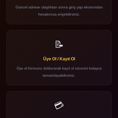
Güncel adrese ulaştıktan sonra giriş yap ekranından
hesabınıza erişebilirsiniz.
📝
Üye Ol / Kayıt Ol
Üye ol formunu doldurarak kayıt ol sürecini kolayca
tamamlayabilirsiniz.
💳