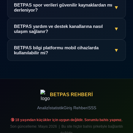
Avrupa'nın büyük ligleri başta olmak üzere dünya genelinde
BETPAS spor verileri güvenilir kaynaklardan mı
▼
80'den fazla lig istatistik kapsamındadır. Türkiye Süper Ligi de
derleniyor?
bu kapsamda yer almaktadır.
Spor verileri doğrulanmış ve bağımsız kaynaklardan
BETPAS yardım ve destek kanallarına nasıl
▼
derlenerek sunulmaktadır. Veri doğruluk oranı %99.8 olarak
ulaşım sağlanır?
ölçülmektedir.
Yardım bölümü üzerinden destek ekibine ulaşım
BETPAS bilgi platformu mobil cihazlarda
▼
sağlanabilmektedir. Canlı destek, e-posta ve sıkça sorulan
kullanılabilir mi?
sorular bölümleri aktif olarak hizmet vermektedir.
Platform tamamen responsive tasarıma sahiptir; mobil ve
tablet cihazlarda sorunsuz çalışmaktadır. iOS ve Android
tarayıcılarında tam uyumluluk sağlanmaktadır.
BETPAS REHBERİ
Analiz
İstatistik
Giriş Rehberi
SSS
🔞 18 yaşından küçükler için uygun değildir. Sorumlu bahis yapınız.
Son güncelleme: Mayıs 2026 | Bu site hiçbir bahis şirketiyle bağlantılı