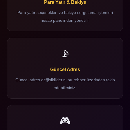
Para Yatır & Bakiye
Para yatır seçenekleri ve bakiye sorgulama işlemleri
hesap panelinden yönetilir.
📡
Güncel Adres
Güncel adres değişikliklerini bu rehber üzerinden takip
edebilirsiniz.
🎮